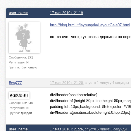
user_name
17 мая 2010 г. 21:19
http://blog.html.it/layoutgala/LayoutGala07.html
вот за счет чего, тут шапка держится по се
Сообщения:
271
Репутация:
N
Группа:
Кто попало
Ewg777
17 мая 2010 г. 21:20
, спустя 1 минуту 4 секунды
div#header{position:relative}
div#header h1{height:80px;line-height:80px;marg
Сообщения:
510
padding-left:10px;background: #EEE;color: #7
Репутация:
N
div#header a{position:absolute;right:0;top:23px}
Группа:
Джедаи
user_name
17 мая 2010 г. 21:26
, спустя 6 минут 3 секунды