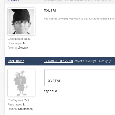
ХУЕТА!
You can be anything you want to be. Just turn yourself into
Сообщения:
5641
Репутация:
N
Группа:
Джедаи
user_name
17 мая 2010 г. 22:58
, спустя 9 минут 14 секунд
ХУЕТА!
сделано
Сообщения:
271
Репутация:
N
Группа:
Кто попало