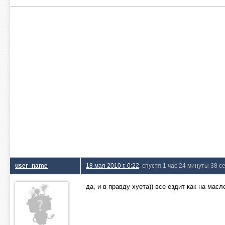
user_name
18 мая 2010 г. 0:22
, спустя 1 час 24 минуты 38 с
да, и в правду хуета)) все ездит как на масл