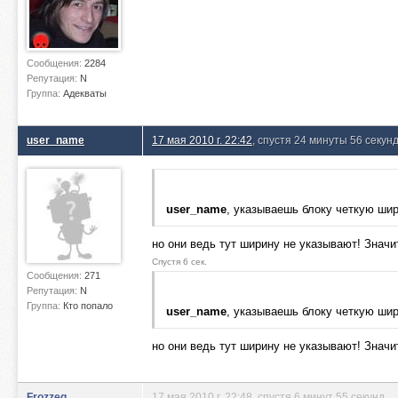
Сообщения:
2284
Репутация:
N
Группа:
Адекваты
user_name
17 мая 2010 г. 22:42
, спустя 24 минуты 56 секун
user_name
, указываешь блоку четкую шир
но они ведь тут ширину не указывают! Значи
Спустя 6 сек.
Сообщения:
271
Репутация:
N
Группа:
Кто попало
user_name
, указываешь блоку четкую шир
но они ведь тут ширину не указывают! Значи
Frozzeg
17 мая 2010 г. 22:48
, спустя 6 минут 55 секунд