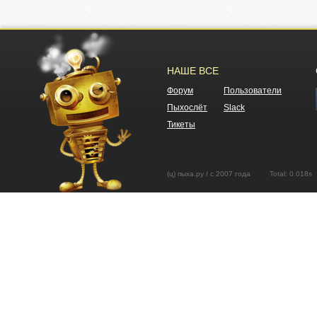
НАШЕ ВСЕ
Форум
Пользователи
Пыхослёт
Slack
Тикеты
(ц) пыха.ру / с 2007 года Total: 0.01