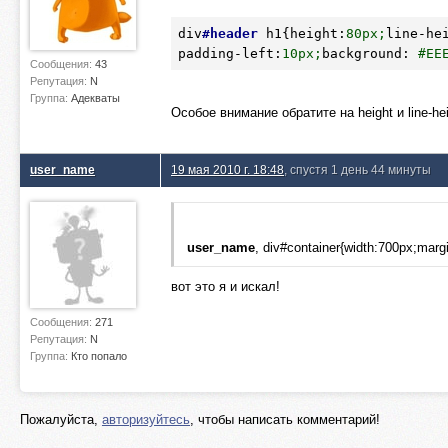
div
#header
h1
{
height
:
80
px;
line-he
padding-left
:
10
px;
background
:
#EE
Сообщения:
43
Репутация:
N
Группа:
Адекваты
Особое внимание обратите на height и line-hei
user_name
19 мая 2010 г. 18:48
, спустя 1 день 44 минуты
user_name
, div#container{width:700px;marg
вот это я и искал!
Сообщения:
271
Репутация:
N
Группа:
Кто попало
Пожалуйста,
авторизуйтесь
, чтобы написать комментарий!