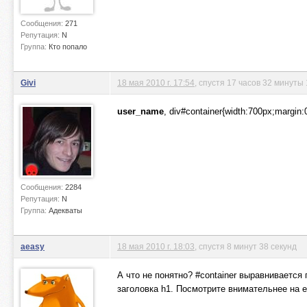
Сообщения:
271
Репутация:
N
Группа:
Кто попало
Givi
18 мая 2010 г. 17:54
, спустя 17 часов 32 минуты 
user_name
, div#container{width:700px;margin:
Сообщения:
2284
Репутация:
N
Группа:
Адекваты
aeasy
18 мая 2010 г. 18:03
, спустя 8 минут 38 секунд
А что не понятно? #container выравнивается 
заголовка h1. Посмотрите внимательнее на е