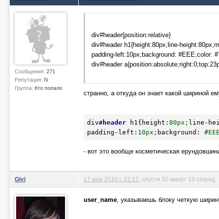
div#header{position:relative}
div#header h1{height:80px;line-height:80px;m
padding-left:10px;background: #EEE;color: 
div#header a{position:absolute;right:0;top:23
Сообщения:
271
Репутация:
N
Группа:
Кто попало
странно, а откуда он знает какой шириной е
div
#header
h1
{
height
:
80
px;
line-he
padding-left
:
10
px;
background
:
#EE
- вот это вообще косметическая ерундовшина
Givi
17 мая 2010 г. 22:17
, спустя 50 минут 10 секунд
user_name
, указываешь блоку четкую ширину