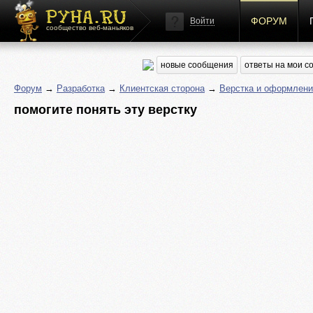
ФОРУМ
Войти
сообщество веб-маньяков
новые сообщения
ответы на мои 
Форум
→
Разработка
→
Клиентская сторона
→
Верстка и оформлени
помогите понять эту верстку