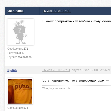
user_name
16 мая 2010 г. 22:38
В каких программах? И вообще к кому нужно 
Сообщения:
271
Репутация:
N
Группа:
Кто попало
Nyaah
16 мая 2010 г. 23:51
, спустя 1 час 12 минут 56 с
Есть подозрение, что в видеоредакторах )))
Work, buy, consume, die
Сообщения:
574