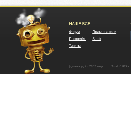
НАШЕ ВСЕ
Форум
Пользователи
Пыхослёт
Slack
Тикеты
(ц) пыха.ру / с 2007 года Total: 0.02