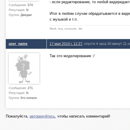
- если редактирование, то любой видередак
Сообщения:
574
Репутация:
N
Итог в любом случае обрадатывается в виде
Группа:
Джедаи
с музыкой и т.п.
Work, buy, consume, die
user_name
17 мая 2010 г. 12:27
, спустя 4 часа 30 минут 11 
Так это моделирование :/
Сообщения:
271
Репутация:
N
Группа:
Кто попало
Пожалуйста,
авторизуйтесь
, чтобы написать комментарий!