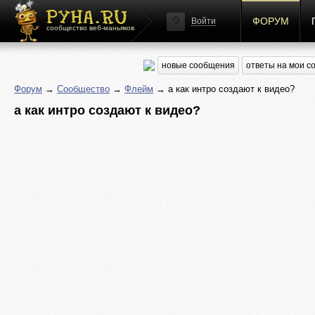
ФОРУМ
Войти
сообщество веб-маньяков
новые сообщения
ответы на мои 
Форум
→
Сообщество
→
Флейм
→ а как интро создают к видео?
а как интро создают к видео?