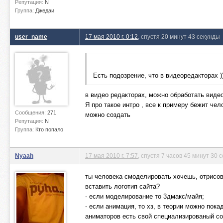
Репутация:
N
Группа:
Джедаи
user_name
17 мая 2010 г. 0:12
, спустя 20 минут 43 секунды
Есть подозрение, что в видеоредакторах ))
в видео редакторах, можно обработать видео
Я про такое интро , все к примеру бежит чел
Сообщения:
271
можно создать
Репутация:
N
Группа:
Кто попало
Nyaah
17 мая 2010 г. 7:57
, спустя 7 часов 45 минут 30 
ты человека смоделировать хочешь, отрисова
вставить логотип сайта?
- если моделирование то 3дмакс/майя;
- если анимация, то хз, в теории можно пок
аниматоров есть свой специализированый с