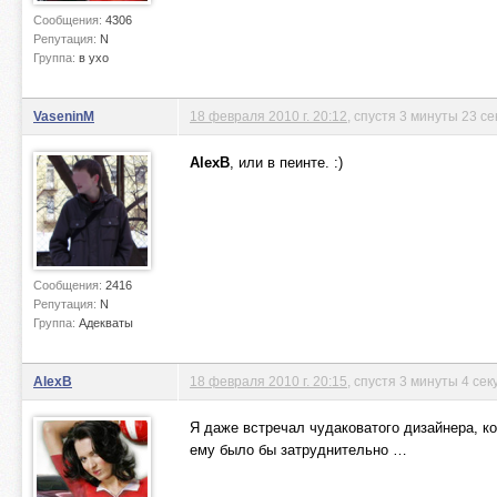
Сообщения:
4306
Репутация:
N
Группа:
в ухо
VaseninM
18 февраля 2010 г. 20:12
, спустя 3 минуты 23 с
AlexB
, или в пеинте. :)
Сообщения:
2416
Репутация:
N
Группа:
Адекваты
AlexB
18 февраля 2010 г. 20:15
, спустя 3 минуты 4 се
Я даже встречал чудаковатого дизайнера, ко
ему было бы затруднительно …