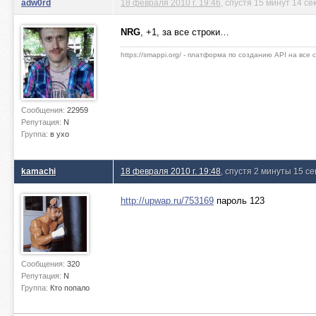
adw0rd
18 февраля 2010 г. 19:46
, спустя 15 минут 14 се
NRG
, +1, за все строки…
https://smappi.org/ - платформа по созданию API на все
Сообщения:
22959
Репутация:
N
Группа:
в ухо
kamachi
18 февраля 2010 г. 19:48
, спустя 2 минуты 15 се
http://upwap.ru/753169
пароль 123
Сообщения:
320
Репутация:
N
Группа:
Кто попало