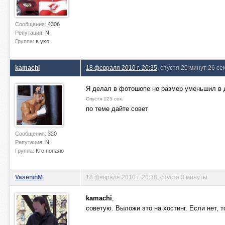
Сообщения:
4306
Репутация:
N
Группа:
в ухо
kamachi
18 февраля 2010 г. 20:35
, спустя 20 минут 26 се
Я делал в фотошопе но размер уменьшил в д
Спустя 125 сек.
по теме дайте совет
Сообщения:
320
Репутация:
N
Группа:
Кто попало
VaseninM
18 февраля 2010 г. 20:38
, спустя 3 минуты
kamachi
,
советую. Выложи это на хостинг. Если нет, т