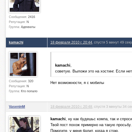
Сообщения:
2416
Репутация:
N
Группа:
Адекваты
kamachi
18 февраля 2010 г. 20:44
, спустя 5 минут 49 сек
kamachi
,
советую. Выложи это на хостинг. Если нет
Сообщения:
320
Нет возможности, я с мобилы
Репутация:
N
Группа:
Кто попало
VaseninM
18 февраля 2010 г. 20:48
, спустя 3 минуты 34 с
kamachi
, ну как будешьс компа, так и спрос
Твой пост похож примерно на такую просьбу.
Помогите, у меня болит, когда я стою.