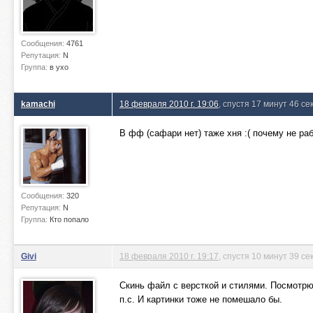
Сообщения:
4761
Репутация:
N
Группа:
в ухо
kamachi
18 февраля 2010 г. 19:06
, спустя 17 минут 46 се
В фф (сафари нет) таже хня :( почему не ра
Сообщения:
320
Репутация:
N
Группа:
Кто попало
Givi
18 февраля 2010 г. 19:17
, спустя 10 минут 39 се
Скинь файл с версткой и стилями. Посмотрю
п.с. И картинки тоже не помешало бы.