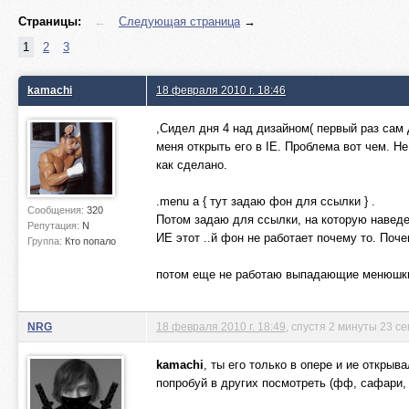
Страницы:
←
Следующая страница
→
1
2
3
kamachi
18 февраля 2010 г. 18:46
,Сидел дня 4 над дизайном( первый раз сам
меня открыть его в IE. Проблема вот чем. Н
как сделано.
.menu a { тут задаю фон для ссылки } .
Сообщения:
320
Потом задаю для ссылки, на которую наведен
Репутация:
N
ИЕ этот ..й фон не работает почему то. Поче
Группа:
Кто попало
потом еще не работаю выпадающие менюшки
NRG
18 февраля 2010 г. 18:49
, спустя 2 минуты 23 с
kamachi
, ты его только в опере и ие открыва
попробуй в других посмотреть (фф, сафари,