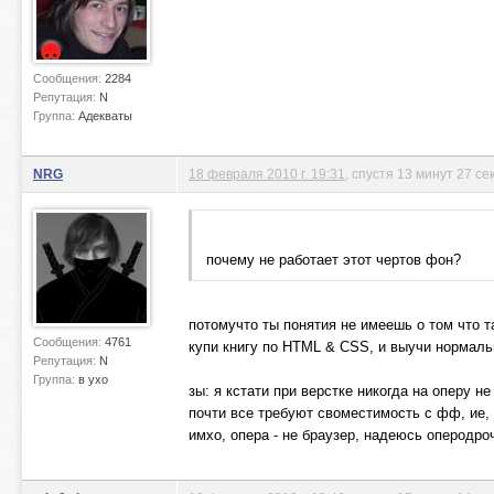
Сообщения:
2284
Репутация:
N
Группа:
Адекваты
NRG
18 февраля 2010 г. 19:31
, спустя 13 минут 27 се
почему не работает этот чертов фон?
потомучто ты понятия не имеешь о том что т
Сообщения:
4761
купи книгу по HTML & CSS, и выучи нормаль
Репутация:
N
Группа:
в ухо
зы: я кстати при верстке никогда на оперу н
почти все требуют своместимость с фф, ие,
имхо, опера - не браузер, надеюсь оперодро