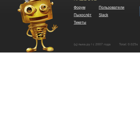
Форум
Пользователи
Пыхослёт
Slack
Тикеты
(ц) пыха.ру / с 2007 года Total: 0.02