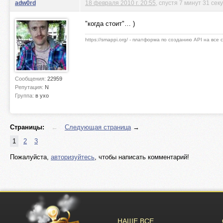
adw0rd
18 февраля 2010 г. 20:55
, спустя 7 минут 31 сек
"когда стоит"… )
https://smappi.org/ - платформа по созданию API на все
Сообщения:
22959
Репутация:
N
Группа:
в ухо
Страницы:
←
Следующая страница
→
1
2
3
Пожалуйста,
авторизуйтесь
, чтобы написать комментарий!
НАШЕ ВСЕ