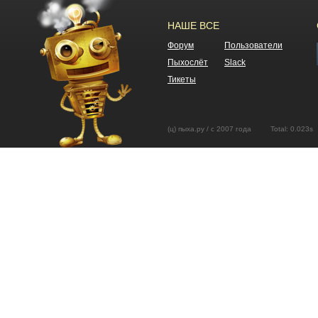
НАШЕ ВСЕ
Форум
Пользователи
Пыхослёт
Slack
Тикеты
(ц) пыха.ру / с 2007 года Total: 0.02