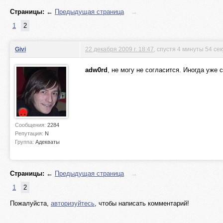
Страницы:
←
Предыдущая страница
→
1
2
Givi
22 декабря 2009 г. 18:47
, спустя 4 минуты 54 се
adw0rd
, не могу не согласится. Иногда уже 
Сообщения:
2284
Репутация:
N
Группа:
Адекваты
Страницы:
←
Предыдущая страница
→
1
2
Пожалуйста,
авторизуйтесь
, чтобы написать комментарий!