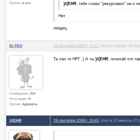
Группа:
в ухо
}/{EHR
, тебе слово "рекурсивно" ни о ч
Нет
пиздец
Dr.TRO
29 сентября 2009 г. 19:22
, спустя 8 минут 32 се
Та лан те НРГ ;) А ты
}/{EHR
, почитай что та
Сообщения:
254
Репутация:
N
Группа:
Адекваты
}/{EHR
29 сентября 2009 г. 19:45
, спустя 22 минуты 37 