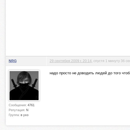
NRG
29 сентября 2009 г. 20:14
, спустя 1 минуту 36 с
надо просто не доводить людей до того что
Сообщения:
4761
Репутация:
N
Группа:
в ухо