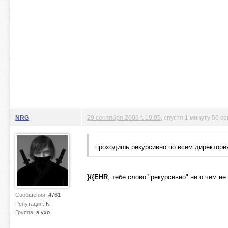
NRG
29 сентября 2009 г. 19:05
, спустя 1 минуту 56 с
проходишь рекурсивно по всем директори
}/{EHR
, тебе слово "рекурсивно" ни о чем не
Сообщения:
4761
Репутация:
N
Группа:
в ухо