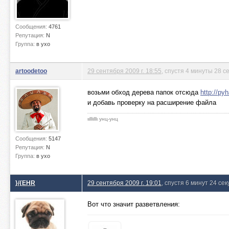
Сообщения:
4761
Репутация:
N
Группа:
в ухо
artoodetoo
29 сентября 2009 г. 18:55
, спустя 4 минуты 28 с
возьми обход дерева папок отсюда
http://p
и добавь проверку на расширение файла
ιιlllιlllι унц-унц
Сообщения:
5147
Репутация:
N
Группа:
в ухо
}/{EHR
29 сентября 2009 г. 19:01
, спустя 6 минут 24 се
Вот что значит разветвления: