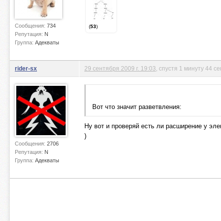
Сообщения:
734
(
53
)
Репутация:
N
Группа:
Адекваты
rider-sx
29 сентября 2009 г. 19:03
, спустя 1 минуту 44 с
Вот что значит разветвления:
Ну вот и проверяй есть ли расширение у эле
)
Сообщения:
2706
Репутация:
N
Группа:
Адекваты