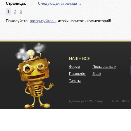
Страницы:
←
Следующая страница
→
1
2
3
Пожалуйста,
авторизуйтесь
, чтобы написать комментарий!
НАШЕ ВСЕ
Форум
Пользователи
Пыхослёт
Slack
Тикеты
(ц) пыха.ру / с 2007 года Total: 0.02