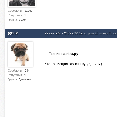
Сообщения:
11960
Репутация:
N
Группа:
в ухо
}/{EHR
29 сентября 2009 г. 20:12
, спустя 26 минут 53 с
Техник на пiха.ру
Кто то обещал эту кнопку удалить )
Сообщения:
734
Репутация:
N
Группа:
Адекваты