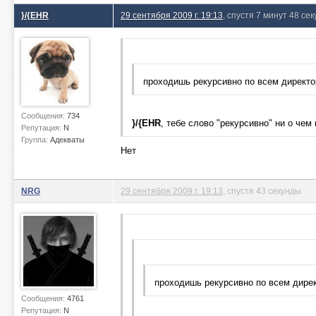
}/{EHR
29 сентября 2009 г. 19:13
, спустя 7 минут 48 сек
проходишь рекурсивно по всем директ
Сообщения:
734
}/{EHR
, тебе слово "рекурсивно" ни о чем 
Репутация:
N
Группа:
Адекваты
Нет
NRG
29 сентября 2009 г. 19:13
, спустя 43 секунды
проходишь рекурсивно по всем дире
Сообщения:
4761
Репутация:
N