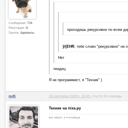
Сообщения:
734
Репутация:
N
проходишь рекурсивно по всем ди
Группа:
Адекваты
}/{EHR
, тебе слово "рекурсивно" ни о
Нет
пиздец
Я не программист, я "Техник" )
md5
29 сентября 2009 г. 19:45
, спустя 54 секунды
Техник на пiха.ру
все умрут, а я изумруд