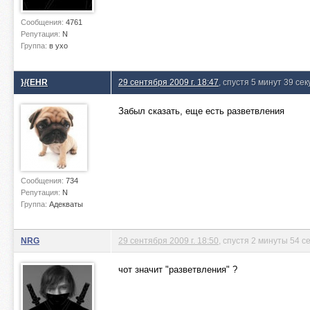
Сообщения:
4761
Репутация:
N
Группа:
в ухо
}/{EHR
29 сентября 2009 г. 18:47
, спустя 5 минут 39 сек
Забыл сказать, еще есть разветвления
Сообщения:
734
Репутация:
N
Группа:
Адекваты
NRG
29 сентября 2009 г. 18:50
, спустя 2 минуты 54 с
чот значит "разветвления" ?