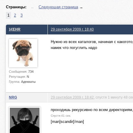
Страницы:
←
Следующая страница
→
1
2
3
}/{EHR
29 сентября 2009 г. 18:40
Нужно из всех каталогов, начиная с какогот
намек что погуглить надо
Сообщения:
734
Репутация:
N
Группа:
Адекваты
NRG
29 сентября 2009 г. 18:42
, спустя 1 минуту 48 с
проходишь рекурсивно по всем директориям
Спустя 41 сек.
[man]scandir[/man]