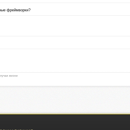
бные фреймворки?
 случаи жизни