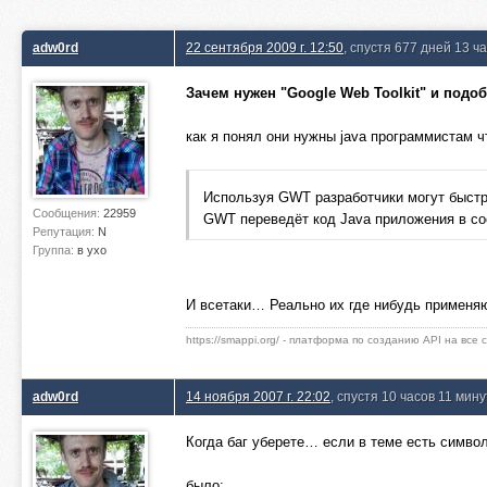
adw0rd
22 сентября 2009 г. 12:50
, спустя 677 дней 13 ч
Зачем нужен "Google Web Toolkit" и под
как я понял они нужны java программистам ч
Используя GWT разработчики могут быстр
Сообщения:
22959
GWT переведёт код Java приложения в со
Репутация:
N
Группа:
в ухо
И всетаки… Реально их где нибудь применя
https://smappi.org/ - платформа по созданию API на все
adw0rd
14 ноября 2007 г. 22:02
, спустя 10 часов 11 мин
Когда баг уберете… если в теме есть символ
было: