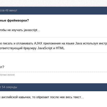
асов 48 минут
обные фреймворки?
тобы не изучать javascript…
о писать и отлаживать AJAX приложения на языке Java используя инстр
ответствующий браузеру JavaScript и HTML.
ют?
 случаи жизни
ут 54 секунды
 английской кавычки, то обрезает после нее весь текст…