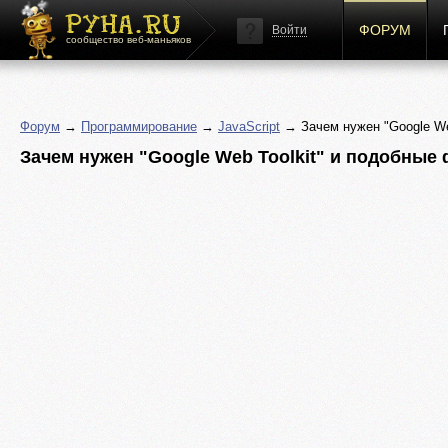
ФОРУМ
Войти
сообщество веб-маньяков
Форум
→
Программирование
→
JavaScript
→ Зачем нужен "Google We
Зачем нужен "Google Web Toolkit" и подобные