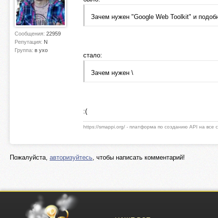
Зачем нужен "Google Web Toolkit" и подо
Сообщения:
22959
Репутация:
N
Группа:
в ухо
стало:
Зачем нужен \
:(
https://smappi.org/ - платформа по созданию API на все
Пожалуйста,
авторизуйтесь
, чтобы написать комментарий!