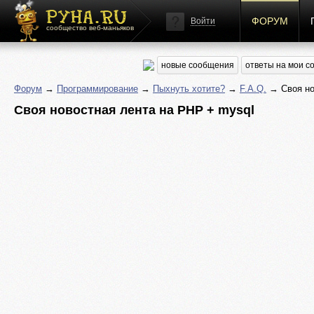
ФОРУМ
Войти
сообщество веб-маньяков
новые сообщения
ответы на мои 
Форум
→
Программирование
→
Пыхнуть хотите?
→
F.A.Q.
→ Cвоя но
Cвоя новостная лента на PHP + mysql