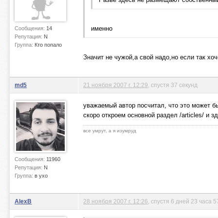
именно
Сообщения:
14
Репутация:
N
Группа:
Кто попало
Значит не чужой,а свой надо,но если так хо
md5
21 ноября 2007 г. 12:29
, спустя 37 секунд
уважаемый автор посчитал, что это может б
скоро откроем основной раздел /articles/ и 
все умрут, а я изумруд
Сообщения:
11960
Репутация:
N
Группа:
в ухо
AlexB
28 ноября 2007 г. 12:26
, спустя 6 дней 23 часа 