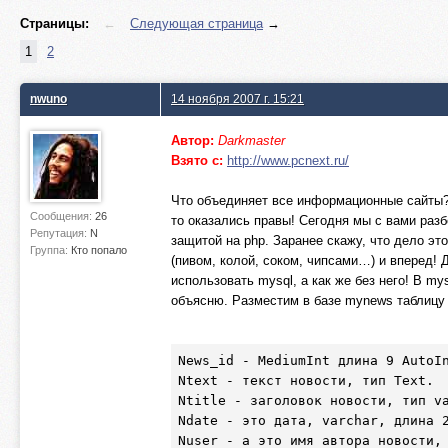
Страницы:
←
Следующая страница
→
1
2
nwuno
14 ноября 2007 г. 15:21
Автор:
Darkmaster
Взято с:
http://www.pcnext.ru/
Что объединяет все информационные сайты? 
Сообщения:
26
то оказались правы! Сегодня мы с вами разб
Репутация:
N
защитой на php. Заранее скажу, что дело эт
Группа:
Кто попало
(пивом, колой, соком, чипсами…) и вперед!
использовать mysql, а как же без него! В m
объясню. Разместим в базе mynews таблицу п
News_id - MediumInt длина 9 AutoIn
Ntext - текст новости, тип Text.

Ntitle - заголовок новости, тип va
Ndate - это дата, varchar, длина 2
Nuser - а это имя автора новости,