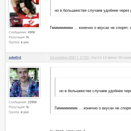
но в большинстве случаев удобнее через
Гмммммммм … конечно о вкусах не спорят, но
Сообщения:
4306
Репутация:
N
Группа:
в ухо
adw0rd
14 ноября 2007 г. 17:02
, спустя 13 минут 58 сек
но в большинстве случаев удобнее че
Сообщения:
22959
Репутация:
N
Гмммммммм … конечно о вкусах не спорят,
Группа:
в ухо