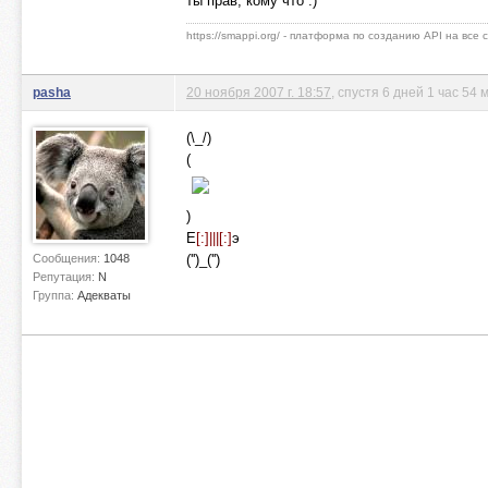
ты прав, кому что :)
https://smappi.org/ - платформа по созданию API на все
pasha
20 ноября 2007 г. 18:57
, спустя 6 дней 1 час 54
(\_/)
(
)
E
[:]|||[:]
э
Сообщения:
1048
('')_('')
Репутация:
N
Группа:
Адекваты