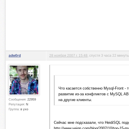
adw0rd
28 ноября 2007 г. 15:48
, спустя 3 часа 22 минут
Что касается собственно Mysql-Front -
развитие из-за конфликтов с MySQL AB
Сообщения:
22959
на другие клиенты.
Репутация:
N
Группа:
в ухо
Сейчас мне подсказали, что HeidiSQL под
http://www.veign.com/blog/2007/10/top-15-m