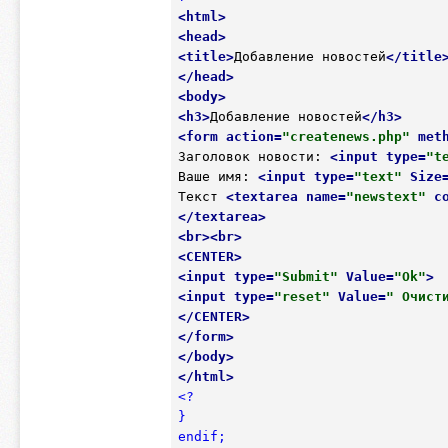
<
html
>
<
head
>
<
title
>
Добавление новостей
</
title
</
head
>
<
body
>
<
h3
>
Добавление новостей
</
h3
>
<
form
action
=
"createnews.php"
met
Заголовок новости: 
<
input
type
=
"t
Ваше имя: 
<
input
type
=
"text"
Size
Текст 
<
textarea
name
=
"newstext"
c
</
textarea
>
<
br
>
<
br
>
<
CENTER
>
<
input
type
=
"Submit"
Value
=
"Ok"
>
<
input
type
=
"reset"
Value
=
" Очист
</
CENTER
>
</
form
>
</
body
>
</
html
>
<?

}

endif;
