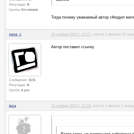
Репутация:
N
Группа:
Кто попало
Тогда почему уважаемый автор с#издил мате
vasa_c
21 ноября 2007 г. 12:27
, спустя 2 минуты 30 сек
Автор поставил ссылку
Сообщения:
3131
Репутация:
N
Группа:
в ухо
java
21 ноября 2007 г. 12:28
, спустя 1 минуту 1 секун
Разве здесь не размещают собственны