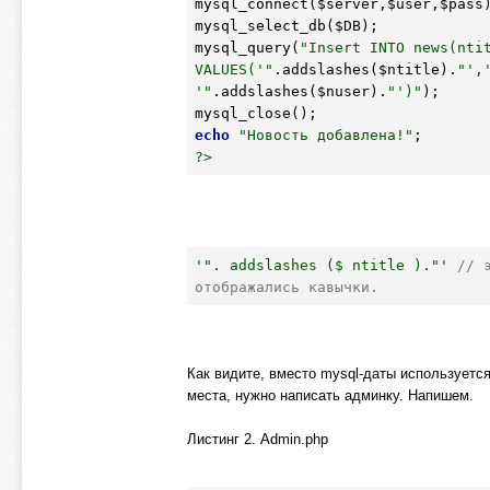
mysql_connect(
$server
,
$user
,
$pass
mysql_select_db(
$DB
);

mysql_query(
"Insert INTO news(ntit
VALUES('"
.addslashes(
$ntitle
).
"',
'"
.addslashes(
$nuser
).
"')"
);

echo
"Новость добавлена!"
?>
'". addslashes ($ ntitle )."'
// 
отображались кавычки. 
Как видите, вместо mysql-даты используется
места, нужно написать админку. Напишем.
Листинг 2. Admin.php