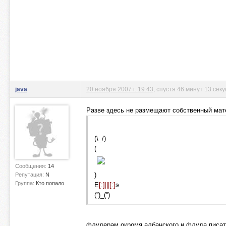
java
20 ноября 2007 г. 19:43
, спустя 46 минут 13 сек
Разве здесь не размещают собственный мат
(\_/)
(
Сообщения:
14
)
Репутация:
N
Группа:
Кто попало
E
[:]|||[:]
э
('')_('')
флудерам окромя албанского и флуда писат