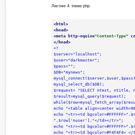
Листинг 4. tnews.php:
<
html
>
<
head
>
<
meta
http-equiv
=
"Content-Type"
c
</
head
>
<?

$server="localhost";

$user="darkmaster";

$pass="";

$DB="mynews";

mysql_connect($server,$user,$pass)
mysql_select_db($DB);

$request= "SELECT ntext, ntitle, n
$result=mysql_query($request);

while($row=mysql_fetch_array($resu
echo "<table align=center width=98
echo "<tr><td bgcolor=#FFFFFF>".$r
".$row['nuser']."</td></tr>";

echo "<tr><td bgcolor=#FFFFFF>".$r
echo "<tr><td bgcolor=#F4F4F4> </t