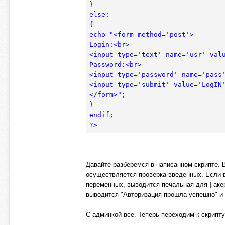
}

else:

{

echo "<form method='post'>

Login:<br>

<input type='text' name='usr' valu
Password:<br>

<input type='password' name='pass'
<input type='submit' value='LogIN'
</form>";

}

endif;

?>
Давайте разберемся в написанном скрипте. 
осуществляется проверка введенных. Если вв
переменных, выводится печальная для ][аке
выводится "Авторизация прошла успешно" и 
С админкой все. Теперь переходим к скрипту