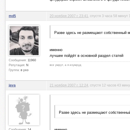
md5
20 ноября 2007 г. 23:41
, спустя 3 часа 58 минут 
Разве здесь не размещают собственный 
именно
лучшее пойдёт в основной раздел статей
Сообщения:
11960
Репутация:
N
все умрут, а я изумруд
Группа:
в ухо
java
21 ноября 2007 г. 12:24
, спустя 12 часов 43 мин
Разве здесь не размещают собственны
именно
Сообщения:
14