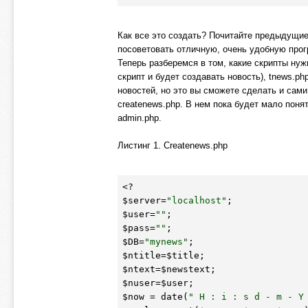
Как все это создать? Почитайте предыдущие
посоветовать отличную, очень удобную прог
Теперь разберемся в том, какие скрипты нуж
скрипт и будет создавать новость), tnews.p
новостей, но это вы сможете сделать и сам
createnews.php. В нем пока будет мало понят
admin.php.
Листинг 1. Createnews.php
$server
=
"localhost"
$user
=
""
$pass
=
""
$DB
=
"mynews"
$ntitle
=
$title
$ntext
=
$newstext
$nuser
=
$user
$now
 = date(
" H : i : s d - m - Y