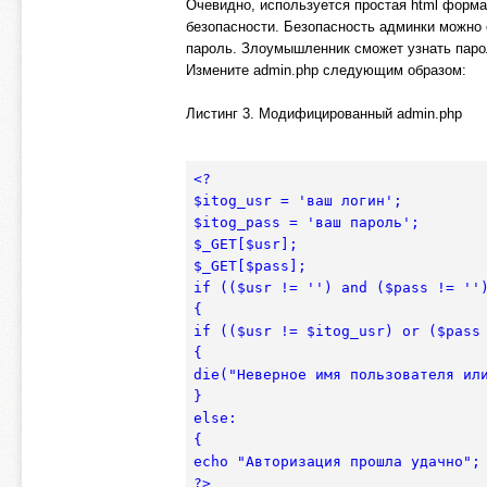
Очевидно, используется простая html форма
безопасности. Безопасность админки можно 
пароль. Злоумышленник сможет узнать пароль 
Измените admin.php следующим образом:
Листинг 3. Модифицированный admin.php
<?

$itog_usr = 'ваш логин';

$itog_pass = 'ваш пароль';

$_GET[$usr];

$_GET[$pass];

if (($usr != '') and ($pass != '')
{

if (($usr != $itog_usr) or ($pass 
{

die("Неверное имя пользователя или
}

else:

{

echo "Авторизация прошла удачно";

?>