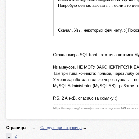
Попробую сейчас заюзать … если это дейст
———————————————-
Скачал. Увы, некоторых фич нету. :( Похо
Скачал вчера SQL-front - это типа потомок 
Из минусов, НЕ МОГУ ЗАКОНЕКТИТСЯ К БАЗЕ :
Там три типа коннекта: прямой, через либу о
У меня заработала только через тунель… н
MySQL Administrator (MySQL AB) - работает 
P.S. 2 AlexB, спасибо за ссылку :)
https://smappi.org/ - платформа по созданию API на все
Страницы:
←
Следующая страница
→
1
2