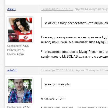
AlexB
14 ноября 2007 г. 15:36
, спустя 14 минут 40 сек
А от себя могу посоветовать отличную, о
Все же для визуального проектирования БД 
выбор) или ErWin. А в клиентах типа Mysql-
Сообщения:
4306
Репутация:
N
Что касается собственно Mysql-Front - то э
Группа:
в ухо
конфликтов с MySQL AB … так что с выходом
adw0rd
14 ноября 2007 г. 16:29
, спустя 52 минуты 46 се
и защитой на php.
о как круто то :)
Сообщения:
22959