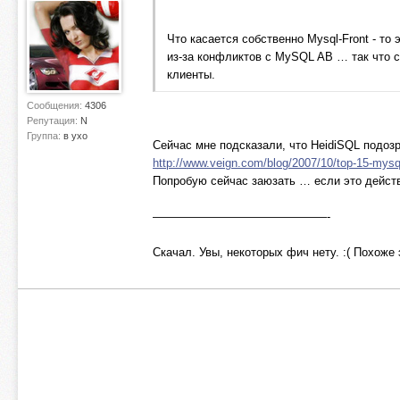
Что касается собственно Mysql-Front - то
из-за конфликтов с MySQL AB … так что 
клиенты.
Сообщения:
4306
Репутация:
N
Группа:
в ухо
Сейчас мне подсказали, что HeidiSQL подоз
http://www.veign.com/blog/2007/10/top-15-mysq
Попробую сейчас заюзать … если это действи
———————————————-
Скачал. Увы, некоторых фич нету. :( Похоже 