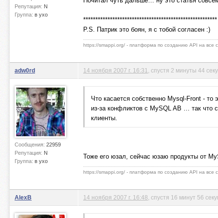
Почитал чуть дальше… ну это статья совс
Репутация:
N
Группа:
в ухо
*******************************************************
P.S. Патрик это боян, я с тобой согласен :)
https://smappi.org/ - платформа по созданию API на все
adw0rd
14 ноября 2007 г. 16:31
, спустя 2 минуты 44 сек
Что касается собственно Mysql-Front - то
из-за конфликтов с MySQL AB … так что 
клиенты.
Сообщения:
22959
Репутация:
N
Тоже его юзал, сейчас юзаю продукты от M
Группа:
в ухо
https://smappi.org/ - платформа по созданию API на все
AlexB
14 ноября 2007 г. 16:48
, спустя 16 минут 56 сек