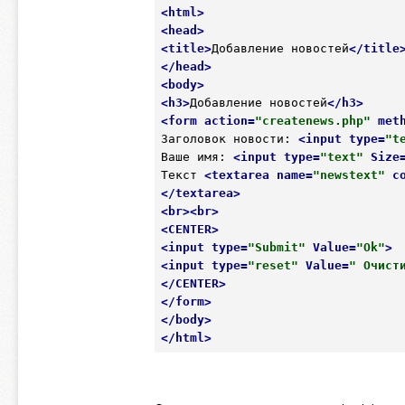
<
html
>
<
head
>
<
title
>
Добавление новостей
</
title
</
head
>
<
body
>
<
h3
>
Добавление новостей
</
h3
>
<
form
action
=
"createnews.php"
met
Заголовок новости: 
<
input
type
=
"t
Ваше имя: 
<
input
type
=
"text"
Size
Текст 
<
textarea
name
=
"newstext"
c
</
textarea
>
<
br
>
<
br
>
<
CENTER
>
<
input
type
=
"Submit"
Value
=
"Ok"
>
<
input
type
=
"reset"
Value
=
" Очист
</
CENTER
>
</
form
>
</
body
>
</
html
>