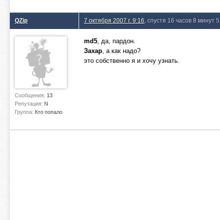
QZip
7 октября 2007 г. 9:16
, спустя 16 часов 8 минут 
md5
, да, пардон.
Захар
, а как надо?
это собственно я и хочу узнать.
Сообщения:
13
Репутация:
N
Группа:
Кто попало