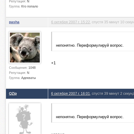
Репутация:
N
Группа:
Кто попало
pasha
6 октября 2007 г. 15:22
, спустя 35 минут 10 секу
непонятно. Переформулируй вопрос.
+1
Сообщения:
1048
Репутация:
N
Группа:
Адекваты
QZip
6 октября 2007 г. 16:01
, спустя 39 минут 2 секун
непонятно. Переформулируй вопрос.