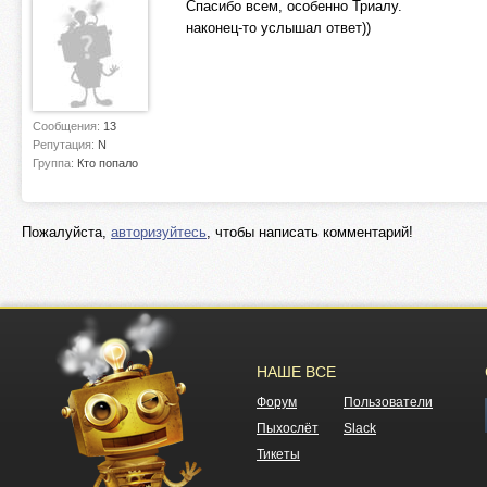
Спасибо всем, особенно Триалу.
наконец-то услышал ответ))
Сообщения:
13
Репутация:
N
Группа:
Кто попало
Пожалуйста,
авторизуйтесь
, чтобы написать комментарий!
НАШЕ ВСЕ
Форум
Пользователи
Пыхослёт
Slack
Тикеты