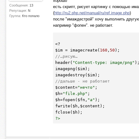
хорошо
Сообщения:
13
есть скрипт, рисует картинку с помощью им
Репутация:
N
(
http://ru2.php.net/manual/ru/ref.image.php
)
Группа:
Кто попало
после "имаждестрой" хочу выполнить другу
например "фопен". не работает.
$im
 = imagecreate(
160
,
50
//…рисую…
header(
"Content-type: image/png"
);
imagepng(
$im
);

imagedestroy(
$im
//дальше - не работает
$content
=
"нечто"
$h
=
"file.php"
$h
=fopen(
$fn
,
"a"
);

fwrite(
$h
,
$content
);

fclose(
$h
?>