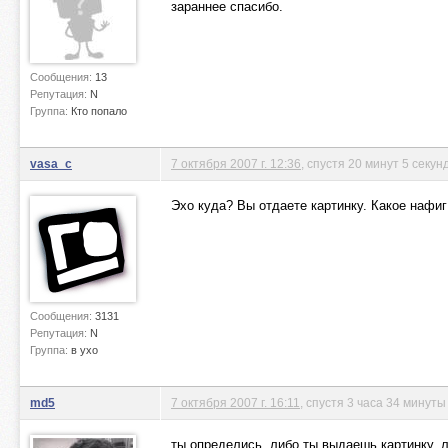
зараннее спасибо.
Сообщения:
13
Репутация:
N
Группа:
Кто попало
vasa_c
7 октября 2007 г. 12:36
, спустя 20 минут 5 секун
Эхо куда? Вы отдаете картинку. Какое нафиг
Сообщения:
3131
Репутация:
N
Группа:
в ухо
md5
7 октября 2007 г. 16:11
, спустя 3 часа 34 минуты
ты определись, либо ты выдаешь картинку, л