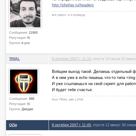
http://phpfaq.ru/headers
все умрут, а я изумруд
Сообщения:
11960
Репутация:
N
Группа:
в ухо
TRIAL
8 октября 2007 г. 11:33
, спустя 19 часов 22 мину
Вобщем выход такой. Делаешь отдельный ф
А в нем уже в echo пишешь что-то типа <img
И уже ссылаешься на свой скрипт для работ
И будет тебе счастье.
Сообщения:
988
from TRIAL with LOVE
Репутация:
N
Группа:
Джедаи
QZip
8 октября 2007 г. 11:45
, спустя 12 минут 30 секу