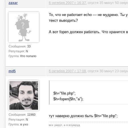
zaxar
6 октября 2007 г. 16:37
, спустя 35 минут 50 секу
То, что не работает echo — не мудрено. Ты у
текст выводить?
А вот fopen должен работать. Что хранится в
Сообщения:
33
Репутация:
N
Группа:
Кто попало
md5
6 октября 2007 г. 17:08
, спустя 30 минут 23 сек
$h="file.php";
$h=fopen($fn,"a");
Сообщения:
11960
тут наверно должно быть $fn="file.php";
Репутация:
N
Группа:
в ухо
все умрут, а я изумруд