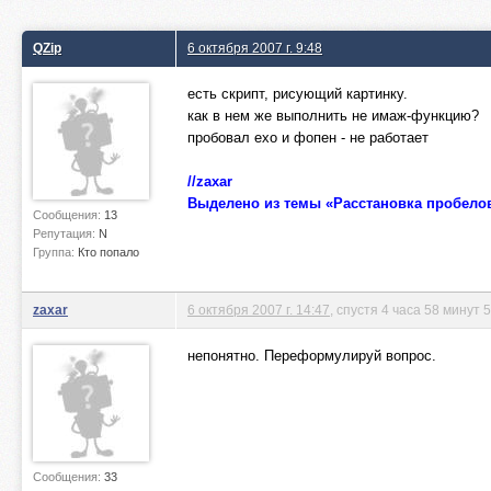
QZip
6 октября 2007 г. 9:48
есть скрипт, рисующий картинку.
как в нем же выполнить не имаж-функцию?
пробовал ехо и фопен - не работает
//zaxar
Выделено из темы «Расстановка пробело
Сообщения:
13
Репутация:
N
Группа:
Кто попало
zaxar
6 октября 2007 г. 14:47
, спустя 4 часа 58 минут 
непонятно. Переформулируй вопрос.
Сообщения:
33