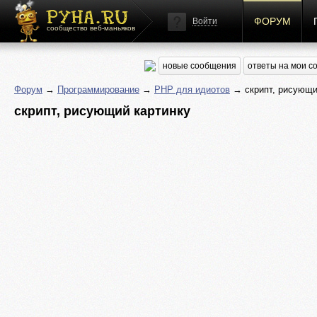
ФОРУМ
Войти
сообщество веб-маньяков
новые сообщения
ответы на мои 
Форум
→
Программирование
→
PHP для идиотов
→ скрипт, рисующи
скрипт, рисующий картинку