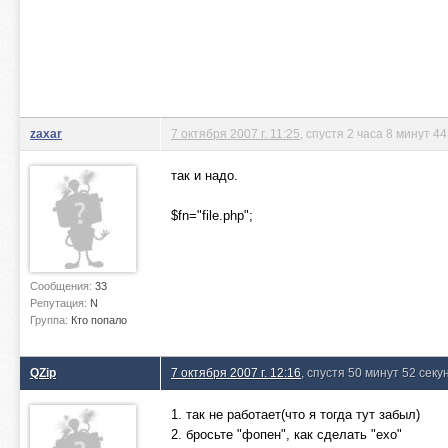
zaxar
7 октября 2007 г. 11:25
, спустя 2 часа 8 минут 4
так и надо.
$fn="file.php";
Сообщения:
33
Репутация:
N
Группа:
Кто попало
QZip
7 октября 2007 г. 12:16
, спустя 50 минут 52 сек
1. так не работает(что я тогда тут забыл)
2. бросьте "фопен", как сделать "ехо"