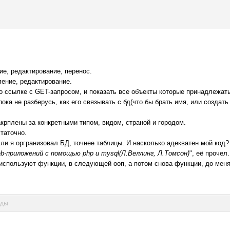
ие, редактирование, перенос.
ление, редактирование.
о ссылке с GET-запросом, и показать все объекты которые принадлежать
пока не разберусь, как его связывать с бд(что бы брать имя, или создать
крплены за конкретными типом, видом, страной и городом.
таточно.
ли я оргранизовал БД, точнее таблицы. И насколько адекватен мой код?
b-приложений с помощью php и mysql(Л.Веллинг, Л.Томсон)
", её прочел
 используют функции, в следующей ооп, а потом снова функции, до меня
нды