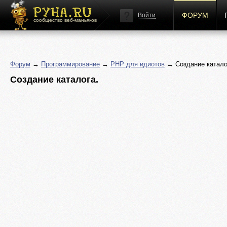
ФОРУМ
Войти
сообщество веб-маньяков
Форум
→
Программирование
→
PHP для идиотов
→ Создание катало
Создание каталога.