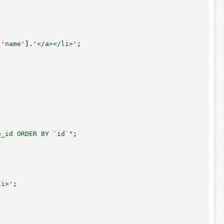
[
'name'
].
'</a></li>'
;

e_id ORDER BY `id`"
;

li>'
;
