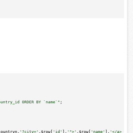
ountry_id ORDER BY `name`"
;

countryn
.
'?city='
.
$row
[
'id'
].
'">'
.
$row
[
'name'
].
'</a>