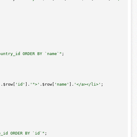
ountry_id ORDER BY `name`"
;

'
.
$row
[
'id'
].
'">'
.
$row
[
'name'
].
'</a></li>'
;

e_id ORDER BY `id`"
;
