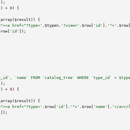
l
);

t
) > 
0
) {

_array(
$result
)) {

e"><a href="?type='
.
$typen
.
'?view='
.
$row
[
'id'
].
'">'
.
$row
$row
[
'id'
]);

e_id`, `name` FROM `catalog_tree` WHERE `type_id` = $typ
l
);

t
) > 
0
) {

_array(
$result
)) {

e"><a href="?type='
.
$row
[
'id'
].
'">'
.
$row
[
'name'
].
'</a></
'
]);
