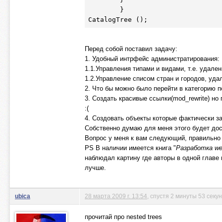
	}

CatalogTree ();
Перед собой поставил задачу:
1. Удобный интрфейс администратирования:
1.1.Управления типами и видами, т.е. удален
1.2.Управление списом стран и городов, уда
2. Что бы можно было перейти в категорию п
3. Создать красивые ссылки(mod_rewrite) но 
:(
4. Создовать объекты которые фактически за
Собственно думаю для меня этого будет дос
Вопрос у меня к вам следующий, правильно 
PS В наличии имеется книга "
Разработка we
наблюдал картину где авторы в одной главе
лучше.
ubica
28 марта 2009 г. 13:54
, спустя 2 минуты 53 секу
прочитай про nested trees