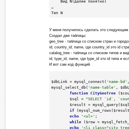
    Вид N(далее понятно)

…

Тип N
У меня получилось сделать это следующим
Создал две таблицы:
geo_tree - таблица со списком стран и городо
id; country_id; name, где country_id это id с
catalog_tree - таблица со списком типов и ви
id; type_id; name, где type_id это id типа и е
И вот сам код функций.
$dbLink
 = mysql_connect(
'name-bd'
mysql_select_db(
'name-table'
, 
$db
function
CityGeoTree
(
$co
$sql
 = 
"SELECT `id`, `cou
$result
 = mysql_query(
$sq
if
 (mysql_num_rows(
$resul
echo
'<ul>'
;

while
 (
$row
 = mysql_fetch
echo
'<li class="city_tre