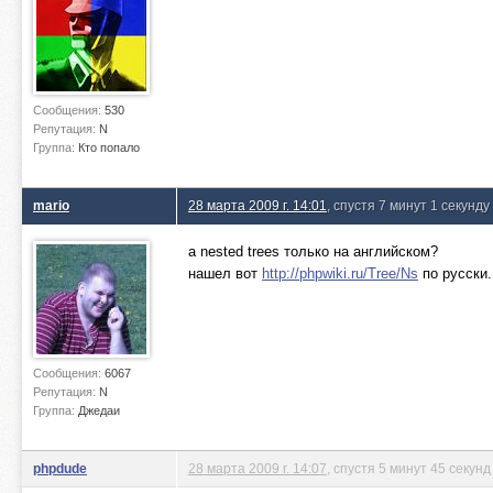
Сообщения:
530
Репутация:
N
Группа:
Кто попало
mario
28 марта 2009 г. 14:01
, спустя 7 минут 1 секунду
а nested trees только на английском?
нашел вот
http://phpwiki.ru/Tree/Ns
по русски.
Сообщения:
6067
Репутация:
N
Группа:
Джедаи
phpdude
28 марта 2009 г. 14:07
, спустя 5 минут 45 секунд