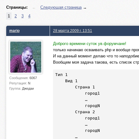
Страницы:
←
Следующая страница
→
1
2
3
4
mario
28 марта 2009 г. 13:51
Доброго времени суток ув.форумчане!
только начинаю осваивать php и вообще про
И на данный момент делаю что то наподобие 
Вообщем моя задача такова, есть список ст
Тип 1

Сообщения:
6067
    Вид 1

Репутация:
N
        Страна 1

Группа:
Джедаи
            город1

            …

            городN

        Страна 2

            город1

            …

            городN

        …
