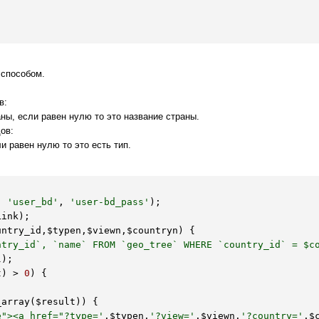
 способом.
в:
траны, если равен нулю то это название страны.
дов:
сли равен нулю то это есть тип.
, 
'user_bd'
, 
'user-bd_pass'
);

Link
);

untry_id
,
$typen
,
$viewn
,
$countryn
)
 {
ntry_id`, `name` FROM `geo_tree` WHERE `country_id` = $c
l
);

t
) > 
0
) {

_array(
$result
)) {

e"><a href="?type='
.
$typen
.
'?view='
.
$viewn
.
'?country='
.
$