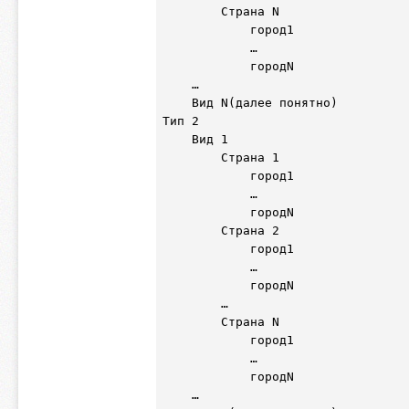
        Страна N

            город1

            …

            городN

    …

    Вид N(далее понятно)

Тип 2

    Вид 1

        Страна 1

            город1

            …

            городN

        Страна 2

            город1

            …

            городN

        …

        Страна N

            город1

            …

            городN

    …
