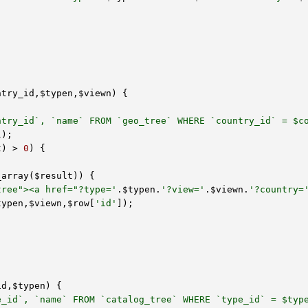
ntry_id
,
$typen
,
$viewn
)
 {
ntry_id`, `name` FROM `geo_tree` WHERE `country_id` = $c
l
);

t
) > 
0
) {

_array(
$result
)) {

tree"><a href="?type='
.
$typen
.
'?view='
.
$viewn
.
'?country=
typen
,
$viewn
,
$row
[
'id'
]);

id
,
$typen
)
 {
e_id`, `name` FROM `catalog_tree` WHERE `type_id` = $typ