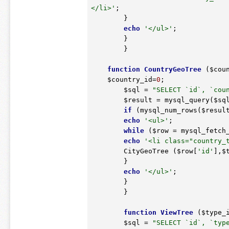
</li>'
;

	}

echo
'</ul>'
;

	}

	}

function
CountryGeoTree
(
$cou
$country_id
=
0
;

$sql
 = 
"SELECT `id`, `cou
$result
 = mysql_query(
$sq
if
 (mysql_num_rows(
$resul
echo
'<ul>'
;

while
 (
$row
 = mysql_fetch
echo
'<li class="country_
	CityGeoTree (
$row
[
'id'
],
$
	}

echo
'</ul>'
;

	}

	}

function
ViewTree
(
$type_
$sql
 = 
"SELECT `id`, `typ