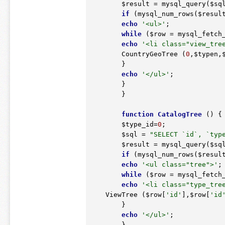
$result
 = mysql_query(
$sq
if
 (mysql_num_rows(
$resul
echo
'<ul>'
;

while
 (
$row
 = mysql_fetch
echo
'<li class="view_tre
	CountryGeoTree (
0
,
$typen
,
	}

echo
'</ul>'
;

	}

	}

function
CatalogTree
()
 {
$type_id
=
0
;

$sql
 = 
"SELECT `id`, `typ
$result
 = mysql_query(
$sq
if
 (mysql_num_rows(
$resul
echo
'<ul class="tree">'
;

while
 (
$row
 = mysql_fetch
echo
'<li class="type_tre
    ViewTree (
$row
[
'id'
],
$row
[
'id
	}

echo
'</ul>'
;

	}
