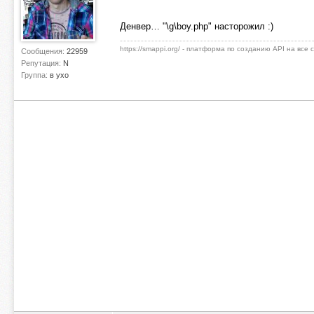
Денвер… "\g\boy.php" насторожил :)
https://smappi.org/ - платформа по созданию API на все
Сообщения:
22959
Репутация:
N
Группа:
в ухо