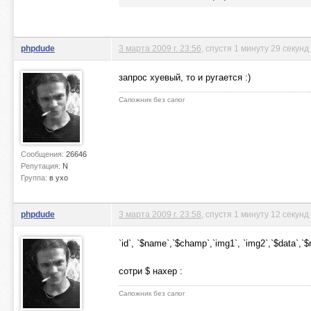
phpdude
3 марта 2009 г. 23:56
, спустя 1 минуту 29 секунд
запрос хуевый, то и ругается :)
Сапожник без сапог
Сообщения:
26646
Репутация:
N
Группа:
в ухо
phpdude
3 марта 2009 г. 23:58
, спустя 1 минуту 12 секунд
`id`, `$name`,`$champ`,`img1`, `img2`,`$data`,`$
сотри $ нахер :
Сапожник без сапог