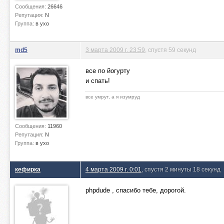
Сообщения:
26646
Репутация:
N
Группа:
в ухо
md5
3 марта 2009 г. 23:59
, спустя 59 секунд
все по йогурту
и спать!
все умрут, а я изумруд
Сообщения:
11960
Репутация:
N
Группа:
в ухо
кефирка
4 марта 2009 г. 0:01
, спустя 2 минуты 18 секунд
phpdude , спасибо тебе, дорогой.