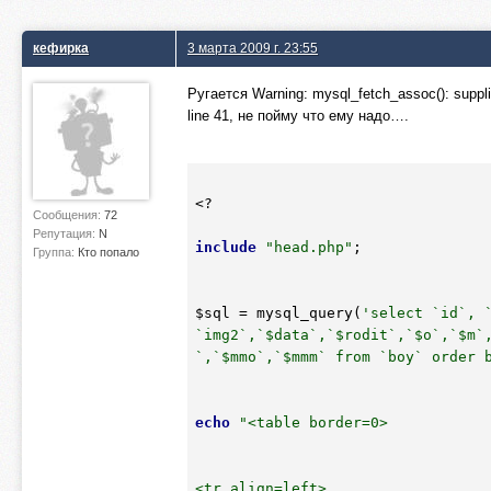
кефирка
3 марта 2009 г. 23:55
Ругается Warning: mysql_fetch_assoc(): suppli
line 41, не пойму что ему надо….
<?

Сообщения:
72
Репутация:
N
include
"head.php"
;

Группа:
Кто попало
$sql
 = mysql_query(
'select `id`, `
`img2`,`$data`,`$rodit`,`$o`,`$m`
`,`$mmo`,`$mmm` from `boy` order 
echo
"<table border=0>

<tr align=left>
