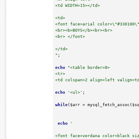
<td WIDTH=15></td>

<td>

<font face=arial color=\"#330100\"
<br><b>BOYS</b><br><br>

<br> </font>

</td>

"
;

echo
"<table border=0>

<tr>

<td colspan=2 align=left valign=t
echo
'<ul>'
;

while
(
$arr
 = mysql_fetch_assoc(
$s
echo
'

<font face=verdana color=black siz