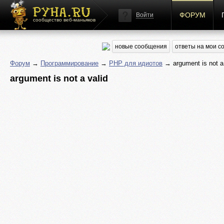
ФОРУМ
Войти
сообщество веб-маньяков
новые сообщения
ответы на мои 
Форум
→
Программирование
→
PHP для идиотов
→ argument is not a 
argument is not a valid