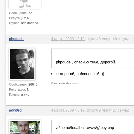
Сообщения:
72
Репутация:
N
Группа:
Кто попало
phpdude
4 марта 2009 г. 0:10
, спустя 8 минут 48 секунд
phpdude , спасибо тебе, дорогой.
я не дорогой, а бесценный :))
Сапожник без сапог
Сообщения:
26646
Репутация:
N
Группа:
в ухо
adw0rd
4 марта 2009 г. 0:19
, спустя 9 минут 27 секунд
z:\home\localhost\www\g\boy.php