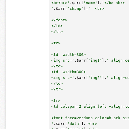
<b><br>'
.
$arr
[
'name'
].
'</b> <br>

'
.
$arr
[
'champ'
].
'  <br>

</font> 

</td>

</tr>

<tr>

<td  width=300>

<img src='
.
$arr
[
'img1'
].
' align=ce
</td>

<td  width=300>

<img src='
.
$arr
[
'img2'
].
' align=ce
</td>

</tr>

<tr>

<td colspan=2 align=left valign=to
<font face=verdana color=black siz
'
.
$arr
[
'data'
].
'<br>
