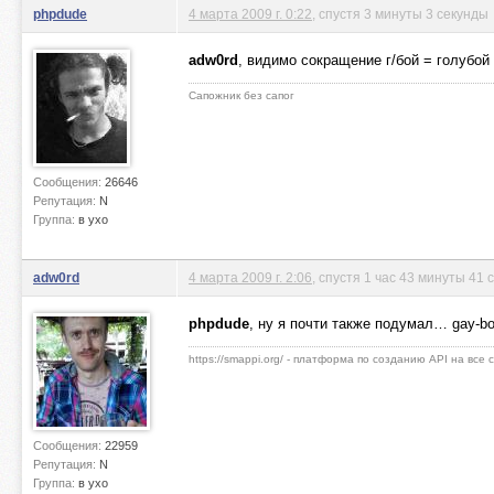
phpdude
4 марта 2009 г. 0:22
, спустя 3 минуты 3 секунды
adw0rd
, видимо сокращение г/бой = голубой
Сапожник без сапог
Сообщения:
26646
Репутация:
N
Группа:
в ухо
adw0rd
4 марта 2009 г. 2:06
, спустя 1 час 43 минуты 41 
phpdude
, ну я почти также подумал… gay-bo
https://smappi.org/ - платформа по созданию API на все
Сообщения:
22959
Репутация:
N
Группа:
в ухо