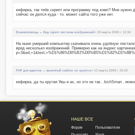
кефирка, так тебе скрипт или программу под комп? Мне нужно дл
сейчас он делся куда - то, может сайта того уже нет.
Взаимопомощь
→
Ищу скрипт листалки изображений
• 29 марта 2009 г. 12:34
На ныне умерший компьютер скачивала очень удобную листалку 
вряд несколько изображений. Примерно как на яндекс картинках 
p=3&ed;=1&text;=%D1%86%D0%B2%D0%B5%D1%82%D1%8B
PHP для идиотов
→
проклятый спайлог не грузится
• 12 марта 2009 г. 20:26
кефирка, да ты крутая Увы и ах, но это не так…kichSman , мож
НАШЕ ВСЕ
Форум
Пользователи
Пыхослёт
Slack