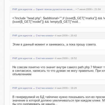
PHP для идиотов
→
Скрипт поиска ругается на меня....
• 7 июня 2009 г. 21:04
<?include "head.php"; $additional="";if (isset($_GET["marka"]) &&
(isset($_GET["model"]) && !empty($_GET["mod...
PHP для идиотов
→
Счетчик кликов
• 4 мая 2009 г. 20:42
Этим в данный момент и занимаюсь, а пока прошу совета.
PHP для идиотов
→
Счетчик кликов
• 4 мая 2009 г. 19:52
Не совсем понятно что значит внутри самого path.php.? Может 
в синтаксисе, написать то что думаю не могу правильно. При к
объявлением
PHP для идиотов
→
Счетчик кликов
• 4 мая 2009 г. 19:26
В генерируемой из БД табличке нужно показывать кол-во просмо
значение в которой должно увеличиваться при каждом клике. Мн
бы это скопировать не нашла...