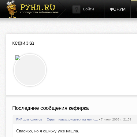
ФОРУМ
Войти
сообщество веб-маньяков
кефирка
Последние сообщения кефирка
PHP для идиотов
→
Скрипт поиска ругается на меня....
• 7 июня 2009 г. 21:58
Спасибо, но я ошибку уже нашла.