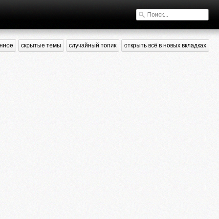
нное
скрытые темы
случайный топик
открыть всё в новых вкладках