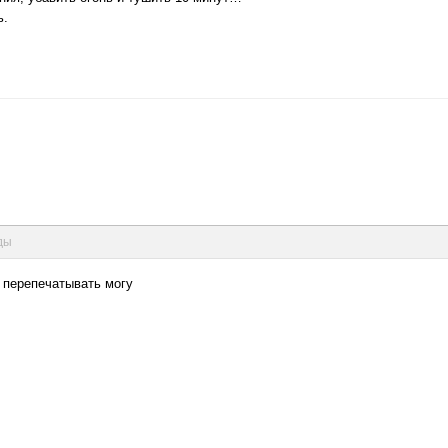
ь.
нды
е перепечатывать могу