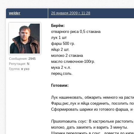
welder
26 января 2009 г. 11:28
Берём:
отварного риса 0,5 стакана
лук 1 шт
фарш 500 гр.
яйцо 2 шт.
молоко 2 стакана
Сообщения:
2945
масло сливочное-100гр.
Репутация:
N
мука 2 ч.л.
Группа:
в ухо
перец,соль.
Готовим:
Лук нашинковать, обжарить немного на раст
Фарш,рис,лук и яйца соединить, посолить п
Сформировать шарики из готового фарша, и 
Приготовить соус:
В кастрюльке растопить 
молоко, дать закипеть и варить 3 минуты.
Шарики переложить в соус , довести до кипе