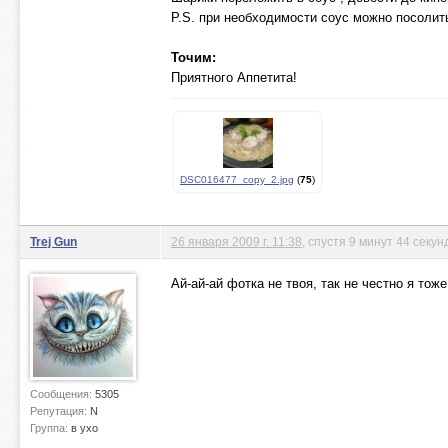
P.S. при необходимости соус можно посолит
Точим:
Приятного Аппетита!
DSC016477_copy_2.jpg
(
75
)
Trej Gun
26 января 2009 г. 11:38
, спустя 9 минут 44 секу
Ай-ай-ай фотка не твоя, так не честно я тож
Сообщения:
5305
Репутация:
N
Группа:
в ухо