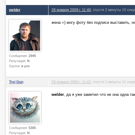
welder
26 января 2009 г. 11:40
, спустя 2 минуты 15 сек
жена =) могу фоту без подписи выставить, 
Сообщения:
2945
Репутация:
N
Группа:
в ухо
Trej Gun
26 января 2009 г. 11:42
, спустя 2 минуты 11 секу
welder
, да я уже заметил что не она одна та
Сообщения:
5305
Репутация:
N