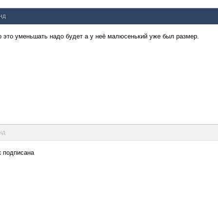
унд
но это уменьшать надо будет а у неё малюсенький уже был размер.
нд
к подписана