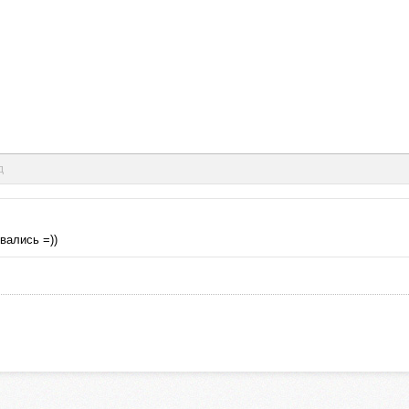
д
вались =))