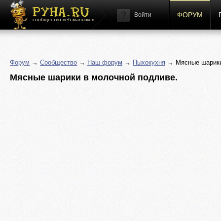
ФОРУМ
Войти
сообщество веб-маньяков
Форум
→
Сообщество
→
Наш форум
→
Пыхокухня
→ Мясные шарики
Мясные шарики в молочной подливе.