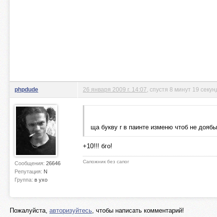
phpdude
26 января 2009 г. 14:07
, спустя 8 минут 19 секун
ща букву r в паинте изменю чтоб не доябы
+10!!! бго!
Сапожник без сапог
Сообщения:
26646
Репутация:
N
Группа:
в ухо
Пожалуйста,
авторизуйтесь
, чтобы написать комментарий!