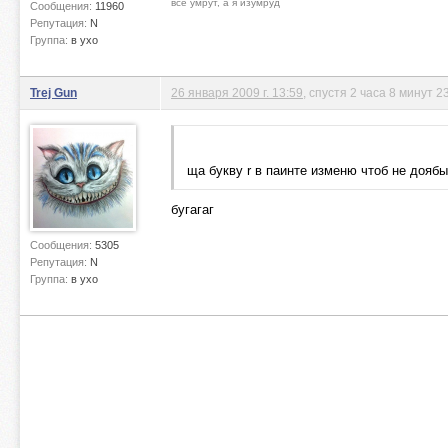
все умрут, а я изумруд
Сообщения:
11960
Репутация:
N
Группа:
в ухо
Trej Gun
26 января 2009 г. 13:59
, спустя 2 часа 8 минут 2
ща букву r в паинте изменю чтоб не доябы
бугагаг
Сообщения:
5305
Репутация:
N
Группа:
в ухо