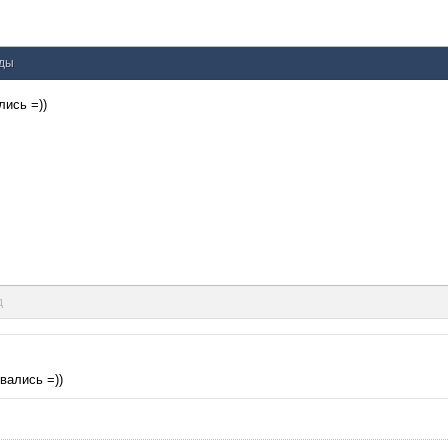
нды
лись =))
д
вались =))