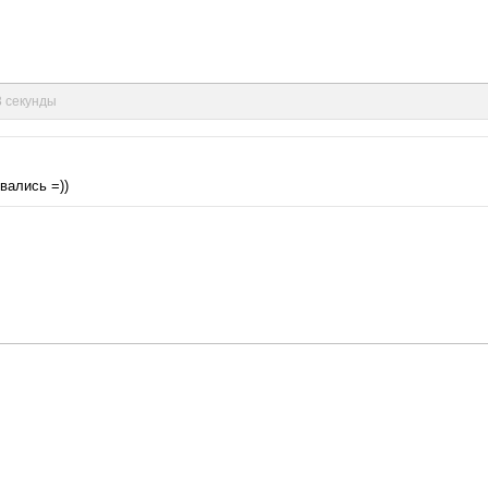
3 секунды
вались =))