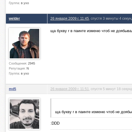
Группа:
в ухо
welder
26 января 2009 г. 11:45
, спустя 3 минуты 4 секу
ща букву r в паинте изменю чтоб не доябыва
Сообщения:
2945
Репутация:
N
Группа:
в ухо
md5
26 января 2009 г. 11:51
, спустя 5 минут 18 секун
ща букву r в паинте изменю чтоб не доябы
:DDD