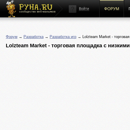
ФОРУМ
Войти
сообщество веб-маньяков
Форум
→
Разработка
→
Разработка игр
→ Lolzteam Market - торгова
Lolzteam Market - торговая площадка с низким