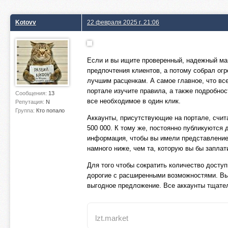
Kotovv
22 февраля 2025 г. 21:06
Если и вы ищите проверенный, надежный маг
предпочтения клиентов, а потому собрал огр
лучшим расценкам. А самое главное, что в
портале изучите правила, а также подробно
Сообщения:
13
все необходимое в один клик.
Репутация:
N
Группа:
Кто попало
Аккаунты, присутствующие на портале, счи
500 000. К тому же, постоянно публикуются 
информация, чтобы вы имели представление о
намного ниже, чем та, которую вы бы заплат
Для того чтобы сократить количество досту
дорогие с расширенными возможностями. Вы 
выгодное предложение. Все аккаунты тщател
lzt.market