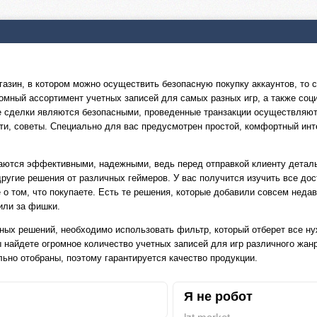
азин, в котором можно осуществить безопасную покупку аккаунтов, то с
омный ассортимент учетных записей для самых разных игр, а также соци
се сделки являются безопасными, проведенные транзакции осуществляю
сти, советы. Специально для вас предусмотрен простой, комфортный ин
таются эффективными, надежными, ведь перед отправкой клиенту детал
другие решения от различных геймеров. У вас получится изучить все до
 том, что покупаете. Есть те решения, которые добавили совсем недавн
или за фишки.
пных решений, необходимо использовать фильтр, который отберет все н
найдете огромное количество учетных записей для игр различного жанр
ьно отобраны, поэтому гарантируется качество продукции.
Я не робот