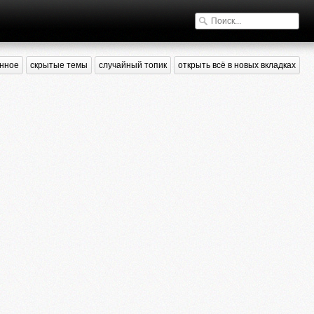
нное
скрытые темы
случайный топик
открыть всё в новых вкладках