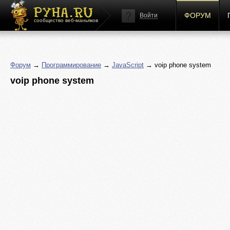
ФОРУМ
Войти
сообщество веб-маньяков
Форум
→
Программирование
→
JavaScript
→ voip phone system
voip phone system