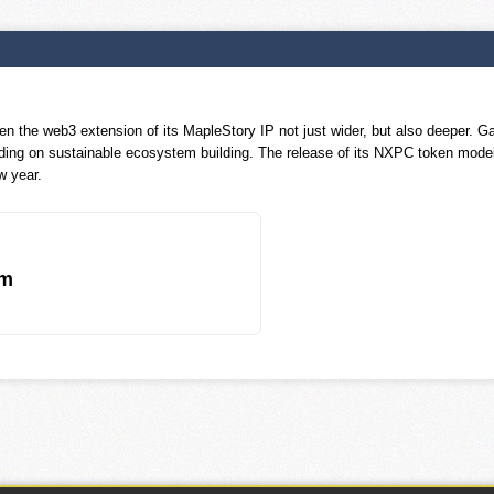
ken the web3 extension of its MapleStory IP not just wider, but also deeper. G
ing on sustainable ecosystem building. The release of its NXPC token mod
w year.
om