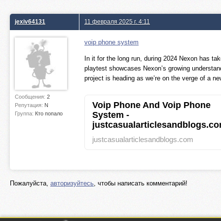
jexiv64131
11 февраля 2025 г. 4:11
voip phone system
In it for the long run, during 2024 Nexon has ta
playtest showcases Nexon’s growing understand
project is heading as we’re on the verge of a ne
Сообщения:
2
Voip Phone And Voip Phone
Репутация:
N
System -
Группа:
Кто попало
justcasualarticlesandblogs.c
justcasualarticlesandblogs.com
Пожалуйста,
авторизуйтесь
, чтобы написать комментарий!