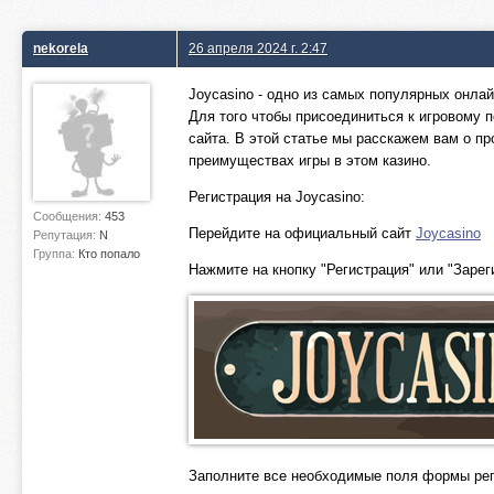
nekorela
26 апреля 2024 г. 2:47
Joycasino - одно из самых популярных онла
Для того чтобы присоединиться к игровому 
сайта. В этой статье мы расскажем вам о про
преимуществах игры в этом казино.
Регистрация на Joycasino:
Сообщения:
453
Перейдите на официальный сайт
Joycasino
Репутация:
N
Группа:
Кто попало
Нажмите на кнопку "Регистрация" или "Зарег
Заполните все необходимые поля формы реги