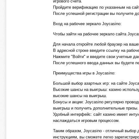
игрового счета.
Пройдите верификацию по указанным на сайт
После успешной регистрации вы получите дос
Вход на рабочее зеркало Joycasino:
Чтобы зайти на рабочее зеркало сайта Joyca
Для начала откройте любой браузер на ваше
В адресной строке введите ссылку на рабоч
Нажмите "Войти" и введите свои учетные дан
После успешного ввода данных вы будете пе
Преимущества игры в Joycasino:
Большой выбор азартных игр: на сайте Joyca
Высокие шансы на выигрыш: казино использу
высокие шансы на выигрыш.
Бонусы и акции: Joycasino регулярно провод
выигрыш и получить дополнительные призы.
Удобный интерфейс: сайт казино имеет интуи
наслаждаться игровым процессом.
Таким образом, Joycasino - отличный выбор
инструкциям, вы сможете легко зарегистриро