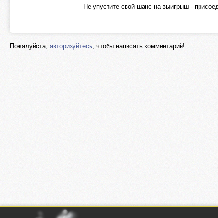
Не упустите свой шанс на выигрыш - присоед
Пожалуйста,
авторизуйтесь
, чтобы написать комментарий!