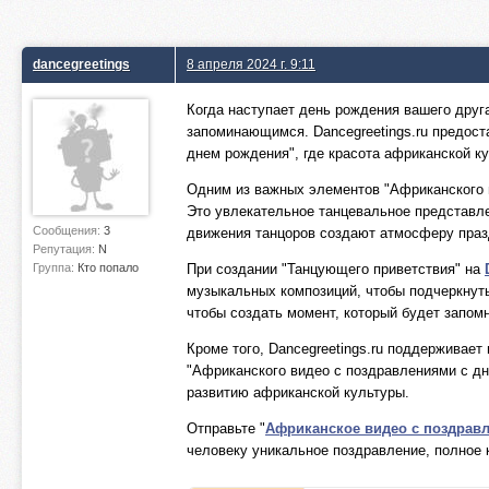
dancegreetings
8 апреля 2024 г. 9:11
Когда наступает день рождения вашего друга
запоминающимся. Dancegreetings.ru предос
днем рождения", где красота африканской ку
Одним из важных элементов "Африканского в
Это увлекательное танцевальное представл
Сообщения:
3
движения танцоров создают атмосферу праз
Репутация:
N
Группа:
Кто попало
При создании "Танцующего приветствия" на
музыкальных композиций, чтобы подчеркнуть
чтобы создать момент, который будет запом
Кроме того, Dancegreetings.ru поддерживает
"Африканского видео с поздравлениями с д
развитию африканской культуры.
Отправьте "
Африканское видео с поздрав
человеку уникальное поздравление, полное 