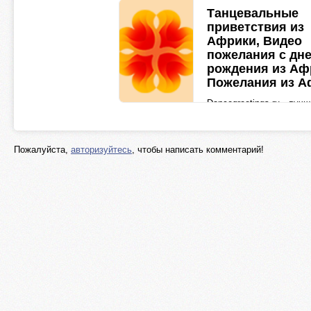
Танцевальные
приветствия из
Африки, Видео
пожелания с дн
рождения из Аф
Пожелания из А
Dancegreetings.ru - луч
место, где вы можете п
глобальную
персонализированную
Пожалуйста,
авторизуйтесь
, чтобы написать комментарий!
видеонастройку для себ
ваших близких, включая
пожелания н
dancegreetings.ru