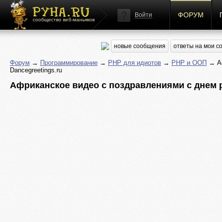
ФОРУМ
Войти
сообщество веб-маньяков
новые сообщения
ответы на мои 
Форум
→
Программирование
→
PHP для идиотов
→
PHP и ООП
→ Аф
Dancegreetings.ru
Африканское видео с поздравлениями с днем р