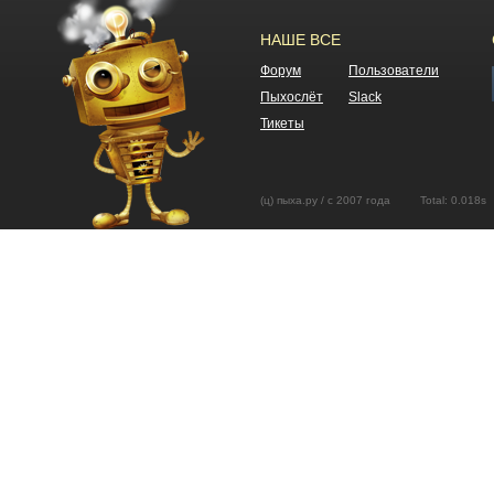
НАШЕ ВСЕ
Форум
Пользователи
Пыхослёт
Slack
Тикеты
(ц) пыха.ру / с 2007 года Total: 0.01