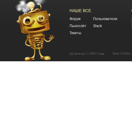
НАШЕ ВСЕ
Форум
Пользователи
Пыхослёт
Slack
Тикеты
(ц) пыха.ру / с 2007 года Total: 0.01