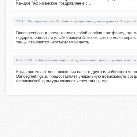
Каждое "африканское поздравление с ...
SEO
→
Dancegreetings.ru: Особенное празднование дня рождения
• 11 апреля 2
Dancegreetings.ru представляет собой особую платформу, где 
подарить радость и улыбки вашим близким. Этот онлайн-сервис
танцы становятся неотъемлемой часть...
PHP и ООП
→
Африканское видео с поздравлениями с днем рождения: красота к
Когда наступает день рождения вашего друга или близкого чел
Dancegreetings.ru предоставляет уникальную возможность созд
африканской культуры оживает через танцы, муз...