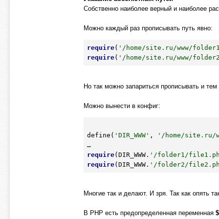
Собственно наиболее верный и наиболее рас
Можно каждый раз прописывать путь явно:
require
(
'/home/site.ru/www/folder
require
(
'/home/site.ru/www/folder
Но так можно запариться прописывать и тем
Можно вынести в конфиг:
define(
'DIR_WWW'
, 
'/home/site.ru/
require
(DIR_WWW.
'/folder1/file1.p
require
(DIR_WWW.
'/folder2/file2.p
Многие так и делают. И зря. Так как опять 
В PHP есть предопределенная переменная