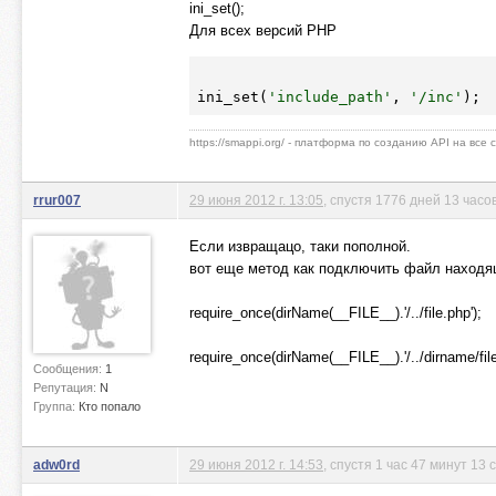
ini_set();
Для всех версий PHP
ini_set(
'include_path'
, 
'/inc'
https://smappi.org/ - платформа по созданию API на все
rrur007
29 июня 2012 г. 13:05
, спустя 1776 дней 13 часо
Если извращацо, таки пополной.
вот еще метод как подключить файл находя
require_once(dirName(__FILE__).'/../file.php');
require_once(dirName(__FILE__).'/../dirname/file
Сообщения:
1
Репутация:
N
Группа:
Кто попало
adw0rd
29 июня 2012 г. 14:53
, спустя 1 час 47 минут 13 