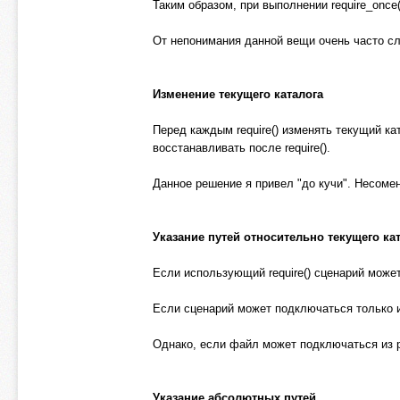
Таким образом, при выполнении require_once('./
От непонимания данной вещи очень часто сл
Изменение текущего каталога
Перед каждым require() изменять текущий ка
восстанавливать после require().
Данное решение я привел "до кучи". Несоме
Указание путей относительно текущего ка
Если использующий require() сценарий может
Если сценарий может подключаться только и
Однако, если файл может подключаться из ра
Указание абсолютных путей