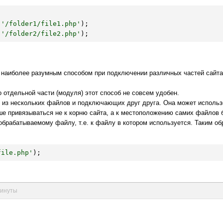
.
'/folder1/file1.php'
.
'/folder2/file2.php'
более разумным способом при подключении различных частей сайта из
 отдельной части (модуля) этот способ не совсем удобен.
 из нескольких файлов и подключающих друг друга. Она может использо
чше привязываться не к корню сайта, а к местоположению самих файлов 
брабатываемому файлу, т.е. к файлу в котором используется. Таким об
file.php'
);
 минуты