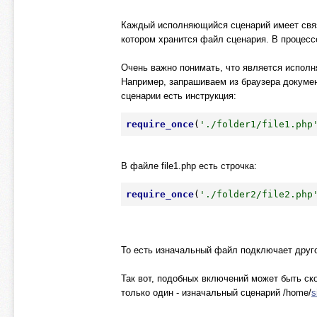
Каждый исполняющийся сценарий имеет связа
котором хранится файл сценария. В процес
Очень важно понимать, что является испол
Например, запрашиваем из браузера докуме
сценарии есть инструкция:
require_once
(
'./folder1/file1.php
В файле file1.php есть строчка:
require_once
(
'./folder2/file2.php
То есть изначальный файл подключает другой
Так вот, подобных включений может быть ск
только один - изначальный сценарий /home/
s