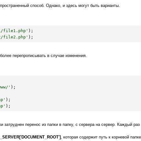
пространенный способ. Однако, и здесь могут быть варианты.
1/file1.php'
2/file2.php'
);
 более перепрописывать в случае изменения.
www/'
);

hp'
hp'
таки затруднен перенос из папки в папку, с сервера на сервер. Каждый р
$_SERVER['DOCUMENT_ROOT']
, которая содержит путь к корневой папке