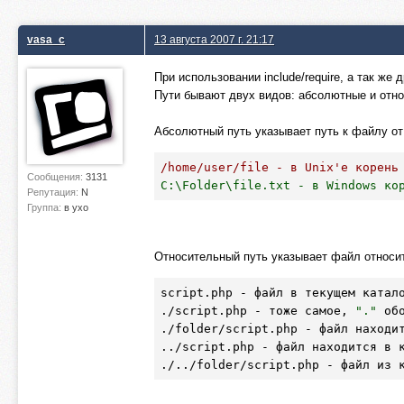
vasa_c
13 августа 2007 г. 21:17
При использовании include/require, а так же
Пути бывают двух видов: абсолютные и отн
Абсолютный путь указывает путь к файлу от
/home/user/file - в Unix'е корень
Сообщения:
3131
C:\Folder\file.txt - в Windows ко
Репутация:
N
Группа:
в ухо
Относительный путь указывает файл относит
script
.php
 - файл в текущем катало
./script
.php
 - тоже самое, 
"."
 об
./folder/script
.php
 - файл находит
../script
.php
 - файл находится в к
./../folder/script
.php
 - файл из 