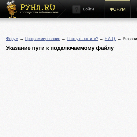
ФОРУМ
Войти
сообщество веб-маньяков
Форум
→
Программирование
→
Пыхнуть хотите?
→
F.A.Q.
→ Указани
Указание пути к подключаемому файлу