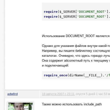
require
(
$_SERVER
[
'DOCUMENT_ROOT'
]
require
(
$_SERVER
[
'DOCUMENT_ROOT'
]
Использование DOCUMENT_ROOT является наи
Однако для указания файлов внутри какой-то
Например, вы пишите библиотеку состоящую
каталогах. Очевидно, что здесь гораздо лу
Она содержит абсолютный путь к текущему о
и подключающий:
require_once
(dirName(__FILE__).
'/
adw0rd
18 августа 2007 г. 23:11
, спустя 5 дней 1 час 53
Также можно использовать include_path