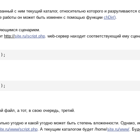
нный с ним текущий каталог, относительно которого и разруливаются о
се работы он может быть изменен с помощью функции
chDir()
.
няющимся сценарием.
нт
httр://
site.ru/script.php
. web-сервер находит соответствующий ему сце
'
);
'
);
 файл, а тот, в свою очередь, третий.
олько угодно и какой угодно может быть степень вложенности. Однако, 
ite.ru/www/script.php
. А текущим каталогом будет /home/
site.ru/www/
. Буд