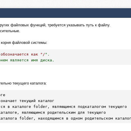
 других файловых функций, требуется указывать путь к файлу.
осительные.
 корня файловой системы:
 обозначается как "/
".

рнем является имя диска.
ельно текущего каталога:
ге

означает текущий каталог

ся в каталоге folder, являющимся подкаталогом текущего

аталоге, являющимся родительским для текущего

каталога folder, находящимся в одном родительском катало