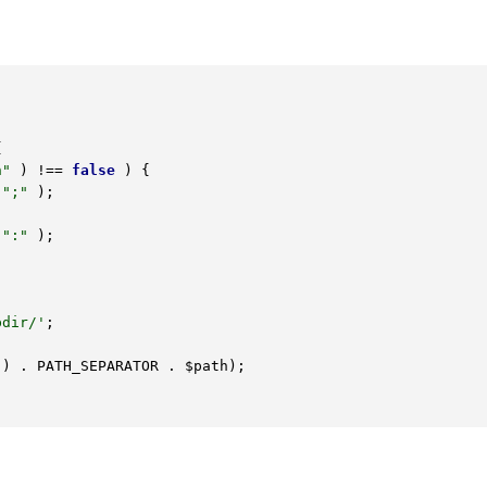


n"
 ) !== 
false
 ) {

 
";"
 );

 
":"
 );

bdir/'
;

() . PATH_SEPARATOR . 
$path
);
