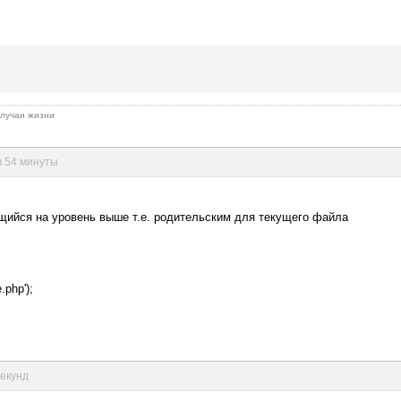
 случаи жизни
в 54 минуты
щийся на уровень выше т.е. родительским для текущего файла
.php');
секунд