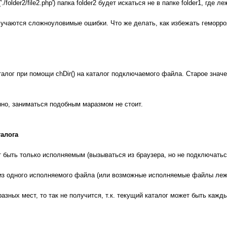
folder2/file2.php') папка folder2 будет искаться не в папке folder1, где л
учаются сложноуловимые ошибки. Что же делать, как избежать геморроя
талог при помощи chDir() на каталог подключаемого файла. Старое значе
нно, заниматься подобным маразмом не стоит.
талога
 быть только исполняемым (вызываться из браузера, но не подключаться 
з одного исполняемого файла (или возможные исполняемые файлы лежат
зных мест, то так не получится, т.к. текущий каталог может быть кажд