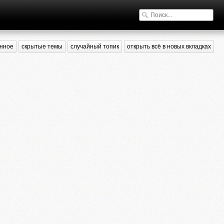
нное
скрытые темы
случайный топик
открыть всё в новых вкладках