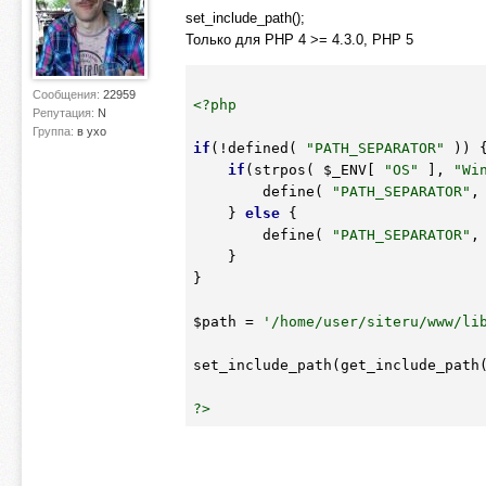
set_include_path();
Только для PHP 4 >= 4.3.0, PHP 5
Сообщения:
22959
<?php
Репутация:
N
Группа:
в ухо
if
(!defined( 
"PATH_SEPARATOR"
 )) {
if
(strpos( 
$_ENV
[ 
"OS"
 ], 
"Wi
        define( 
"PATH_SEPARATOR"
,
    } 
else
 {

        define( 
"PATH_SEPARATOR"
,
    }

}

$path
 = 
'/home/user/siteru/www/li
set_include_path(get_include_path
?>