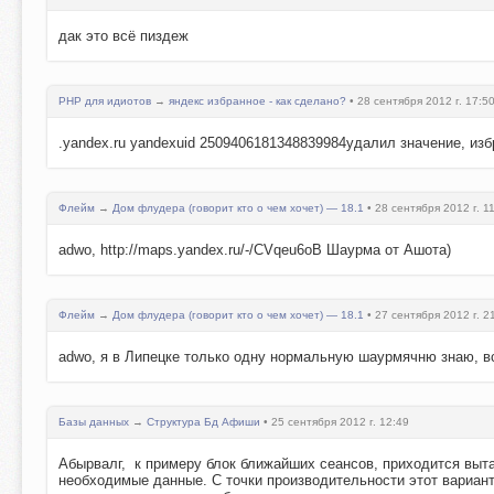
дак это всё пиздеж
PHP для идиотов
→
яндекс избранное - как сделано?
• 28 сентября 2012 г. 17:5
.yandex.ru yandexuid 2509406181348839984удалил значение, из
Флейм
→
Дом флудера (говорит кто о чем хочет) — 18.1
• 28 сентября 2012 г. 1
adwo, http://maps.yandex.ru/-/CVqeu6oB Шаурма от Ашота)
Флейм
→
Дом флудера (говорит кто о чем хочет) — 18.1
• 27 сентября 2012 г. 2
adwo, я в Липецке только одну нормальную шаурмячню знаю, в
Базы данных
→
Структура Бд Афиши
• 25 сентября 2012 г. 12:49
Абырвалг, к примеру блок ближайших сеансов, приходится выта
необходимые данные. С точки производительности этот вариант 