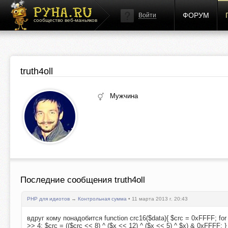
ФОРУМ
Войти
сообщество веб-маньяков
truth4oll
Мужчина
Последние сообщения truth4oll
PHP для идиотов
→
Контрольная сумма
• 11 марта 2013 г. 20:43
вдруг кому понадобится function crc16($data){ $crc = 0xFFFF; for ($i
>> 4; $crc = (($crc << 8) ^ ($x << 12) ^ ($x << 5) ^ $x) & 0xFFFF; } 