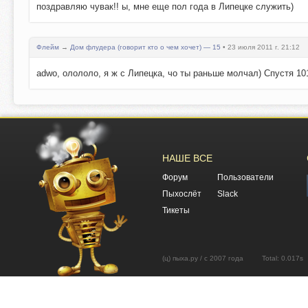
поздравляю чувак!! ы, мне еще пол года в Липецке служить)
Флейм
→
Дом флудера (говорит кто о чем хочет) — 15
• 23 июля 2011 г. 21:12
adwo, олололо, я ж с Липецка, чо ты раньше молчал) Спустя 10
НАШЕ ВСЕ
Форум
Пользователи
Пыхослёт
Slack
Тикеты
(ц) пыха.ру / с 2007 года Total: 0.01