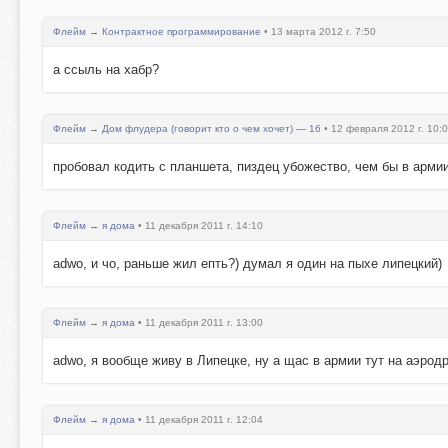
Флейм
→
Контрактное программирование
• 13 марта 2012 г. 7:50
а ссыль на хабр?
Флейм
→
Дом флудера (говорит кто о чем хочет) — 16
• 12 февраля 2012 г. 10:
пробовал кодить с планшета, пиздец убожество, чем бы в армии
Флейм
→
я дома
• 11 декабря 2011 г. 14:10
adwo, и чо, раньше жил епть?) думал я один на пыхе липецкий)
Флейм
→
я дома
• 11 декабря 2011 г. 13:00
adwo, я вообще живу в Липецке, ну а щас в армии тут на аэрод
Флейм
→
я дома
• 11 декабря 2011 г. 12:04