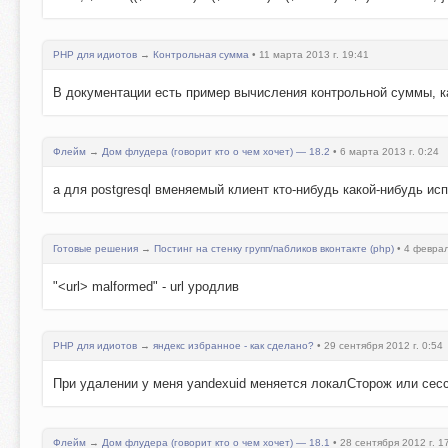
PHP для идиотов
→
Контрольная сумма
• 11 марта 2013 г. 19:41
В документации есть пример вычисления контрольной суммы, как 
Флейм
→
Дом флудера (говорит кто о чем хочет) — 18.2
• 6 марта 2013 г. 0:24
а для postgresql вменяемый клиент кто-нибудь какой-нибудь ис
Готовые решения
→
Постинг на стенку групп/пабликов вконтакте (php)
• 4 феврал
"<url> malformed" - url уродлив
PHP для идиотов
→
яндекс избранное - как сделано?
• 29 сентября 2012 г. 0:54
При удалении у меня yandexuid меняется локалСторож или сесс
Флейм
→
Дом флудера (говорит кто о чем хочет) — 18.1
• 28 сентября 2012 г. 1