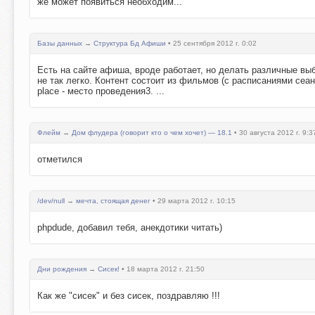
же может появиться необходим...
Базы данных
→
Структура Бд Афиши
• 25 сентября 2012 г. 0:02
Есть на сайте афиша, вроде работает, но делать различные выб
не так легко. Контент состоит из фильмов (с расписаниями сеа
place - место проведения3. ...
Флейм
→
Дом флудера (говорит кто о чем хочет) — 18.1
• 30 августа 2012 г. 9:3
отметился
/dev/null
→
мечта, стоящая денег
• 29 марта 2012 г. 10:15
phpdude, добавил тебя, анекдотики читать)
Дни рождения
→
Сисек!
• 18 марта 2012 г. 21:50
Как же "сисек" и без сисек, поздравляю !!!