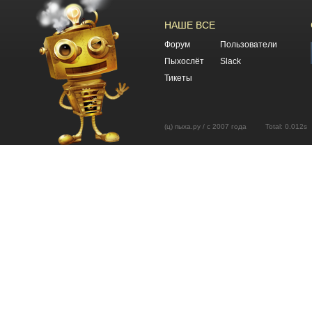
НАШЕ ВСЕ
Форум
Пользователи
Пыхослёт
Slack
Тикеты
(ц) пыха.ру / с 2007 года Total: 0.01