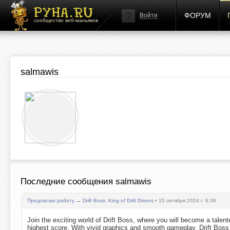
ФОРУМ
Войти
сообщество веб-маньяков
salmawis
Последние сообщения salmawis
Предлагаю работу
→
Drift Boss: King of Drift Drivers
• 15 октября 2024 г. 6:36
Join the exciting world of Drift Boss, where you will become a talen
highest score. With vivid graphics and smooth gameplay, Drift Boss b