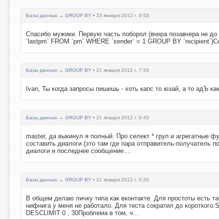
Базы данных
→
GROUP BY
• 23 января 2012 г. 9:53
Спасибо мужики. Первую часть поборол (вчера позавчера не д
`lastpm` FROM `pm` WHERE `sender` = 1 GROUP BY `recipient`)
Базы данных
→
GROUP BY
• 21 января 2012 г. 7:56
Ivan, Ты когда запросы пишешь - хоть капс то юзай, а то адЪ как
Базы данных
→
GROUP BY
• 21 января 2012 г. 0:43
master, да выкинул я полный. Про селект * груп и агрегатные 
составить диалоги (это там где пара отправитель-получатель п
диалоги и последнее сообщение....
Базы данных
→
GROUP BY
• 21 января 2012 г. 0:20
В общем делаю личку типа как вконтакте. Для простоты есть табл
нифнига у меня не работало. Для теста сократил до коротко
DESCLIMIT 0 , 30Проблема в том, ч...