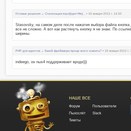
Готовые решения
→
Стилизация input[type=file]...
• 16 января 2012 г. 14:33
Stasovsky, на самом деле после нажатия выбора файла кнопка 
все не сложно. А вот как растянуть кнопку я не знаю. По ссыл
ширины.
PHP для идиотов
→
Какой фреймворк проще всего освоить?
• 16 января 2012 г. 
indeego, он пых4 поддерживает вроде)))
НАШЕ ВСЕ
Форум
Пользователи
Пыхослёт
Slack
Тикеты