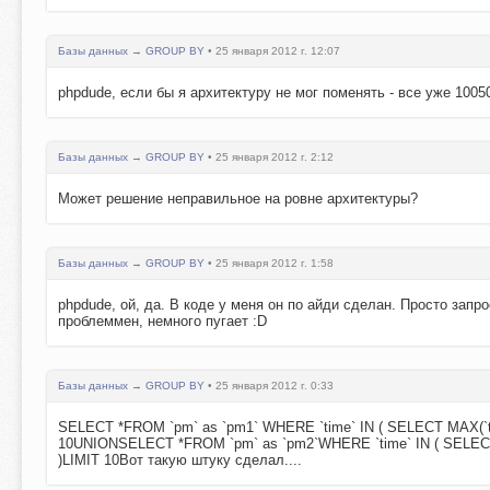
Базы данных
→
GROUP BY
• 25 января 2012 г. 12:07
phpdude, если бы я архитектуру не мог поменять - все уже 10050
Базы данных
→
GROUP BY
• 25 января 2012 г. 2:12
Может решение неправильное на ровне архитектуры?
Базы данных
→
GROUP BY
• 25 января 2012 г. 1:58
phpdude, ой, да. В коде у меня он по айди сделан. Просто запр
проблеммен, немного пугает :D
Базы данных
→
GROUP BY
• 25 января 2012 г. 0:33
SELECT *FROM `pm` as `pm1` WHERE `time` IN ( SELECT MAX(`tim
10UNIONSELECT *FROM `pm` as `pm2`WHERE `time` IN ( SELECT 
)LIMIT 10Вот такую штуку сделал....