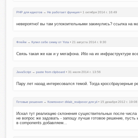
PHP для идиотов
→
Не работает функция
• 1 октября 2014 г. 16:49
невероятно! вы там успокоительными закинулись? ссылка на м
Флейм
→
Купил себе симку от Yota
• 21 августа 2014 г. 9:30
Связь такая же как и у мегафона. Ибо на их инфраструктуре все
JavaScript
→
paste from clipboard
• 31 июля 2014 г. 13:56
Пару лет назад интересовался темой. Тогда кроссбраузерные 
Готовые решения
→
Компонент dklab_realpexor для yii
• 15 декабря 2012 г. 19:08
Искал тут реализцию склонения существительных после числа и 
не вопрос же задовать - запощу лучше готовое решение, пусть и
в components добавляем...