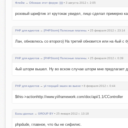
Флейм
→
Обожаю этот форум :))))
• 3 августа 2012 г. 2:05
розовый шрифтик эт крутокак увидел, лицо сделал примерно как
PHP для идиотов
→
[PHPStorm] Полезные плагины.
• 25 февраля 2012 г. 23:14
Лан, обновлюсь со второго) На третий обновится или на 4ый с 
PHP для идиотов
→
[PHPStorm] Полезные плагины.
• 25 февраля 2012 г. 0:39
4ый шторм вышел. Ну во вском случае шторм мне предлагает 
PHP для идиотов
→
yii текущий экшен во вьюхе
• 8 февраля 2012 г. 0:44
$this->actionhttp://www.yiiframework.com/doc/api/1.1/CController
Базы данных
→
GROUP BY
• 25 января 2012 г. 13:18
phpdude, главное, что бы не сифилис.