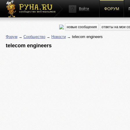
ФОРУМ
Войти
сообщество веб-маньяков
новые сообщения
ответы на мои 
Форум
→
Сообщество
→
Новости
→ telecom engineers
telecom engineers