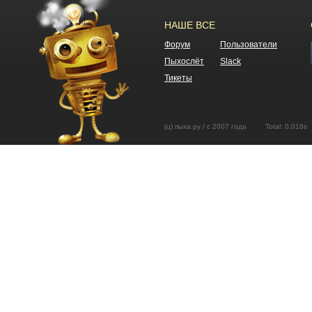
НАШЕ ВСЕ
Форум
Пользователи
Пыхослёт
Slack
Тикеты
(ц) пыха.ру / с 2007 года Total: 0.01