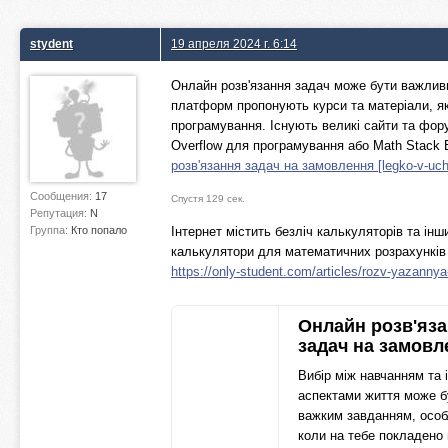
stydent
19 апреля 2024 г. 6:14
Онлайн розв'язання задач може бути важливи
платформ пропонують курси та матеріали, які
програмування. Існують великі сайти та форум
Overflow для програмування або Math Stack 
розв'язання задач на замовлення [legko-v-uc
Сообщения:
17
Спустя 129 сек.
Репутация:
N
Группа:
Кто попало
Інтернет містить безліч калькуляторів та інш
калькулятори для математичних розрахунків 
https://only-student.com/articles/rozv-yazanny
Онлайн розв'яз
задач на замовл
Вибір між навчанням та
аспектами життя може б
важким завданням, осо
коли на тебе покладено