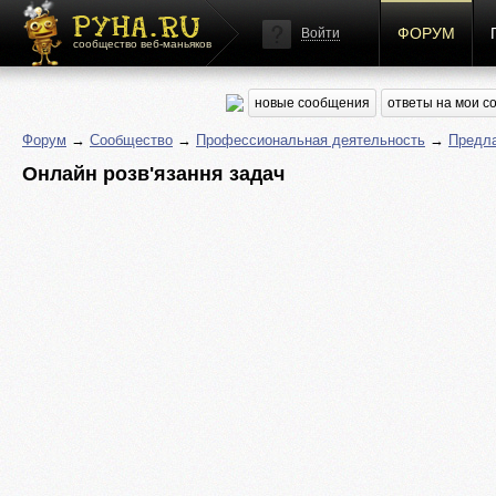
ФОРУМ
Войти
сообщество веб-маньяков
новые сообщения
ответы на мои 
Форум
→
Сообщество
→
Профессиональная деятельность
→
Предла
Онлайн розв'язання задач