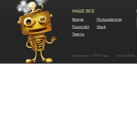
НАШЕ ВСЕ
Форум
Пользователи
Пыхослёт
Slack
Тикеты
(ц) пыха.ру / с 2007 года Total: 0.01