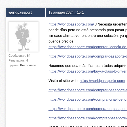
worldpassport
13 января 2024 г. 1:41
https://worldpassporte.com/
¿Necesita urgenteme
par de días pero no está preparado para pasar p
En caso afirmativo, encontró una solución, ya q
buenos precios.
https://worldpassporte.com/comprar-licencia-de-
Сообщения:
64
https://worldpassporte.com/comprar-pasaporte-o
Репутация:
N
Группа:
Кто попало
Hacemos que sea más fácil para todos adquirir u
https://worldpassporte.com/buy-a-class-b-driver
Visita el sitio web:
https://worldpassporte.com/
https://worldpassporte.com/comprar-pasaporte-
https://worldpassporte.com//comprar-una-licenci
https://worldpassporte.com/compra-un-pasaporte
https://worldpassporte.com//comprar-pasaporte-