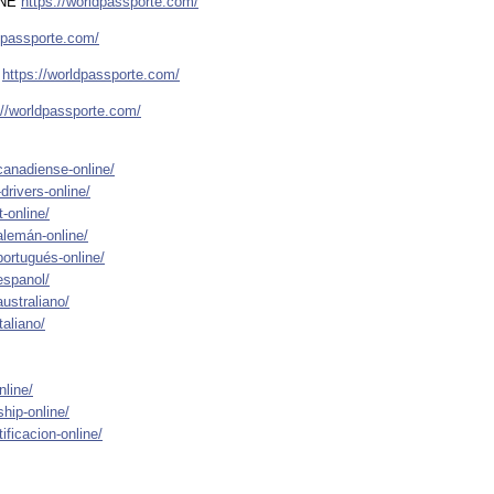
INE
https://worldpassporte.com/
ldpassporte.com/
E
https://worldpassporte.com/
://worldpassporte.com/
canadiense-online/
drivers-online/
-online/
alemán-online/
ortugués-online/
espanol/
ustraliano/
aliano/
nline/
hip-online/
ificacion-online/