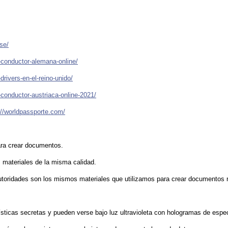
se/
-conductor-alemana-online/
rivers-en-el-reino-unido/
-conductor-austriaca-online-2021/
://worldpassporte.com/
ara crear documentos.
 materiales de la misma calidad.
utoridades son los mismos materiales que utilizamos para crear documentos 
sticas secretas y pueden verse bajo luz ultravioleta con hologramas de espe