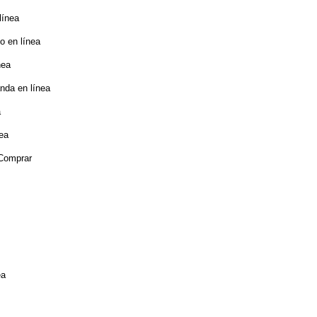
línea
o en línea
nea
nda en línea
a
nea
 Comprar
ea