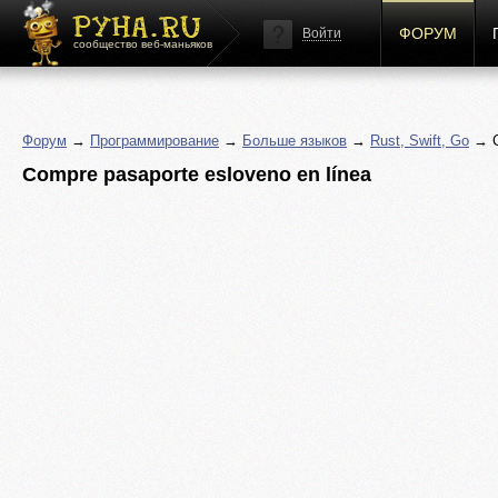
ФОРУМ
Войти
сообщество веб-маньяков
Форум
→
Программирование
→
Больше языков
→
Rust, Swift, Go
→ Co
Compre pasaporte esloveno en línea