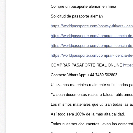
Compre un pasaporte alemán en línea
Solicitud de pasaporte alemán
https://worldpassporte.com/norway-drivers-licen
https://worldpassporte.com/comprar-licencia-de
https://worldpassporte.com/comprar-licencia-de-d
https://worldpassporte.com/comprar-licencia-de
COMPRAR PASAPORTE REAL ONLINE
https
Contacto WhatsApp: +44 7459 562803
Utilizamos materiales realmente sofisticados p
Ya sean documentos reales o falsos, utilizamos
Los mismos materiales que utilizan todas las a
Así todo será 100% de la más alta calidad.
Todos nuestros documentos llevan las caracterí