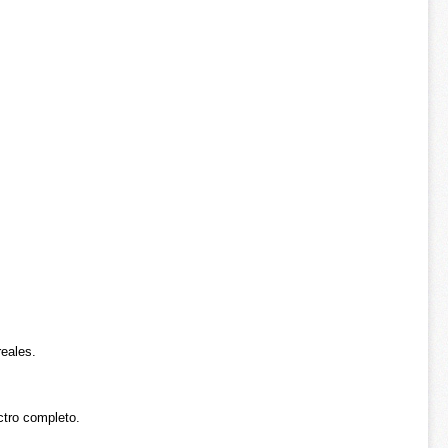
reales.
ctro completo.