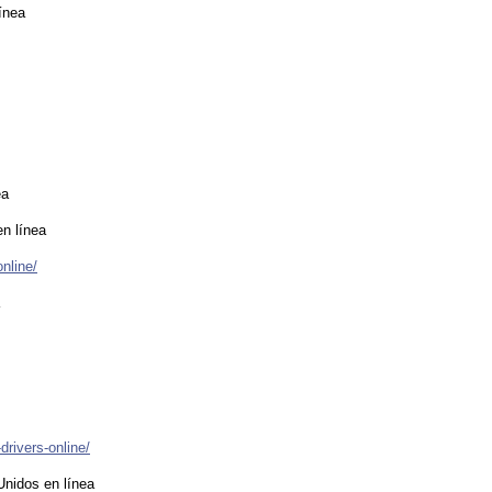
ínea
ea
n línea
nline/
drivers-online/
Unidos en línea