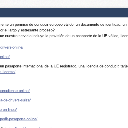
nte un permiso de conducir europeo válido, un documento de identidad, un per
or el largo y estresante proceso?
ue nuestro servicio incluye la provisión de un pasaporte de la UE válido, lic
drivers-online/
nline/
n pasaporte internacional de la UE registrado, una licencia de conducir, tar
s-license/
canadiense-online/
a-de-drivers-suiza/
-en-linea/
pedir-pasaporte-online/