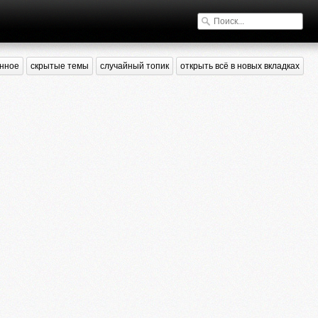
нное
скрытые темы
случайный топик
открыть всё в новых вкладках