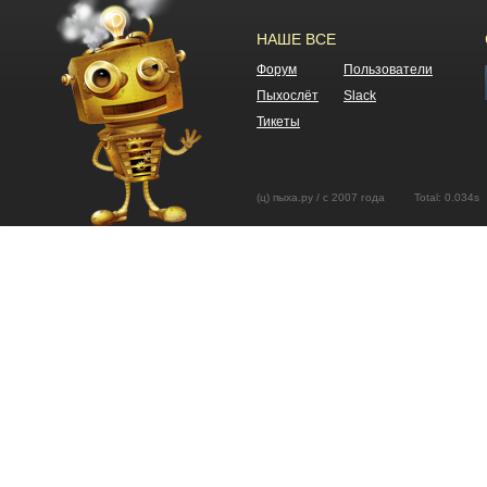
НАШЕ ВСЕ
Форум
Пользователи
Пыхослёт
Slack
Тикеты
(ц) пыха.ру / с 2007 года Total: 0.03