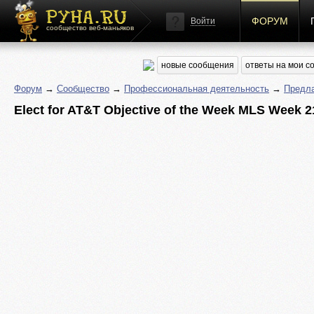
ФОРУМ
Войти
сообщество веб-маньяков
новые сообщения
ответы на мои 
Форум
→
Сообщество
→
Профессиональная деятельность
→
Предла
Elect for AT&T Objective of the Week MLS Week 2