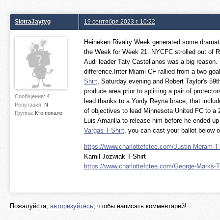
SlotraJaytyg
19 сентября 2023 г. 10:22
Heineken Rivalry Week generated some dramatic
the Week for Week 21. NYCFC strolled out of 
Audi leader Taty Castellanos was a big reason. H
difference.Inter Miami CF rallied from a two-goal
Shirt
, Saturday evening and Robert Taylor's 59th-
produce area prior to splitting a pair of protec
Сообщения:
4
lead thanks to a Yordy Reyna brace, that inclu
Репутация:
N
of objectives to lead Minnesota United FC to a 
Группа:
Кто попало
Luis Amarilla to release him before he ended u
Vargas-T-Shirt
, you can cast your ballot below or
https://www.charlottefctee.com/Justin-Meram-T-
Kamil Jozwiak T-Shirt
https://www.charlottefctee.com/George-Marks-T-
Пожалуйста,
авторизуйтесь
, чтобы написать комментарий!