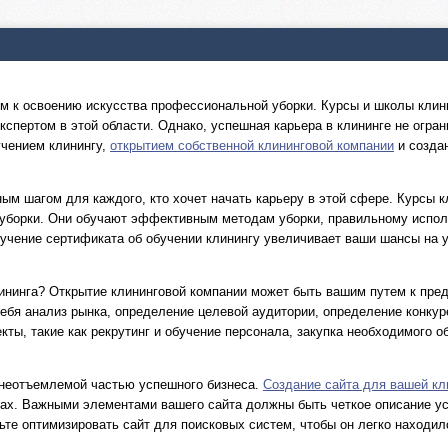
 к освоению искусства профессиональной уборки. Курсы и школы клин
кспертом в этой области. Однако, успешная карьера в клининге не огра
учением клинингу,
открытием собственной клининговой компании
и создан
м шагом для каждого, кто хочет начать карьеру в этой сфере. Курсы 
уборки. Они обучают эффективным методам уборки, правильному исполь
учение сертификата об обучении клинингу увеличивает ваши шансы на 
ининга? Открытие клининговой компании может быть вашим путем к пре
себя анализ рынка, определение целевой аудитории, определение конкур
кты, такие как рекрутинг и обучение персонала, закупка необходимого 
 неотъемлемой частью успешного бизнеса.
Создание сайта для вашей кл
х. Важными элементами вашего сайта должны быть четкое описание услу
ьте оптимизировать сайт для поисковых систем, чтобы он легко находи