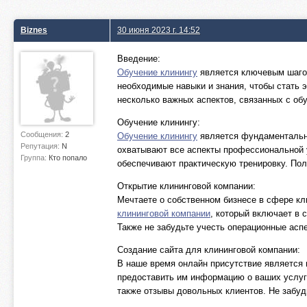
Biznes
30 июня 2023 г. 14:52
Введение:
Обучение клинингу
является ключевым шагом
необходимые навыки и знания, чтобы стать э
несколько важных аспектов, связанных с об
Обучение клинингу:
Сообщения:
2
Обучение клинингу
является фундаментальны
Репутация:
N
охватывают все аспекты профессиональной 
Группа:
Кто попало
обеспечивают практическую тренировку. Пол
Открытие клининговой компании:
Мечтаете о собственном бизнесе в сфере кл
клининговой компании
, который включает в 
Также не забудьте учесть операционные аспе
Создание сайта для клининговой компании:
В наше время онлайн присутствие является
предоставить им информацию о ваших услуга
также отзывы довольных клиентов. Не забуд