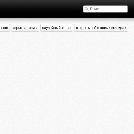
нное
скрытые темы
случайный топик
открыть всё в новых вкладках