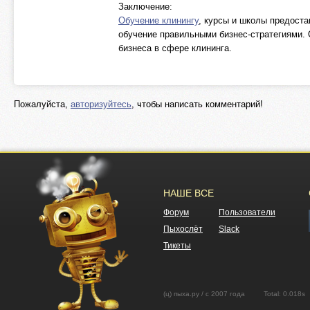
Заключение:
Обучение клинингу
, курсы и школы предост
обучение правильными бизнес-стратегиями. 
бизнеса в сфере клининга.
Пожалуйста,
авторизуйтесь
, чтобы написать комментарий!
НАШЕ ВСЕ
Форум
Пользователи
Пыхослёт
Slack
Тикеты
(ц) пыха.ру / с 2007 года Total: 0.01