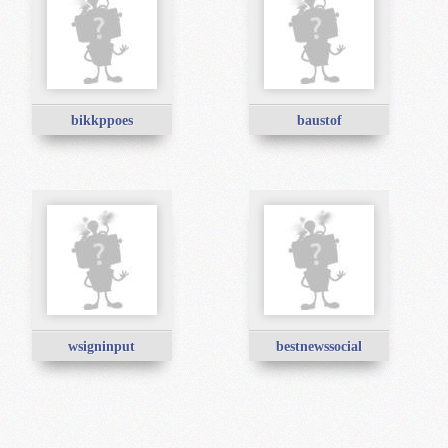
bikkppoes
baustof
wsigninput
bestnewssocial