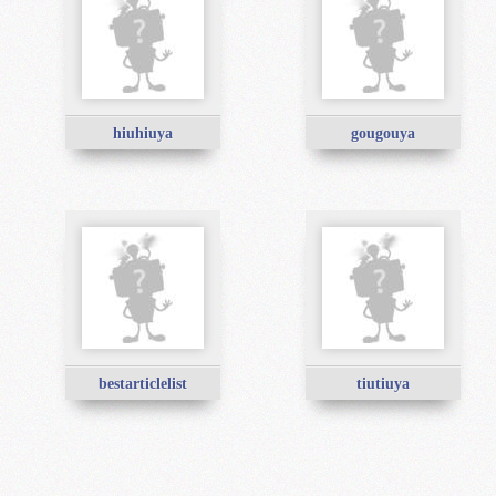
hiuhiuya
gougouya
bestarticlelist
tiutiuya