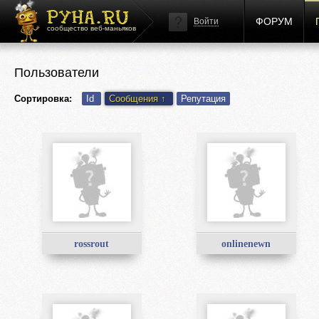
ФОРУМ
Войти
сообщество веб-маньяков
Пользователи
Сортировка:
Id
Сообщения
↑
Репутация
rossrout
onlinenewn