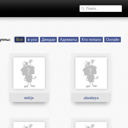
уппы:
Все
в ухо
Джедаи
Адекваты
Кто попало
Онлайн
mitjo
aiuaiuya