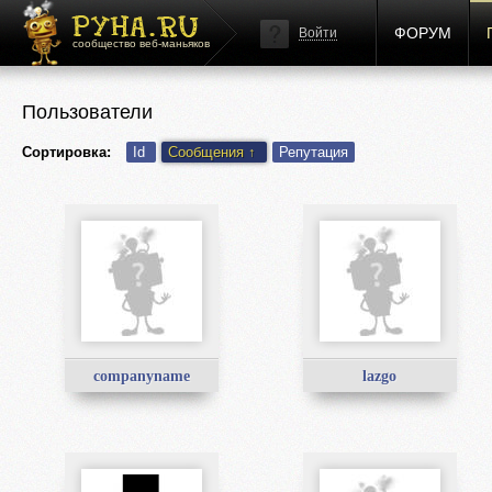
ФОРУМ
Войти
сообщество веб-маньяков
Пользователи
Сортировка:
Id
Сообщения
↑
Репутация
companyname
lazgo