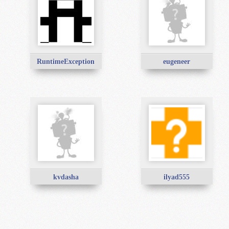
RuntimeException
eugeneer
kvdasha
ilyad555