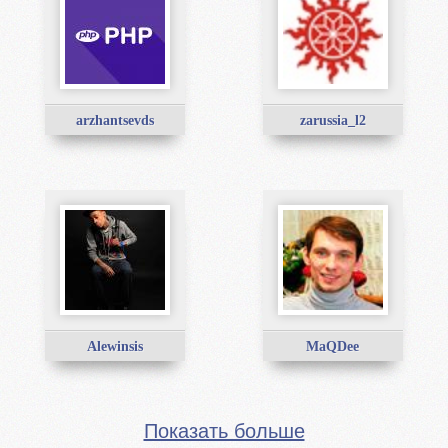
arzhantsevds
zarussia_l2
Alewinsis
MaQDee
Показать больше