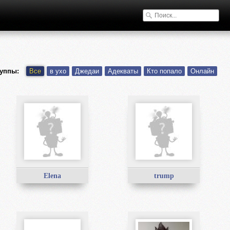
уппы:
Все
в ухо
Джедаи
Адекваты
Кто попало
Онлайн
Elena
trump