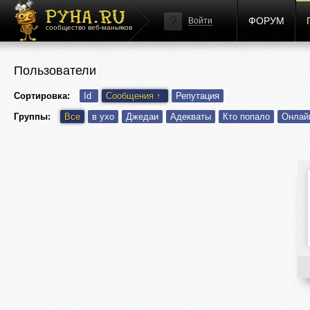
ФОРУМ
Войти
сообщество веб-маньяков
Пользователи
Сортировка:
Id
Сообщения
↑
Репутация
Группы:
Все
в ухо
Джедаи
Адекваты
Кто попало
Онлай