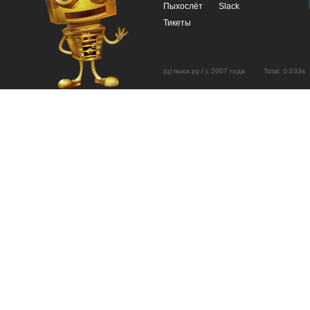
Пыхослёт
Slack
Тикеты
(ц) пыха.ру / с 2007 года Total: 0.03