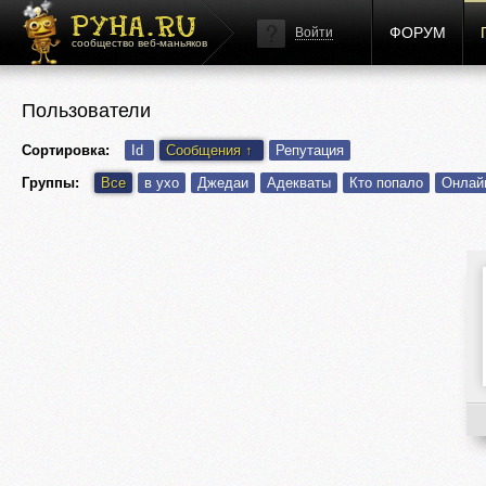
ФОРУМ
Войти
сообщество веб-маньяков
Пользователи
Сортировка:
Id
Сообщения
↑
Репутация
Группы:
Все
в ухо
Джедаи
Адекваты
Кто попало
Онлай