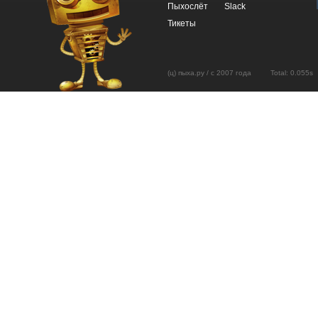
Пыхослёт
Slack
Тикеты
(ц) пыха.ру / с 2007 года Total: 0.05