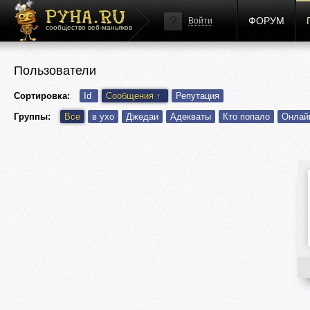
ФОРУМ
Войти
сообщество веб-маньяков
Пользователи
Сортировка:
Id
Сообщения
↑
Репутация
Группы:
Все
в ухо
Джедаи
Адекваты
Кто попало
Онлай