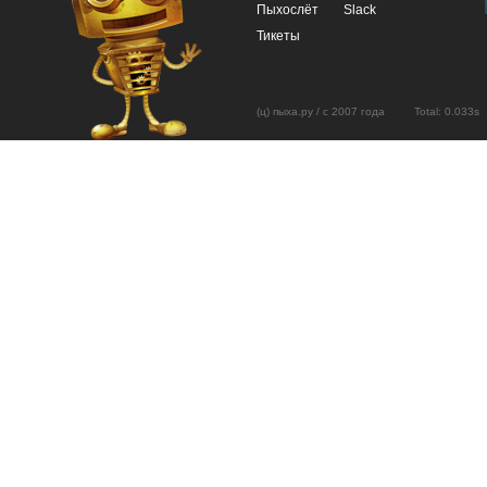
Пыхослёт
Slack
Тикеты
(ц) пыха.ру / с 2007 года Total: 0.03