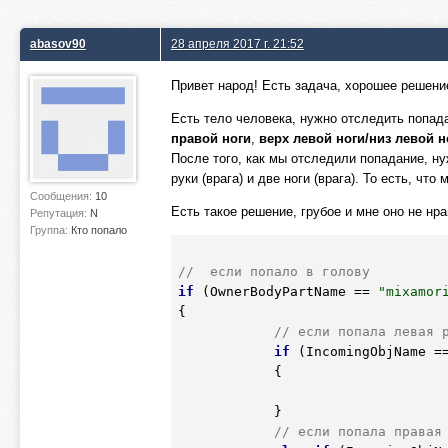
abasov90
28 апреля 2017 г. 21:52
Привет народ! Есть задача, хорошее решение
Есть тело человека, нужно отследить попа
правой ноги
,
верх левой ноги/низ левой н
После того, как мы отследили попадание, нуж
руки (врага) и две ноги (врага). То есть, чт
Сообщения:
10
Есть такое решение, грубое и мне оно не нра
Репутация:
N
Группа:
Кто попало
//  если попало в голову
if
 (OwnerBodyPartName == 
"mixamor
{ 

// если попала левая 
if
 (IncomingObjName =
            {

            }

// если попала правая