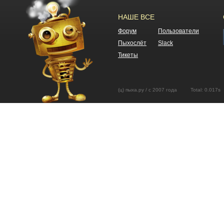
НАШЕ ВСЕ
Форум
Пользователи
Пыхослёт
Slack
Тикеты
(ц) пыха.ру / с 2007 года Total: 0.01