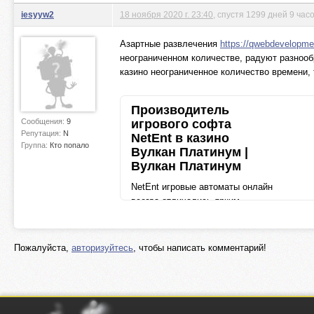
iesyyw2
18 ноября 2020 г. 23:40
, спустя 1299 дней 9 час
Азартные развлечения
https://qwebdevelopmen
неограниченном количестве, радуют разнооб
казино неограниченное количество времени, 
Производитель
Сообщения:
9
игрового софта
Репутация:
N
NetEnt в казино
Группа:
Кто попало
Вулкан Платинум |
Вулкан Платинум
NetEnt игровые автоматы онлайн
всегда отличались ярким
дизайном и хорошо
продуманным сюжетом. Если
посетитель онлайн-казино
Пожалуйста,
авторизуйтесь
, чтобы написать комментарий!
желает поиграть в запомина
qwebdevelopment.com