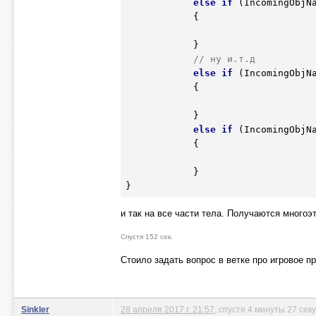
else
if
 (IncomingObjN
            {

            }

// ну и.т.д
else
if
 (IncomingObjN
            {

            }

else
if
 (IncomingObjN
            {

            }    

и так на все части тела. Получаются многоэта
Спустя 152 сек.
Стоило задать вопрос в ветке про игровое п
Sinkler
28 апреля 2017 г. 21:57
, спустя 4 минуты 27 сек