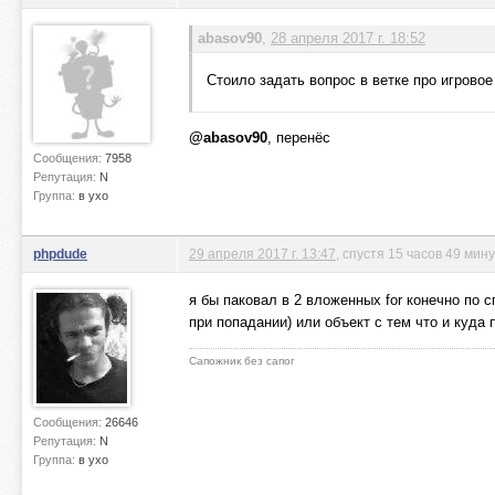
abasov90
,
28 апреля 2017 г. 18:52
Стоило задать вопрос в ветке про игрово
@abasov90
, перенёс
Сообщения:
7958
Репутация:
N
Группа:
в ухо
phpdude
29 апреля 2017 г. 13:47
, спустя 15 часов 49 мин
я бы паковал в 2 вложенных for конечно по 
при попадании) или объект с тем что и куда
Сапожник без сапог
Сообщения:
26646
Репутация:
N
Группа:
в ухо