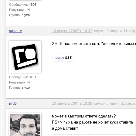
Сообщения:
4306
Репутация:
N
Группа:
в ухо
vasa_c
10 августа 2007 г. 10:32
, спустя 2 минуты 11 сек
Хм. В полном ответе есть "дополнительные о
test.txt
(
138
)
Сообщения:
3131
Репутация:
N
Группа:
в ухо
md5
10 августа 2007 г. 10:38
, спустя 5 минут 51 секун
может в быстром ответе сделать?
PS>> пыха на работе не хочет куки ставить 
а дома ставит