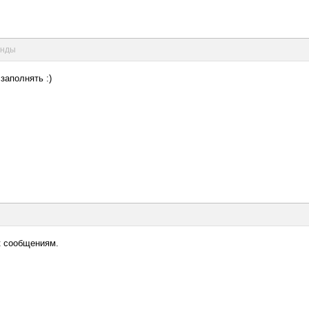
унды
заполнять :)
к сообщениям.