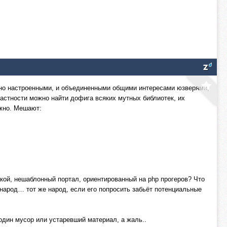
бно настроенными, и объединенными общими интересами юзверями,
частности можно найти дофига всяких мутных библиотек, их
ожно. Мешают:
кой, нешаблонный портал, ориентированный на php прогеров? Что
народ… тот же народ, если его попросить забьёт потенциальные
 один мусор или устаревший материал, а жаль..