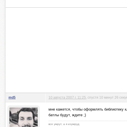
md5
10 августа 2007 г. 11:25
, спустя 10 минут 26 секу
мне кажется, чтобы оформлять библиотеку кл
батлы будут, ждите ;)
все умрут, а я изумруд