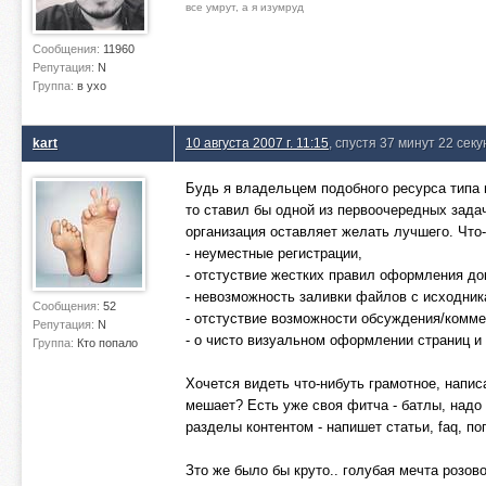
все умрут, а я изумруд
Сообщения:
11960
Репутация:
N
Группа:
в ухо
kart
10 августа 2007 г. 11:15
, спустя 37 минут 22 сек
Будь я владельцем подобного ресурса типа
то ставил бы одной из первоочередных задач
организация оставляет желать лучшего. Что
- неуместные регистрации,
- отстуствие жестких правил оформления до
- невозможность заливки файлов с исходник
Сообщения:
52
- отстуствие возможности обсуждения/комме
Репутация:
N
- о чисто визуальном оформлении страниц и
Группа:
Кто попало
Хочется видеть что-нибуть грамотное, напи
мешает? Есть уже своя фитча - батлы, надо
разделы контентом - напишет статьи, faq, п
Зто же было бы круто.. голубая мечта розов