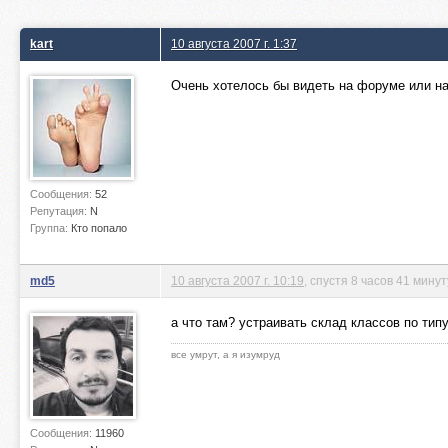
kart
10 августа 2007 г. 1:37
Очень хотелось бы видеть на форуме или на
Сообщения:
52
Репутация:
N
Группа:
Кто попало
md5
10 августа 2007 г. 10:19
, спустя 8 часов 41 мину
а что там? устраивать склад классов по типу
все умрут, а я изумруд
Сообщения:
11960