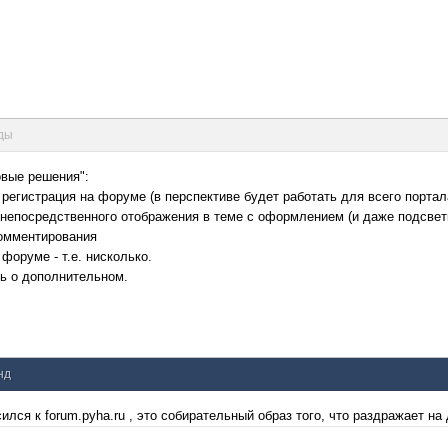
нды
овые решения":
 регистрация на форуме (в перспективе будет работать для всего портал
 непосредственного отображения в теме с оформлением (и даже подсветко
комментирования
форуме - т.е. нисколько.
ь о дополнительном.
нд
лся к forum.pyha.ru , это собирательный образ того, что раздражает на 