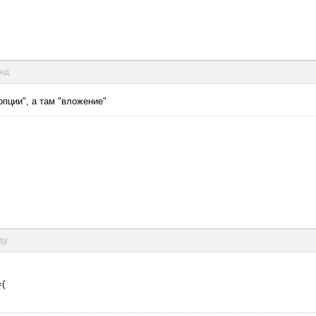
унд
пции", а там "вложение"
ду
=(