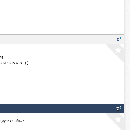
а)
й скобочек :) )
других сайтах.