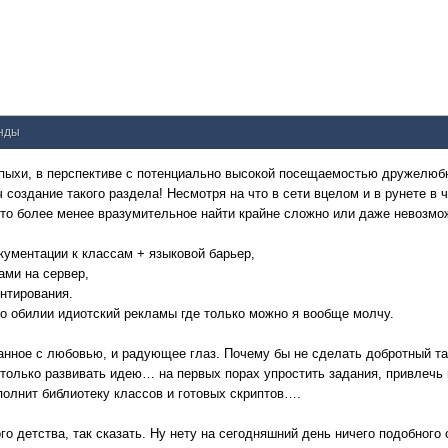
унды
 пыхи, в перспективе с потенциально высокой посещаемостью дружелю
 создание такого раздела! Несмотря на что в сети вцелом и в рунете в 
-то более менее вразумительное найти крайне сложно или даже невозм
кументации к классам + языковой барьер,
ами на сервер,
нтирования.
 о обилии идиотский рекламы где только можно я вообще молчу.
санное с любовью, и радующее глаз. Почему бы не сделать добротный та
 только развивать идею… на первых порах упростить задания, привлечь 
ополнит библиотеку классов и готовых скриптов….
ого детства, так сказать. Ну нету на сегодняшний день ничего подобного