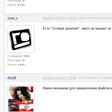
Репутация:
N
Группа:
в ухо
vasa_c
10 августа 2007 г. 10:24
, спустя 4 минуты 23 сек
Есть "готовые решения", никто не мешает их 
Сообщения:
3131
Репутация:
N
Группа:
в ухо
AlexB
10 августа 2007 г. 10:30
, спустя 6 минут 6 секунд
Нужен механизм для прикрепления файлов 