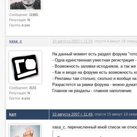
Сообщения:
11960
Репутация:
N
Группа:
в ухо
vasa_c
10 августа 2007 г. 11:34
, спустя 8 минут 24 секу
На данный момент есть раздел форума "гот
- Одна единственная уместная регистрация -
- Возможность заливки исходников, а так же
- Как и везде на форуме есть возможность 
- Рекламы там столько, сколько и вообще на 
Разрастется за рамки форума - можно думат
Сообщения:
3131
Главное не разделы - главное наполнение.
Репутация:
N
Группа:
в ухо
kart
10 августа 2007 г. 11:49
, спустя 15 минут 18 секу
vasa_c, перечисленный мной список не относи