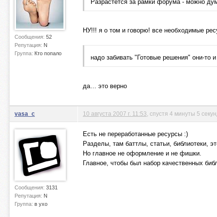
Разрастется за рамки форума - можно ду
НУ!!! я о том и говорю! все необходимые рес
Сообщения:
52
Репутация:
N
Группа:
Кто попало
надо забивать "Готовые решения" они-то 
да… это верно
vasa_c
10 августа 2007 г. 11:53
, спустя 4 минуты 5 секу
Есть не переработанные ресурсы :)
Разделы, там баттлы, статьи, библиотеки, э
Но главное не оформление и не фишки.
Главное, чтобы был набор качественных библ
Сообщения:
3131
Репутация:
N
Группа:
в ухо