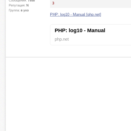
Сообщения:
7958
3
Репутация:
N
Группа:
в ухо
PHP: log10 - Manual [php.net]
PHP: log10 - Manual
php.net