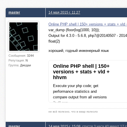
master
14 мая 2015 г. 11:27
Online PHP shell | 150+ versions + stats + vld 
var_dump (floor(log(1000, 10)));
Output for 4.3.0 - 5.6.8, php7@20140507 - 2014
float(2)
хороший, годный инженерный язык
Сообщения:
3244
Репутация:
N
Online PHP shell | 150+
Группа:
Джедаи
versions + stats + vld +
hhvm
Execute your php code; get
performance statistics and
compare output from all versions
3v4l.org
не всё полезно, что в swap полезло
master
14 мая 2015 г. 15:08
, спустя 3 часа 40 минут 17 