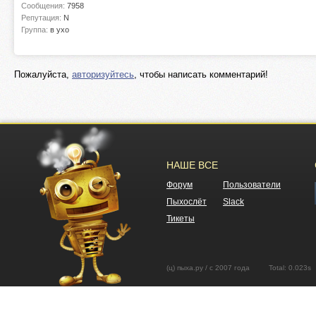
Сообщения:
7958
Репутация:
N
Группа:
в ухо
Пожалуйста,
авторизуйтесь
, чтобы написать комментарий!
НАШЕ ВСЕ
Форум
Пользователи
Пыхослёт
Slack
Тикеты
(ц) пыха.ру / с 2007 года Total: 0.02