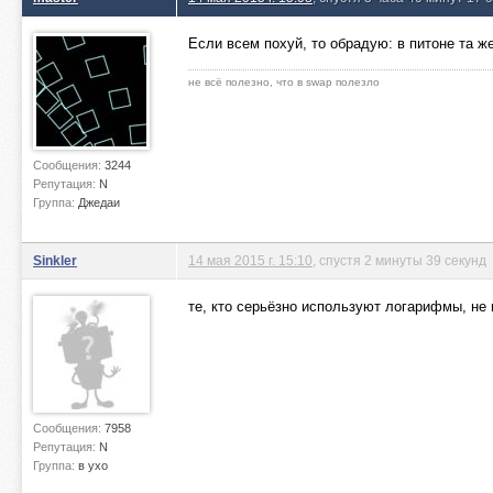
Если всем похуй, то обрадую: в питоне та ж
не всё полезно, что в swap полезло
Сообщения:
3244
Репутация:
N
Группа:
Джедаи
Sinkler
14 мая 2015 г. 15:10
, спустя 2 минуты 39 секунд
те, кто серьёзно используют логарифмы, не
Сообщения:
7958
Репутация:
N
Группа:
в ухо