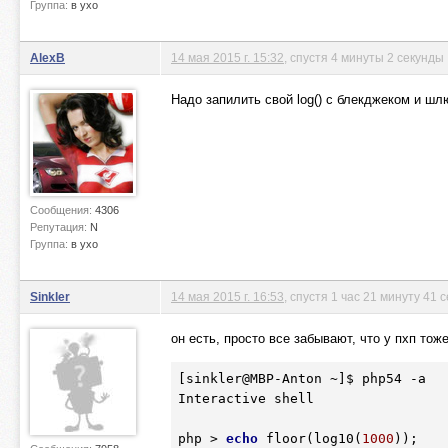
Группа:
в ухо
AlexB
14 мая 2015 г. 15:32
, спустя 4 минуты 2 секунды
Надо запилить свой log() c блекджеком и шлюх
Сообщения:
4306
Репутация:
N
Группа:
в ухо
Sinkler
14 мая 2015 г. 16:53
, спустя 1 час 21 минуту 41 
он есть, просто все забывают, что у пхп тож
[sinkler@MBP-Anton ~]$ php54 -a

Interactive shell

php > 
echo
 floor(log10(
1000