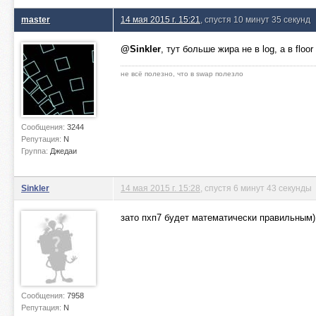
master
14 мая 2015 г. 15:21
, спустя 10 минут 35 секунд
@Sinkler
, тут больше жира не в log, а в floor
не всё полезно, что в swap полезло
Сообщения:
3244
Репутация:
N
Группа:
Джедаи
Sinkler
14 мая 2015 г. 15:28
, спустя 6 минут 43 секунды
зато пхп7 будет математически правильным)
Сообщения:
7958
Репутация:
N