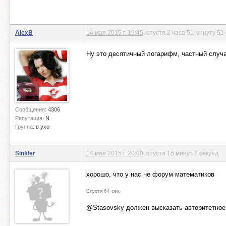
AlexB
14 мая 2015 г. 19:45
, спустя 2 часа 51 минуту 51
Ну это десятичный логарифм, частный случ
Сообщения:
4306
Репутация:
N
Группа:
в ухо
Sinkler
14 мая 2015 г. 20:00
, спустя 15 минут 8 секунд
хорошо, что у нас не форум математиков
Спустя 64 сек.
@Stasovsky должен высказать авторитетное