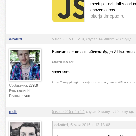
meetup. Tech talks and i
conversations.
piterjs.timepad.ru
adw0rd
5 мая 2015 г. 15:13
, спустя 14 минут 57 секунд
Видимо все на английском будет? Прикольно
Спустя 105 сек.
зарегался
https://smappi.org/ - платформа по созданию API на все
Сообщения:
22959
Репутация:
N
Группа:
в ухо
md5
5 мая 2015 г. 15:17
, спустя 3 минуты 52 секунды
adw0rd
,
5 мая 2015 г. 12:13:08