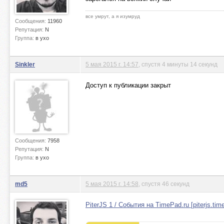
все умрут, а я изумруд
Сообщения:
11960
Репутация:
N
Группа:
в ухо
Sinkler
5 мая 2015 г. 14:57
, спустя 4 минуты 14 секунд
Доступ к публикации закрыт
Сообщения:
7958
Репутация:
N
Группа:
в ухо
md5
5 мая 2015 г. 14:58
, спустя 46 секунд
PiterJS 1 / События на TimePad.ru [piterjs.tim