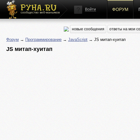
ФОРУМ
Войти
сообщество веб-маньяков
новые сообщения
ответы на мои 
Форум
→
Программирование
→
JavaScript
→ JS митап-хуитап
JS митап-хуитап