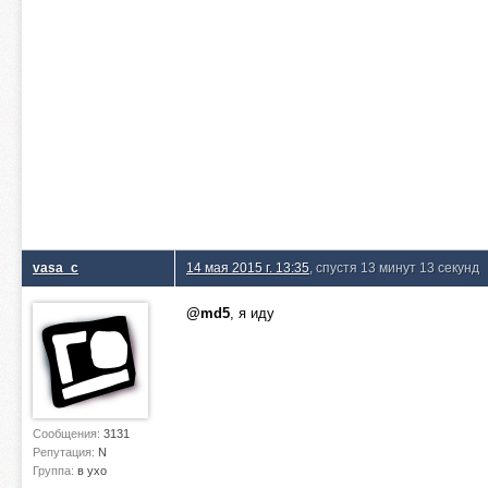
vasa_c
14 мая 2015 г. 13:35
, спустя 13 минут 13 секунд
@md5
, я иду
Сообщения:
3131
Репутация:
N
Группа:
в ухо