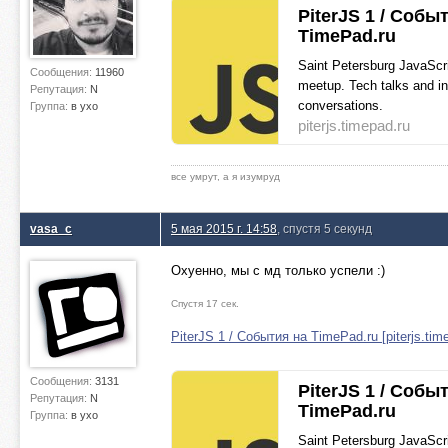
PiterJS 1 / Собы
TimePad.ru
Saint Petersburg JavaScr
Сообщения:
11960
meetup. Tech talks and i
Репутация:
N
conversations.
Группа:
в ухо
piterjs.timepad.ru
все умрут, а я изумруд
vasa_c
5 мая 2015 г. 14:58
, спустя 5 секунд
Охуенно, мы с мд только успели :)
Спустя 17 сек.
PiterJS 1 / События на TimePad.ru [piterjs.tim
Сообщения:
3131
PiterJS 1 / Собы
Репутация:
N
TimePad.ru
Группа:
в ухо
Saint Petersburg JavaScr