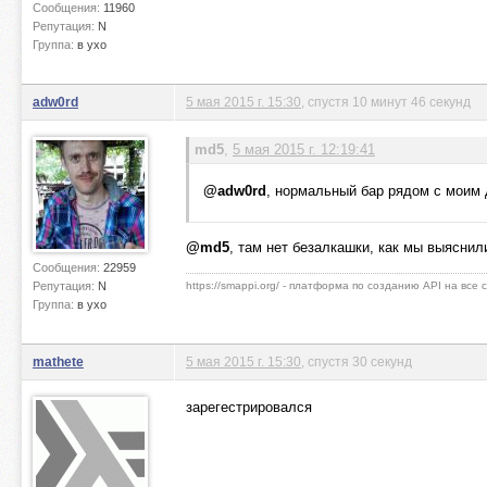
Сообщения:
11960
Репутация:
N
Группа:
в ухо
adw0rd
5 мая 2015 г. 15:30
, спустя 10 минут 46 секунд
md5
,
5 мая 2015 г. 12:19:41
@adw0rd
, нормальный бар рядом с моим 
@md5
, там нет безалкашки, как мы выяснил
Сообщения:
22959
Репутация:
N
https://smappi.org/ - платформа по созданию API на все
Группа:
в ухо
mathete
5 мая 2015 г. 15:30
, спустя 30 секунд
зарегестрировался