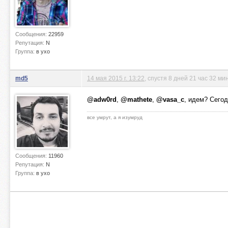
Сообщения:
22959
Репутация:
N
Группа:
в ухо
md5
14 мая 2015 г. 13:22
, спустя 8 дней 21 час 32 ми
@adw0rd
,
@mathete
,
@vasa_c
, идем? Сего
все умрут, а я изумруд
Сообщения:
11960
Репутация:
N
Группа:
в ухо