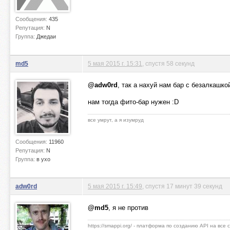
Сообщения:
435
Репутация:
N
Группа:
Джедаи
md5
5 мая 2015 г. 15:31
, спустя 58 секунд
@adw0rd
, так а нахуй нам бар с безалкашко
нам тогда фито-бар нужен :D
все умрут, а я изумруд
Сообщения:
11960
Репутация:
N
Группа:
в ухо
adw0rd
5 мая 2015 г. 15:49
, спустя 17 минут 39 секунд
@md5
, я не против
https://smappi.org/ - платформа по созданию API на все