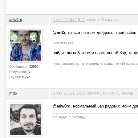
adw0rd
5 мая 2015 г. 15:17
, спустя 42 секунды
@md5
, ты там пешком дойдешь, твой район
Спустя 60 сек.
найди там поблизости нормальный бар, тогд
https://smappi.org/ - платформа по созданию API на все
Сообщения:
22959
Репутация:
N
Группа:
в ухо
md5
5 мая 2015 г. 15:19
, спустя 1 минуту 56 секунд
@adw0rd
, нормальный бар рядом с моим до
все умрут, а я изумруд