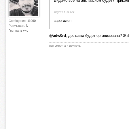
Видимо все на английском будет? Прикол
Спустя 105 сек.
зарегался
Сообщения:
11960
Репутация:
N
Группа:
в ухо
@adw0rd
, доставка будет организована? ЖВ
все умрут, а я изумруд