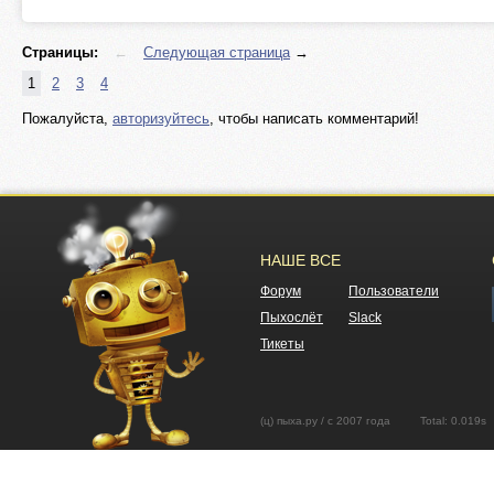
Страницы:
←
Следующая страница
→
1
2
3
4
Пожалуйста,
авторизуйтесь
, чтобы написать комментарий!
НАШЕ ВСЕ
Форум
Пользователи
Пыхослёт
Slack
Тикеты
(ц) пыха.ру / с 2007 года Total: 0.01