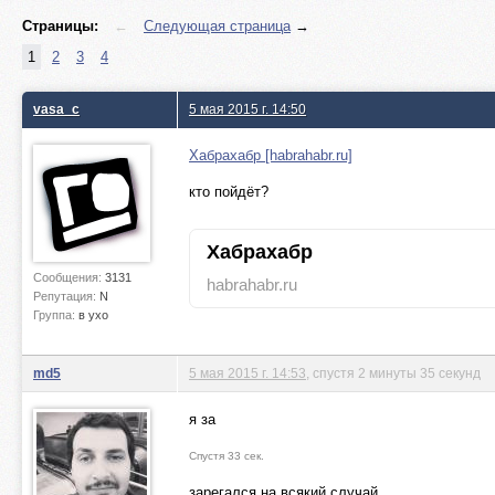
Страницы:
←
Следующая страница
→
1
2
3
4
vasa_c
5 мая 2015 г. 14:50
Хабрахабр [habrahabr.ru]
кто пойдёт?
Хабрахабр
Сообщения:
3131
habrahabr.ru
Репутация:
N
Группа:
в ухо
md5
5 мая 2015 г. 14:53
, спустя 2 минуты 35 секунд
я за
Спустя 33 сек.
зарегался на всякий случай