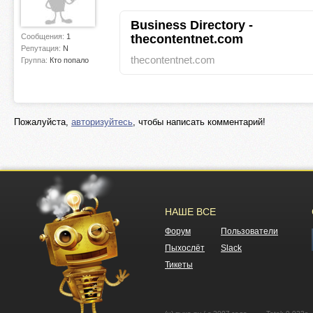
Business Directory -
Сообщения:
1
thecontentnet.com
Репутация:
N
thecontentnet.com
Группа:
Кто попало
Пожалуйста,
авторизуйтесь
, чтобы написать комментарий!
НАШЕ ВСЕ
Форум
Пользователи
Пыхослёт
Slack
Тикеты