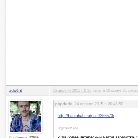
adw0rd
25 апреля 2015 г. 0:16
, спустя 10 минут 31 секун
phpdude
,
24 апреля 2015 г. 20:46:50
http://habrahabr.ru/post/256573/
Спустя 32 сек.
куда более интересный метод заработка. у
Сообщения:
22959