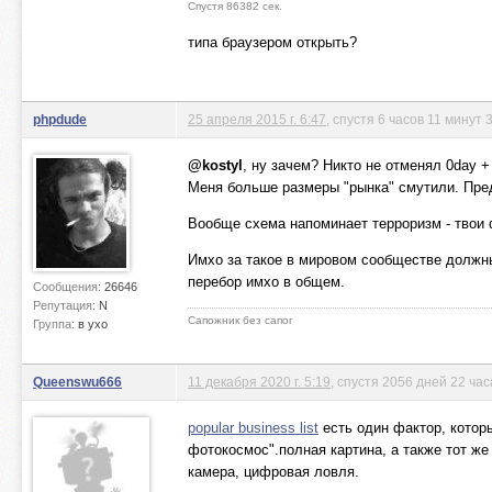
Спустя 86382 сек.
типа браузером открыть?
phpdude
25 апреля 2015 г. 6:47
, спустя 6 часов 11 минут 
@kostyl
, ну зачем? Никто не отменял 0day +
Меня больше размеры "рынка" смутили. Пред
Вообще схема напоминает терроризм - твои 
Имхо за такое в мировом сообществе должны
перебор имхо в общем.
Сообщения:
26646
Репутация:
N
Сапожник без сапог
Группа:
в ухо
Queenswu666
11 декабря 2020 г. 5:19
, спустя 2056 дней 22 ча
popular business list
есть один фактор, которы
фотокосмос".полная картина, а также тот ж
камера, цифровая ловля.