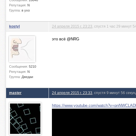
Сообщения:
26646
Репутация:
N
Группа:
в ухо
kostyl
24 апреля 2015 г. 23:23
, спустя 1 час 29 минут 
это всё @NRG
Сообщения:
5210
Репутация:
N
Группа:
Джедаи
master
24 апреля 2015 г. 23:33
, спустя 9 минут 56 секун
https://www.youtube.com/watch?v=pnNWCLA