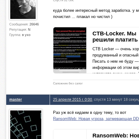
Спустя 32 сек.
куда более интересный метод заработка. у м
почистил ... плакал но чистил )
Сообщения:
26646
Репутация:
N
CTB-Locker. Мы
Группа:
в ухо
решили платить
CTB Locker — очень хо
продуманный и опасный
Писать о нем не буду —
информации об этом ви
интернете очень много. 
последние 3 месяц
Сапожник без сапог
habrahabr.ru
master
25 апреля 2015 г. 0:00
, спустя 13 минут 18 секун
Раз уж всё кидаем в одну тему, то вот
RansomWeb: Новая угроза, затмевающая DDoS
RansomWeb: Но