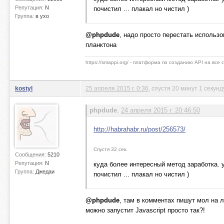
Репутация:
N
почистил ... плакал но чистил )
Группа:
в ухо
@phpdude
, надо просто перестать использ
планктона
https://smappi.org/ - платформа по созданию API на все
kostyl
25 апреля 2015 г. 0:36
, спустя 20 минут 1 секунд
phpdude
,
24 апреля 2015 г. 20:46:50
http://habrahabr.ru/post/256573/
Спустя 32 сек.
Сообщения:
5210
Репутация:
N
куда более интересный метод заработка. у
Группа:
Джедаи
почистил ... плакал но чистил )
@phpdude
, там в комментах пишут мол на л
можно запустит Javascript просто так?!