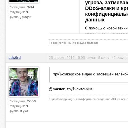
угроза, затмев
Сообщения:
3244
DDoS-атаки и кр
Репутация:
N
конфиденциаль
Группа:
Джедаи
данных
С помощью новой техни
злоумышленники взлам
web-сайты, шифруют ба
не всё полезно, что в swap полезло
данных и требуют выкуп
расшифрование.
securitylab.ru
adw0rd
25 апреля 2015 г. 0:05
, спустя 5 минут 42 секун
труЪ-хакерское видео с зловещей зелёно
@master
, труЪ-питончик
https://smappi.org/ - платформа по созданию API на все
Сообщения:
22959
Репутация:
N
Группа:
в ухо