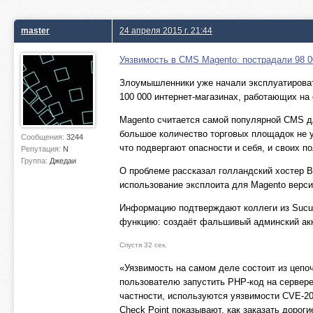
master
24 апреля 2015 г. 21:44
Уязвимость в CMS Magento: пострадали 98 00
Злоумышленники уже начали эксплуатироват
100 000 интернет-магазинах, работающих на
Magento считается самой популярной CMS дл
большое количество торговых площадок не ус
Сообщения:
3244
что подвергают опасности и себя, и своих п
Репутация:
N
Группа:
Джедаи
О проблеме рассказал голландский хостер B
использование эксплоита для Magento версий
Информацию подтверждают коллеги из Sucuri
функцию: создаёт фальшивый админский акк
Спустя 32 сек.
«Уязвимость на самом деле состоит из цепо
пользователю запустить PHP-код на сервере»
частности, используются уязвимости CVE-2
Check Point показывают, как заказать дорог