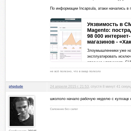
По информации Incapsula, атаки начались в п
Уязвимость в C
Magento: постр
98 000 интернет-
магазинов - «Ха
Злоумышленники уже н
эксплуатировать исклю
опасную уязвимость S
5344, которая присутств
не всё полезно, что в swap полезло
почти в 100 000 интерне
магазинах, работа
xakep.ru
phpdude
24 апреля 2015 г. 21:53
, спустя 8 минут 41 секун
школоло начало рабочую неделю с кулхацк 
Сапожник без сапог