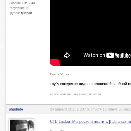
Сообщения:
3244
Репутация:
N
Группа:
Джедаи
Спустя 51 сек.
труЪ-хакерское видео с зловещей зелёной 
не всё полезно, что в swap полезло
phpdude
24 апреля 2015 г. 23:46
, спустя 13 минут 30 сек
CTB-Locker. Мы решили платить [habrahabr.ru