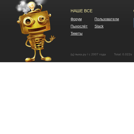
НАШЕ ВСЕ
Форум
Пользователи
Пыхослёт
Slack
Тикеты
(ц) пыха.ру / с 2007 года Total: 0.02