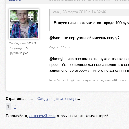
Ivan.
,
28 марта 2015 г. 14:32:46
Выпуск киви карточки стоит вроде 100 руб
@Ivan.
, не виртуальной имеешь ввиду?
Сообщения:
22959
Спустя 125 сек.
Репутация:
N
Группа:
в ухо
@kostyl
, типа анонимность, нужно только н
просят более полные данные заполнить о себ
заполнено, во втором я ничего не заполнял
https://smappi.org/ - платформа по созданию API на все
Страницы:
←
Следующая страница
→
1
2
Пожалуйста,
авторизуйтесь
, чтобы написать комментарий!