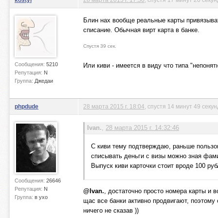
Блин нах вообще реальные карты привязыват
списание. Обычная вирт карта в банке.
Спустя 39 сек.
Сообщения:
5210
Или киви - имеется в виду что типа "непонят
Репутация:
N
Группа:
Джедаи
phpdude
28 марта 2015 г. 18:04
, спустя 14 минут 49 секун
Ivan.
,
28 марта 2015 г. 14:32:46
С киви тему подтверждаю, раньше пользов
списывать деньги с визы можно зная фами
Выпуск киви карточки стоит вроде 100 руб
Сообщения:
26646
Репутация:
N
@Ivan.
, достаточно просто номера карты и 
Группа:
в ухо
щас все банки активно продвигают, поэтому
ничего не сказав ))