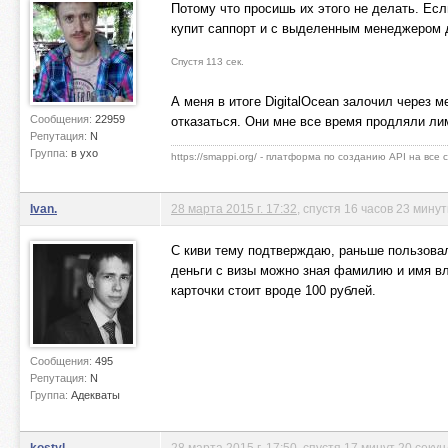
Потому что просишь их этого не делать. Ес
купит саппорт и с выделенным менеджером д
Спустя 113 сек.
А меня в итоге DigitalOcean залочил через м
Сообщения:
22959
отказаться. Они мне все время продляли ли
Репутация:
N
Группа:
в ухо
https://smappi.org/ - платформа по созданию API на все
Ivan.
28 марта 2015 г. 17:32
, спустя 16 часов 23 мину
С киви тему подтверждаю, раньше пользовалс
деньги с визы можно зная фамилию и имя вл
карточки стоит вроде 100 рублей.
Сообщения:
495
Репутация:
N
Группа:
Адекваты
kostyl
28 марта 2015 г. 17:50
, спустя 17 минут 20 секун