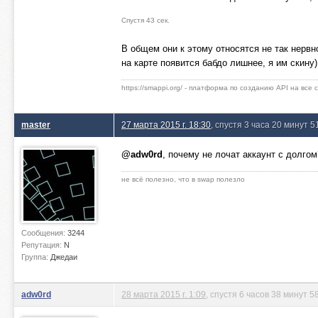
Спустя 43 сек.
В общем они к этому относятся не так нервно
на карте появится бабдо лишнее, я им скину)
https://smappi.org/ - платформа по созданию API на все
master
27 марта 2015 г. 18:30
, спустя 3 часа 20 минут 5
@adw0rd
, почему не лочат аккаунт с долгом
не всё полезно, что в swap полезло
Сообщения:
3244
Репутация:
N
Группа:
Джедаи
adw0rd
28 марта 2015 г. 1:09
, спустя 6 часов 38 минут 5