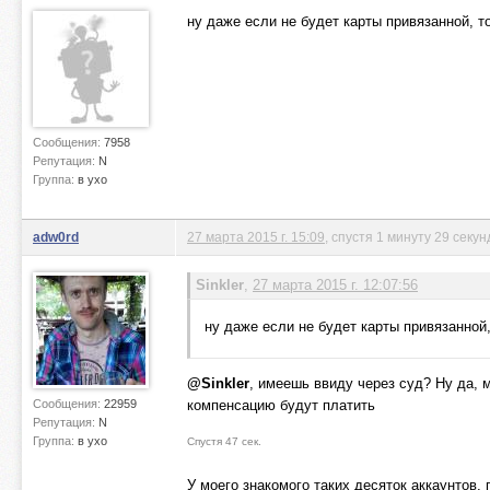
ну даже если не будет карты привязанной, т
Сообщения:
7958
Репутация:
N
Группа:
в ухо
adw0rd
27 марта 2015 г. 15:09
, спустя 1 минуту 29 секун
Sinkler
,
27 марта 2015 г. 12:07:56
ну даже если не будет карты привязанной,
@Sinkler
, имеешь ввиду через суд? Ну да, м
Сообщения:
22959
компенсацию будут платить
Репутация:
N
Группа:
в ухо
Спустя 47 сек.
У моего знакомого таких десяток аккаунтов, п