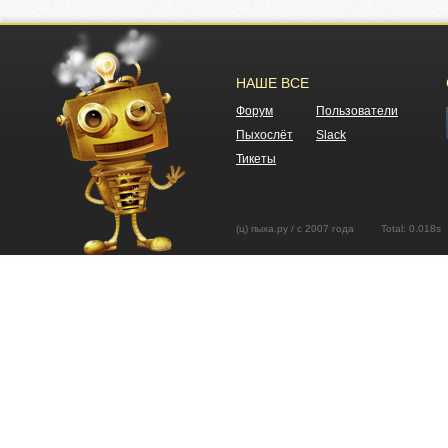
НАШЕ ВСЕ
Форум
Пользователи
Пыхослёт
Slack
Тикеты
(ц) пыха.ру / с 2007 года Total: 0.01