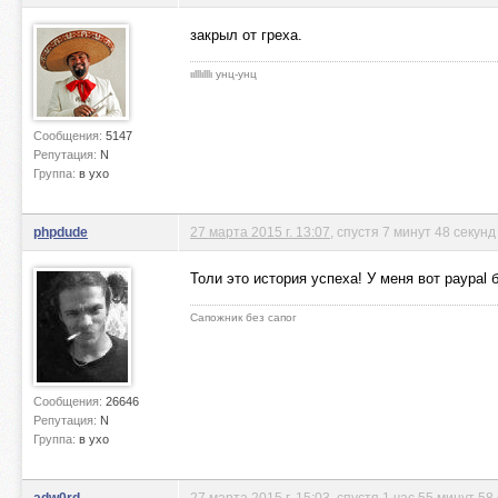
закрыл от греха.
ιιlllιlllι унц-унц
Сообщения:
5147
Репутация:
N
Группа:
в ухо
phpdude
27 марта 2015 г. 13:07
, спустя 7 минут 48 секунд
Толи это история успеха! У меня вот paypal 
Сапожник без сапог
Сообщения:
26646
Репутация:
N
Группа:
в ухо
adw0rd
27 марта 2015 г. 15:03
, спустя 1 час 55 минут 58