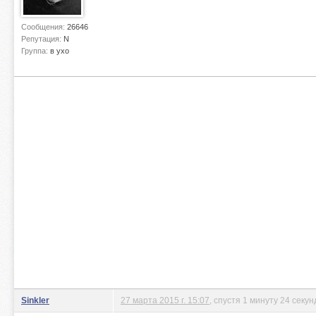
Сообщения:
26646
Репутация:
N
Группа:
в ухо
Sinkler
27 марта 2015 г. 15:07
, спустя 1 минуту 24 секу