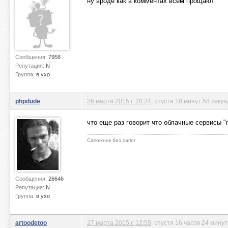
ну вроде как в комментах всем прощают
Сообщения:
7958
Репутация:
N
Группа:
в ухо
phpdude
26 марта 2015 г. 20:34
, спустя 18 минут 58 секун
что еще раз говорит что облачные сервисы 
Сапожник без сапог
Сообщения:
26646
Репутация:
N
Группа:
в ухо
artoodetoo
27 марта 2015 г. 12:59
, спустя 16 часов 24 мину