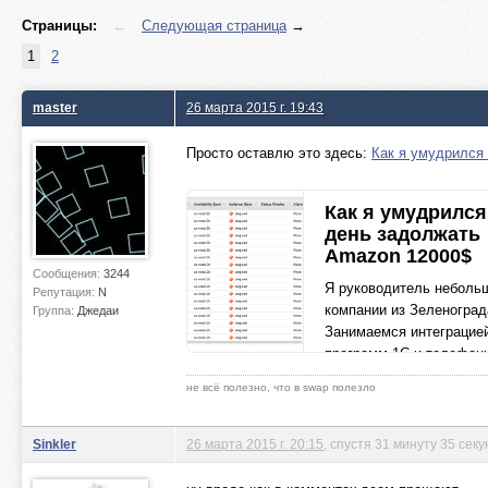
Страницы:
←
Следующая страница
→
1
2
master
26 марта 2015 г. 19:43
Просто оставлю это здесь:
Как я умудрился 
Как я умудрился
день задолжать
Amazon 12000$
Сообщения:
3244
Я руководитель небольш
Репутация:
N
компании из Зеленоград
Группа:
Джедаи
Занимаемся интеграцие
программ 1С и телефон
компании работает чуть
не всё полезно, что в swap полезло
20 человек и так п
geektimes.ru
Sinkler
26 марта 2015 г. 20:15
, спустя 31 минуту 35 секу