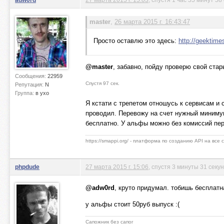
master
,
26 марта 2015 г. 16:43:47
Просто оставлю это здесь:
http://geektime
@master
, забавно, пойду проверю свой стар
Сообщения:
22959
Спустя 97 сек.
Репутация:
N
Группа:
в ухо
Я кстати с трепетом отношусь к сервисам и с
проводил. Перевожу на счет нужный минимум
бесплатно. У альфы можно без комиссий пер
https://smappi.org/ - платформа по созданию API на все
phpdude
27 марта 2015 г. 15:06
, спустя 3 минуты 31 секу
@adw0rd
, круто придумал. тобишь бесплатна
у альфы стоит 50руб выпуск :(
Сапожник без сапог