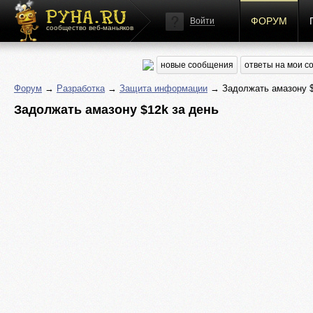
ФОРУМ
Войти
сообщество веб-маньяков
новые сообщения
ответы на мои 
Форум
→
Разработка
→
Защита информации
→ Задолжать амазону $
Задолжать амазону $12k за день