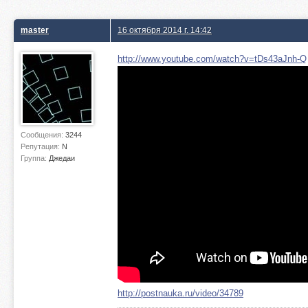
master
16 октября 2014 г. 14:42
http://www.youtube.com/watch?v=tDs43aJnh-Q
Сообщения:
3244
Репутация:
N
Группа:
Джедаи
http://postnauka.ru/video/34789