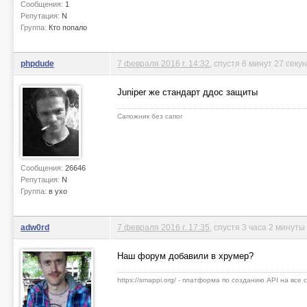
Сообщения:
1
Репутация:
N
Группа:
Кто попало
phpdude
7 февраля 2016 г. 14:32
, спустя 6 минут 27 секу
Juniper же стандарт ддос защиты
Сапожник без сапог
Сообщения:
26646
Репутация:
N
Группа:
в ухо
adw0rd
7 февраля 2016 г. 17:35
, спустя 3 часа 2 минуты
Наш форум добавили в хрумер?
https://smappi.org/ - платформа по созданию API на все