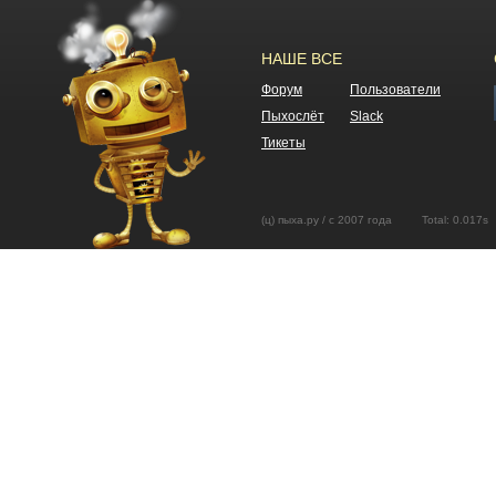
НАШЕ ВСЕ
Форум
Пользователи
Пыхослёт
Slack
Тикеты
(ц) пыха.ру / с 2007 года Total: 0.01