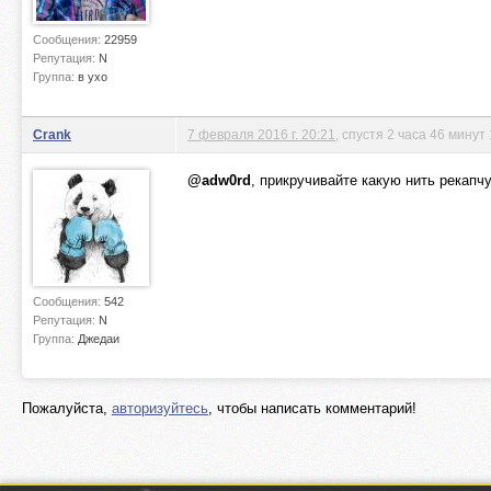
Сообщения:
22959
Репутация:
N
Группа:
в ухо
Crank
7 февраля 2016 г. 20:21
, спустя 2 часа 46 минут
@adw0rd
, прикручивайте какую нить рекапч
Сообщения:
542
Репутация:
N
Группа:
Джедаи
Пожалуйста,
авторизуйтесь
, чтобы написать комментарий!