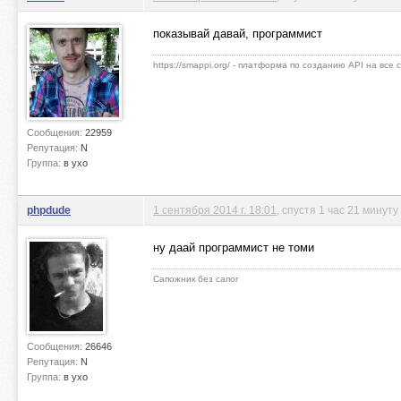
показывай давай, программист
https://smappi.org/ - платформа по созданию API на все
Сообщения:
22959
Репутация:
N
Группа:
в ухо
phpdude
1 сентября 2014 г. 18:01
, спустя 1 час 21 минуту
ну даай программист не томи
Сапожник без сапог
Сообщения:
26646
Репутация:
N
Группа:
в ухо