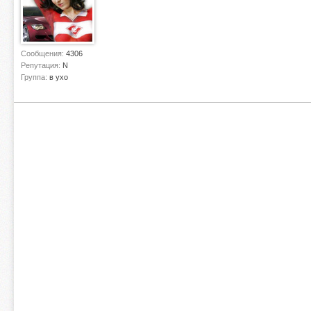
            return(false);
        });
Сообщения:
4306
        // choose files
Репутация:
N
        button.change(function()
Группа:
в ухо
            ul.find('li.add > i'
            button.attr('disable
            $(button[0].files).e
                var file = this;
                if (!validateExt
                    $.growl.erro
                }
                else if (!valida
                    $.growl.erro
                }
                else {
                    var li = $('
                    li.insertBef
                    items++;