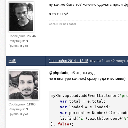
ну как же быть то? конечно сделать пркси фу
а то ты нуб
Сапожник без сапог
Сообщения:
26646
Репутация:
N
Группа:
в ухо
md5
1 сентября 2014 г. 13:15
, спустя 1 час 42 минут
@phpdude
, ебать, ты дуд
че я внатуре как лох) сразу туда и вставил)
myXhr.upload.addEventListener(
'pr
var
 total = e.total;

Сообщения:
11960
var
 loaded = e.loaded;

Репутация:
N
var
 percent = Number(((e.load
Группа:
в ухо
    li.find(
'i'
).width(percent+
'%
}, 
false
);