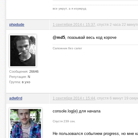
все умрут, а я изумруд
phpdude
1 сентября 2014 г. 15:37
, спустя 2 часа 22 мину
@md5
, поазывай весь код короче
Сапожник без сапог
Сообщения:
26646
Репутация:
N
Группа:
в ухо
adw0rd
1 сентября 2014 г. 15:44
, спустя 6 минут 19 секу
console.log(e) для начала
Спустя 239 сек.
Не пользовался событием progress, но мне к