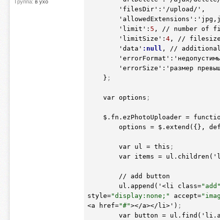
Группа:
в ухо
        'filesDir':'/upload/',

        'allowedExtensions':'jpg,jpeg,png,gif,bmp',

        'limit':
5
, // number of fi
        'limitSize':
4
, // filesize
        'data'
:null
, // additional
        'errorFormat':'недопустимый формат',

        'errorSize':'размер превышает'

    }
;
    var options
;
    $.fn.ezPhotoUploader = functi
        options = $.extend
(
{}, de
        var ul = this
;
        var items = ul.children
(
'
        // add button

        ul.append
(
'<li class=
"add
style=
"display:none;"
 accept=
"ima
<a href=
"#"
></a></li>')
;
        var button = ul.find
(
'li.