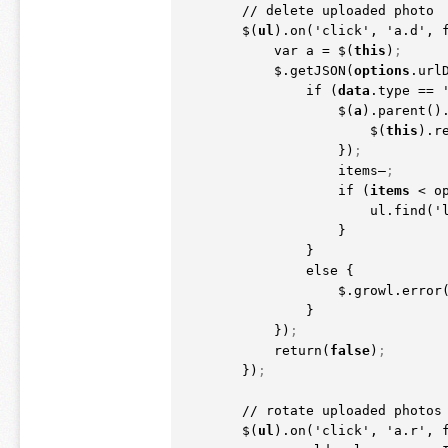
        // delete uploaded photo

        $
(
ul
)
.on
(
'click', 'a.d', 
            var a = $
(
this
)
;
            $.getJSON
(
options
.url
                if 
(
data
.type == 
                    $
(
a
)
.parent
(
)
                        $
(
this
)
.r
                    })
;
                    items–
;
                    if 
(
items
 < o
                        ul.find
(
'
                    }

                }

                else {

                    $.growl.error
                }

            })
;
            return
(
false
)
;
        })
;
        // rotate uploaded photos

        $
(
ul
)
.on
(
'click', 'a.r', 