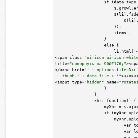
                    if 
(
data
.type
                        $.g
                        $
(
li
)
.fad
                            $
(
li
)
                        })
;
                        items–
;
                    }

                    else {

                        li.html
(
'
<span class=
"ui-icon ui-icon-whit
title=
"повернуть на 90&#176;"
><sp
</a><a href=
"' + options.filesDir
+ 'thumb-' + data.file + '"
></a><
<input type=
"hidden"
 name=
"rotate
                    }

                },

                xhr: function
(
)
 {

                    myXh
                    if 
(
myXhr
.upl
                 
              
             
             