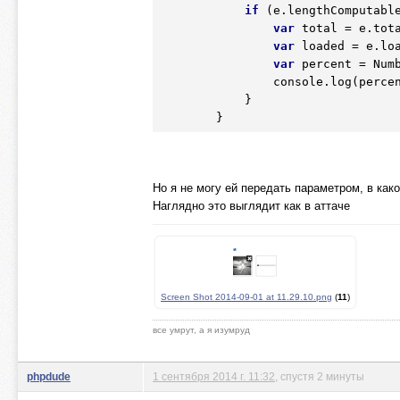
if
 (e.lengthComputable
var
 total = e.tota
var
 loaded = e.loa
var
 percent = Num
                console.log(percent);

            }

        }
Но я не могу ей передать параметром, в как
Наглядно это выглядит как в аттаче
Screen Shot 2014-09-01 at 11.29.10.png
(
11
)
все умрут, а я изумруд
phpdude
1 сентября 2014 г. 11:32
, спустя 2 минуты