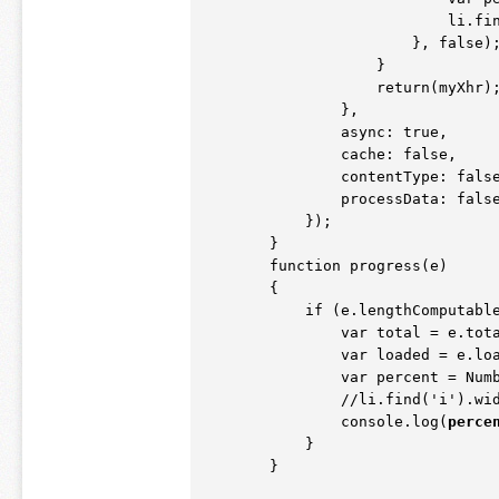
                            li.find('i').width(percent+'%');

                        }, false);

                    }

                    return(myXhr);

                },

                async: true,

                cache: false,

                contentType: false,

                processData: false

            });

        }

        function progress(e)

        {

            if (e.lengthComputable) {

                var total = e.total;

                var loaded = e.loaded;

                var percen
                //li.find
(
'i')
.wi
                console.log
(
perce
            }

        }
