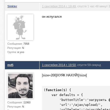
Sinkler
1 сентября 2014 г. 19:49
, спустя 1 час 48 минут
он испугался
Сообщения:
7958
Репутация:
N
Группа:
в ухо
md5
1 сентября 2014 г. 19:50
, спустя 59 секунд
[size=200]ХУЯК НАХУЙ![/size]
(
function
(
$)
 {

    var defaults = {

        'buttonTitle':'загрузить фотографию',

Сообщения:
11960
        'url':'/ajax/upload/',

Репутация:
N
        'urlDelete':'/ajax/delete/',
