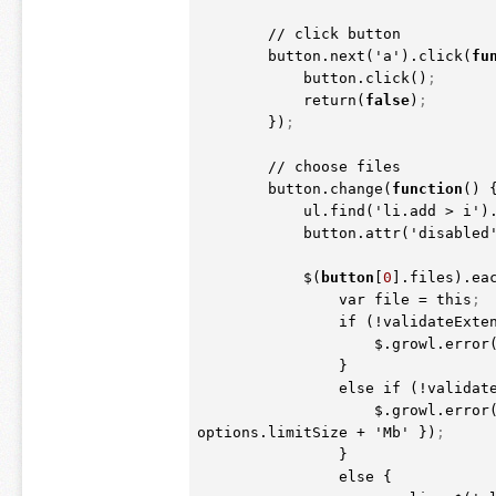
        // click button

        button.next
(
'a')
.click
(
fu
            button.click
(
)
;
            return
(
false
)
;
        })
;
        // choose files

        button.change
(
function
(
)
 {
            ul.find
(
'li.add > i')
            button.attr
(
'disabled
            $
(
button
[
0
].files)
.ea
                var file = this
;
                if 
(
!validateExte
                    $.growl.error
                }

                else if 
(
!validat
                    $.growl.error
options.limitSize + 'Mb' })
;
                }

                else {
