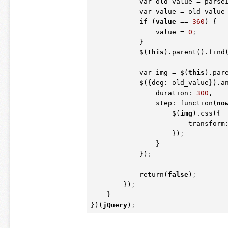
            var old_value = pars
            var value = old_valu
            if 
(
value
 == 
360
)
 {

                value = 
0
;
            }

            $
(
this
)
.parent
(
)
.find
            var img = $
(
this
)
.par
            $
(
{deg: old_value})
.a
                duration: 
300
,

                step: function
(
no
                    $
(
img
)
.css
(
{

                      
                    })
;
                }

            })
;
            return
(
false
)
;
        })
;
    }

})
(
jQuery
)
;