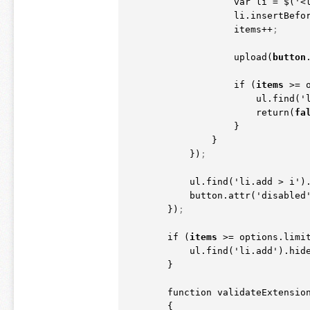
                    var li = $
(
'<
                    li.insertBef
                    items++
;
                    upload
(
button
                    if 
(
items
 >= 
                        ul.find
(
'
                        return
(
fa
                    }

                }

            })
;
            ul.find
(
'li.add > i')
            button.attr
(
'disabled
        })
;
        if 
(
items
 >= options.limi
            ul.find
(
'li.add')
.hid
        }

        function validateExtensio
        {
