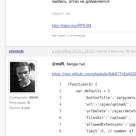
заебись, аттач не добавляется
Спустя 7 сек.
http://take.ms/RPE4M
все умрут, а я изумруд
phpdude
1 сентября 2014 г. 19:53
, спустя 2 минуты 58 се
@md5
, балда ты)
https://gist.github.com/phpdude/8db877d1b442
(function($) {
    var defaults = {
Сообщения:
26646
        'buttonTitle':'загрузить
Репутация:
N
        'url':'/ajax/upload/',
Группа:
в ухо
        'urlDelete':'/ajax/delet
        'filesDir':'/upload/',
        'allowedExtensions':'jpg
        'limit':5, // number of 