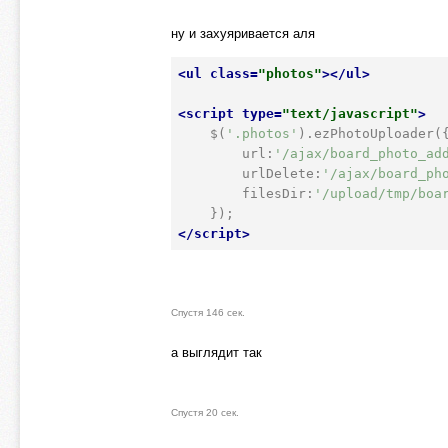
ну и захуяривается аля
<
ul
class
=
"photos"
>
</
ul
>
<
script
type
=
"text/javascript"
>
    $(
'.photos'
).ezPhotoUploader({
        url:
'/ajax/board_photo_ad
        urlDelete:
'/ajax/board_ph
        filesDir:
'/upload/tmp/boa
</
script
>
Спустя 146 сек.
а выглядит так
Спустя 20 сек.