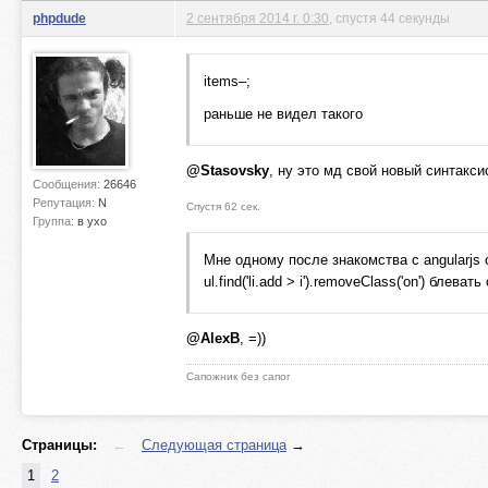
phpdude
2 сентября 2014 г. 0:30
, спустя 44 секунды
                    upload(butto
items–;
                    if (items >=
                        ul.find(
раньше не видел такого
                        return(f
                    }
@Stasovsky
, ну это мд свой новый синтакси
                }
Сообщения:
26646
Репутация:
N
            });
Спустя 62 сек.
Группа:
в ухо
            ul.find('li.add > i'
Мне одному после знакомства с angularjs 
            button.attr('disable
ul.find('li.add > i').removeClass('on') блеват
        });
@AlexB
, =))
        if (items >= options.lim
            ul.find('li.add').hi
Сапожник без сапог
        }
Страницы:
←
Следующая страница
        function validateExtensi
→
        {
1
2