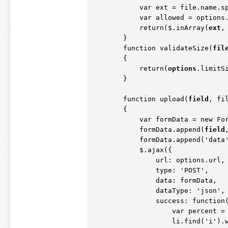
            var ext = file.name.
            var allowed = o
            return
(
$.inArray
(
ext
,
        }

        function validateSize
(
fil
        {

            return
(
options
.limitS
        }

        function upload
(
field
, fi
        {

            var formData = new 
            formData.append
(
field
            formData.append
(
'data
            $.ajax
(
{

                url: options.url,

                type: 'POST',

                data: formData,

                dataType: 'json',

                success: function
                    var percent =
                    li.find
(
'i')
.