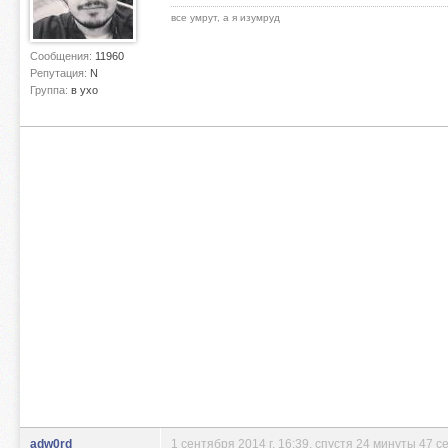
все умрут, а я изумруд
Сообщения:
11960
Репутация:
N
Группа:
в ухо
adw0rd
1 сентября 2014 г. 16:39
, спустя 24 минуты 47 с