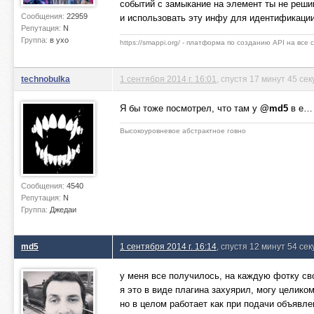
событий с замыкание на элемент ты не решиш
Сообщения:
22959
и использовать эту инфу для идентификации.
Репутация:
N
Группа:
в ухо
https://smappi.org/ - платформа по созданию API на все
technobulka
1 сентября 2014 г. 16:01
, спустя 17 минут 45 сек
Я бы тоже посмотрел, что там у
@md5
в e…
Высокоуровневое абстрактное говно
Сообщения:
4540
Репутация:
N
Группа:
Джедаи
md5
1 сентября 2014 г. 16:14
, спустя 12 минут 54 се
у меня все получилось, на каждую фотку сво
я это в виде плагина захуярил, могу целико
но в целом работает как при подачи объявле