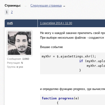
Страницы:
←
Следующая страница
→
1
2
md5
1 сентября 2014 г. 11:30
Не могу к каждой закачке прилепить свой пр
При выборе нескольких файлов - создаются l
Вешаю событие
myXhr = 
$.
ajaxSettings.xhr();

Сообщения:
11960
if
 (myXhr.uplo
Репутация:
N
                 
Группа:
в ухо
                    }
и определяю функцию progress, где вычисляе
function
progress
(e)
        {