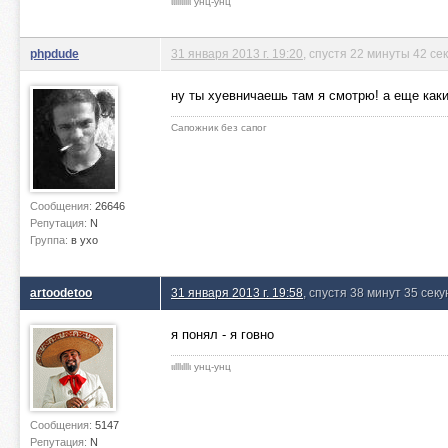
ιιlllιlllι унц-унц
phpdude
31 января 2013 г. 19:20
, спустя 22 минуты 42 се
ну ты хуевничаешь там я смотрю! а еще каки
Сапожник без сапог
Сообщения:
26646
Репутация:
N
Группа:
в ухо
artoodetoo
31 января 2013 г. 19:58
, спустя 38 минут 35 секу
я понял - я говно
ιιlllιlllι унц-унц
Сообщения:
5147
Репутация:
N