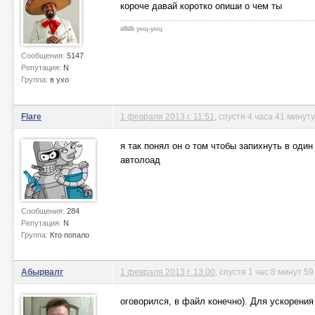
короче давай коротко опиши о чем ты
ιιlllιlllι унц-унц
Сообщения:
5147
Репутация:
N
Группа:
в ухо
Flare
1 февраля 2013 г. 11:51
, спустя 4 часа 41 минут
я так понял он о том чтобы запихнуть в оди
автолоад
Сообщения:
284
Репутация:
N
Группа:
Кто попало
Абырвалг
1 февраля 2013 г. 13:00
, спустя 1 час 8 минут 59
оговорился, в файл конечно). Для ускорения