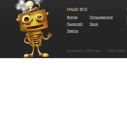
НАШЕ ВСЕ
Форум
Пользователи
Пыхослёт
Slack
Тикеты
(ц) пыха.ру / с 2007 года Total: 0.02