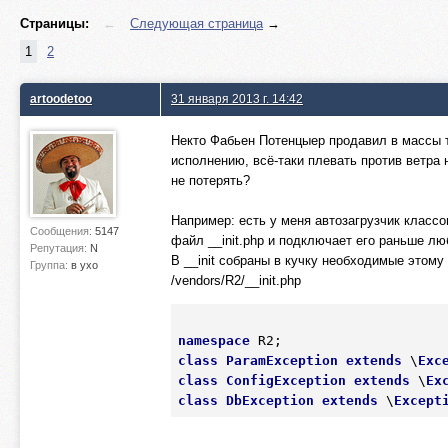
Страницы:
←
Следующая страница
→
1
2
artoodetoo
31 января 2013 г. 14:42
Некто Фабьен Потенцыер продавил в массы 
исполнению, всё-таки плевать против ветра 
не потерять?
Например: есть у меня автозагрузчик классо
Сообщения:
5147
файл __init.php и подключает его раньше люб
Репутация:
N
В __init собраны в кучку необходимые этому
Группа:
в ухо
/vendors/R2/__init.php
namespace
class
ParamException
extends
 \
Exc
class
ConfigException
extends
 \
Ex
class
DbException
extends
 \
Except