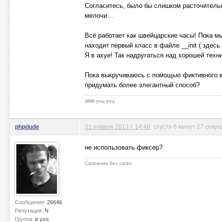
Согласитесь, было бы слишком расточитель
мелочи…
Всё работает как швейцарские часы! Пока м
находит первый класс в файле __init ( здесь
Я в ахуе! Так надругаться над хорошей техн
Пока выкручиваюсь с помощью фиктивного кла
придумать более элегантный способ?
ιιlllιlllι унц-унц
phpdude
31 января 2013 г. 14:48
, спустя 6 минут 27 секун
не использовать фиксер?
Сапожник без сапог
Сообщения:
26646
Репутация:
N
Группа:
в ухо