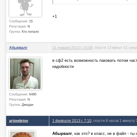
+1
Сообщения:
15
Репутация:
N
Группа:
Кто попало
Абырвалг
31 января 2013 г. 23:08
, спустя 13 минут 51 секу
в сф2 есть возможность паковать потом час
надобности
Сообщения:
6480
Репутация:
N
Группа:
Джедаи
artoodetoo
1 февраля 2013 г. 7:10
, спустя 8 часов 1 минуту
Абырвалг
, как это? в класс, не в файл - ты