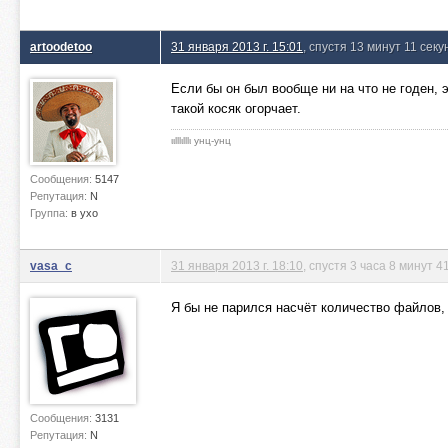
artoodetoo
31 января 2013 г. 15:01
, спустя 13 минут 11 секу
Если бы он был вообще ни на что не годен, э
такой косяк огорчает.
ιιlllιlllι унц-унц
Сообщения:
5147
Репутация:
N
Группа:
в ухо
vasa_c
31 января 2013 г. 18:10
, спустя 3 часа 8 минут 4
Я бы не парился насчёт количество файлов,
Сообщения:
3131
Репутация:
N