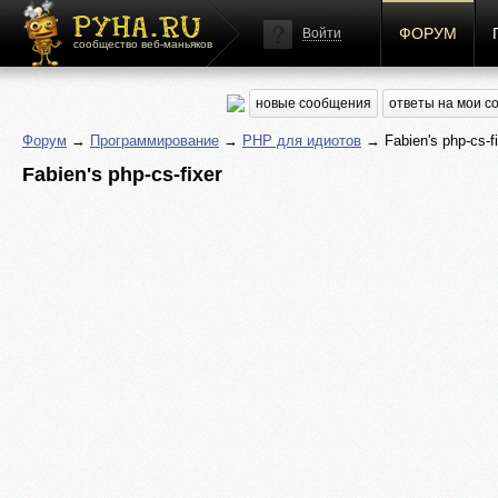
ФОРУМ
Войти
сообщество веб-маньяков
новые сообщения
ответы на мои 
Форум
→
Программирование
→
PHP для идиотов
→ Fabien's php-cs-fi
Fabien's php-cs-fixer