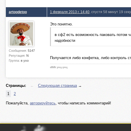
artoodetoo
1 февраля 2013 г. 14:40
, спустя 58 минут 19 сек
Это понятно.
в сф2 есть возможность паковать потом ч
надобности
Сообщения:
5147
Репутация:
N
Получается либо конфетка, либо контроль ст
Группа:
в ухо
ιιlllιlllι унц-унц
Страницы:
←
Следующая страница
→
1
2
Пожалуйста,
авторизуйтесь
, чтобы написать комментарий!