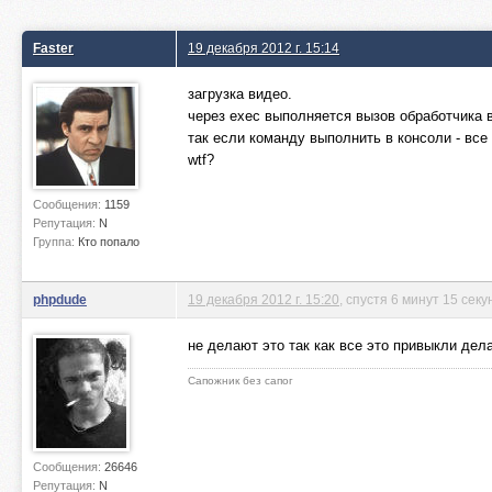
Faster
19 декабря 2012 г. 15:14
загрузка видео.
через exec выполняется вызов обработчика 
так если команду выполнить в консоли - все
wtf?
Сообщения:
1159
Репутация:
N
Группа:
Кто попало
phpdude
19 декабря 2012 г. 15:20
, спустя 6 минут 15 секу
не делают это так как все это привыкли дел
Сапожник без сапог
Сообщения:
26646
Репутация:
N