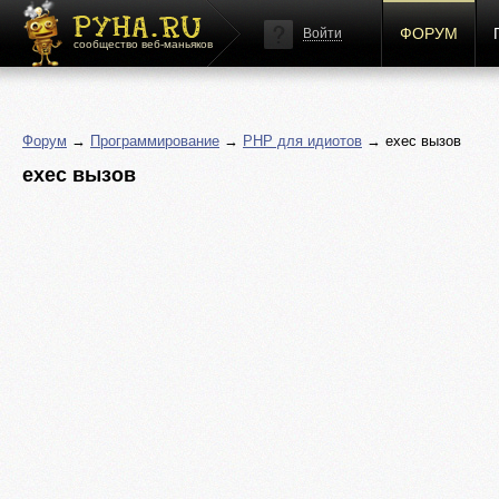
ФОРУМ
Войти
сообщество веб-маньяков
Форум
→
Программирование
→
PHP для идиотов
→ exec вызов
exec вызов