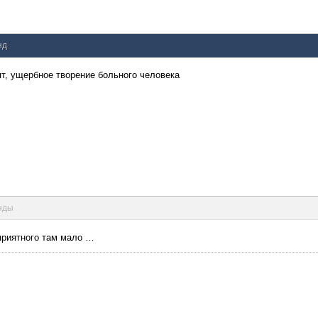
нд
пт, ущербное творение больного человека
унды
, приятного там мало …