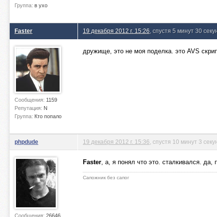
Группа:
в ухо
Faster
19 декабря 2012 г. 15:26
, спустя 5 минут 30 секу
дружище, это не моя поделка. это AVS скри
Сообщения:
1159
Репутация:
N
Группа:
Кто попало
phpdude
19 декабря 2012 г. 15:36
, спустя 10 минут 3 сек
Faster
, а, я понял что это. сталкивался. да
Сапожник без сапог
Сообщения:
26646