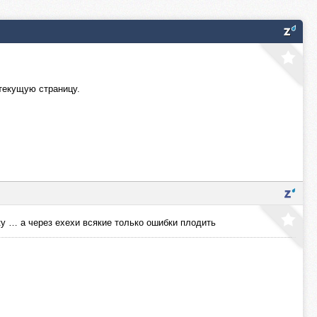
 текущую страницу.
ку … а через ехехи всякие только ошибки плодить