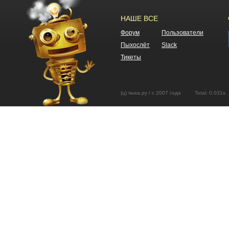
НАШЕ ВСЕ
Форум
Пользователи
Пыхослёт
Slack
Тикеты
(ц) пыха.ру / с 2007 года Total: 0.03