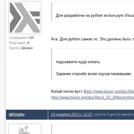
Для разработки на python использую Visual
Сообщения:
435
Ага. Для python самое то. Это должно быть т
Репутация:
N
Группа:
Джедаи
подскажите куда копать.
Заранее спасибо всем поучаствовавшим.
Копай питон-буст (
http://www.boost.org/doc/lib
http://www.boost.org/doc/libs/1_52_0/libs/pytho
bRUtality
24 декабря 2012 г. 12:27
, спустя 3 дня 54 минут