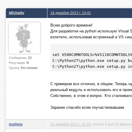
bRUtality
18 декабря 2012 г. 10:41
Всем доброго времени!
Для разработки на python использую Visual
взлетело, использовав встроенный в VS си
set VS90COMNTOOLS=%VS110COMNTOOLS%
Сообщения:
23
C:\Python27\python
.exe
 setup
.py
 bu
Репутация:
N
C:\Python27\python
.exe
 setup
.py
Группа:
Кто попало
С примером все отлично, в общем. Теперь нуж
реальный модуль и использовать его в проек
Собственно, в этом и вопрос. Кто сталкивалс
Заранее спасибо всем поучаствовавшим.
mathete
21 декабря 2012 г. 11:33
, спустя 3 дня 52 минут