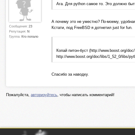
Ага. Для python самое то. Это должно быт
А почему это не уместно? По-моему, удобн
Сообщения:
23
Кстати, под FreeBSD я дотнетил just for fun.
Репутация:
N
Группа:
Кто попало
Копай питон-буст (http://www.boost.org/doc
http://www.boost.org/doc/libs/1_52_0/libs/py
Спасибо за наводку.
Пожалуйста,
авторизуйтесь
, чтобы написать комментарий!