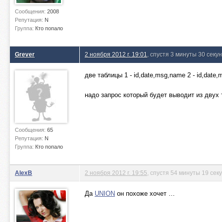
Сообщения:
2008
Репутация:
N
Группа:
Кто попало
Grever
2 ноября 2012 г. 19:01
, спустя 3 минуты 30 секу
две таблицы 1 - id,date,msg,name 2 - id,date
надо запрос который будет выводит из двух 
Сообщения:
65
Репутация:
N
Группа:
Кто попало
AlexB
2 ноября 2012 г. 19:55
, спустя 54 минуты 19 сек
Да
UNION
он похоже хочет …