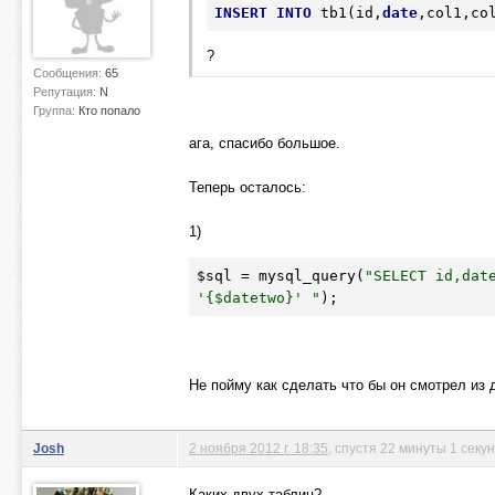
INSERT
INTO
 tb1(id,
date
,col1,co
?
Сообщения:
65
Репутация:
N
Группа:
Кто попало
ага, спасибо большое.
Теперь осталось:
1)
$sql
 = mysql_query(
"SELECT id,date
'{$datetwo}' "
);
Не пойму как сделать что бы он смотрел из 
Josh
2 ноября 2012 г. 18:35
, спустя 22 минуты 1 секу
Каких двух таблиц?