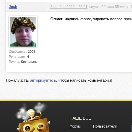
Josh
3 ноября 2012 г. 23:21
, спустя 22 часа 55 минут 
Grever
, научись формулировать вопрос преж
Сообщения:
2008
Репутация:
N
Группа:
Кто попало
Пожалуйста,
авторизуйтесь
, чтобы написать комментарий!
НАШЕ ВСЕ
Форум
Пользователи