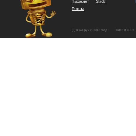
Пыхослёт
Slack
Тикеты
(ц) пыха.ру / с 2007 года Total: 0.03