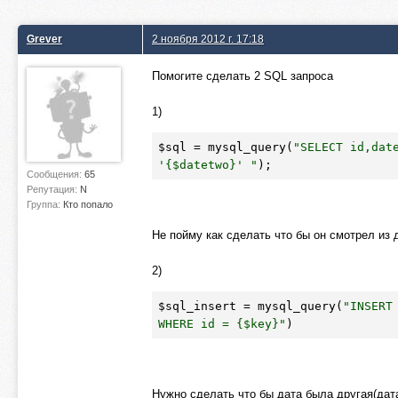
Grever
2 ноября 2012 г. 17:18
Помогите сделать 2 SQL запроса
1)
$sql
 = mysql_query(
"SELECT id,date
'{$datetwo}' "
);
Сообщения:
65
Репутация:
N
Группа:
Кто попало
Не пойму как сделать что бы он смотрел из 
2)
$sql_insert
 = mysql_query(
"INSERT
WHERE id = {$key}"
)
Нужно сделать что бы дата была другая(дата