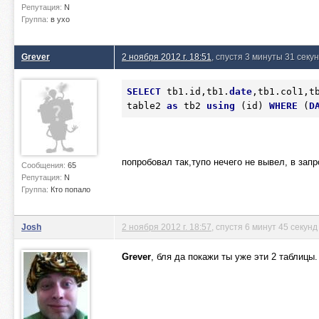
Репутация:
N
Группа:
в ухо
Grever
2 ноября 2012 г. 18:51
, спустя 3 минуты 31 секу
SELECT
 tb1.id,tb1.
date
,tb1.col1,t
table2 
as
 tb2 
using
 (id) 
WHERE
 (
D
попробовал так,тупо нечего не вывел, в запр
Сообщения:
65
Репутация:
N
Группа:
Кто попало
Josh
2 ноября 2012 г. 18:57
, спустя 6 минут 45 секунд
Grever
, бля да покажи ты уже эти 2 таблицы.