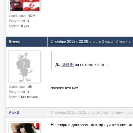
Сообщения:
4306
Репутация:
N
Группа:
в ухо
Grever
2 ноября 2012 г. 22:39
, спустя 2 часа 43 минуты
Да
UNION
он похоже хочет …
Сообщения:
65
похоже что нет
Репутация:
N
Группа:
Кто попало
AlexB
3 ноября 2012 г. 0:25
, спустя 1 час 46 минут 55 
Не спорь с доктором, доктор лучше знает, чт