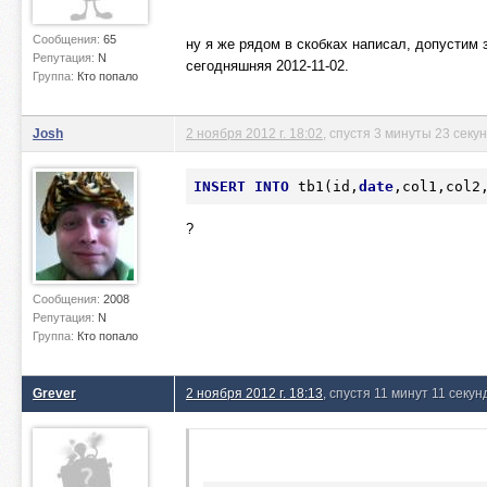
Сообщения:
65
ну я же рядом в скобках написал, допустим 
Репутация:
N
сегодняшняя 2012-11-02.
Группа:
Кто попало
Josh
2 ноября 2012 г. 18:02
, спустя 3 минуты 23 секу
INSERT
INTO
 tb1(id,
date
,col1,col2
?
Сообщения:
2008
Репутация:
N
Группа:
Кто попало
Grever
2 ноября 2012 г. 18:13
, спустя 11 минут 11 секун