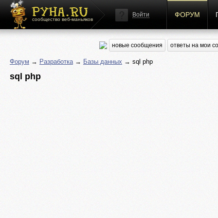
ФОРУМ
Войти
сообщество веб-маньяков
новые сообщения
ответы на мои 
Форум
→
Разработка
→
Базы данных
→ sql php
sql php