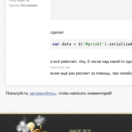
Репутация:
N
Группа:
Кто попало
сделал
var
 data = $(
'#griskl'
).serialize
и всё работает, ппц, 6 часов над какой-то о
Спустя 22 сек.
всем ещё раз респект за помощь, про seriali
Пожалуйста,
авторизуйтесь
, чтобы написать комментарий!
НАШЕ ВСЕ