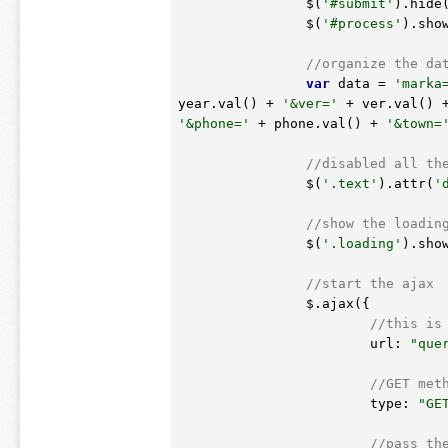
		$(
'#submit'
).hide(
		$(
'#process'
).show
//organize the da
var
 data = 
'marka
year.val() + 
'&ver='
 + ver.val() 
'&phone='
 + phone.val() + 
'&town=
//disabled all th
		$(
'.text'
).attr(
'
//show the loadin
		$(
'.loading'
).show
//start the ajax
		$.ajax({

//this is
			url: 
"que
//GET met
			type: 
"GE