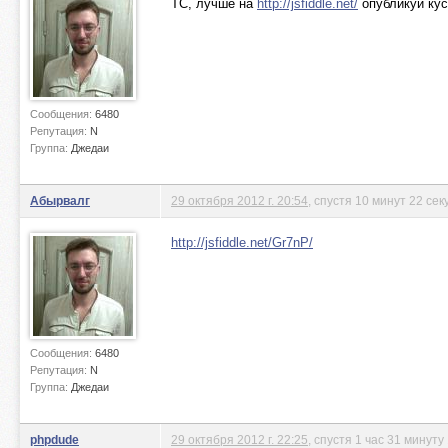
ТС, лучше на
http://jsfiddle.net/
опубликуй кус
Сообщения:
6480
Репутация:
N
Группа:
Джедаи
Абырвалг
29 октября 2012 г. 20:54
, спустя 10 минут 22 се
http://jsfiddle.net/Gr7nP/
Сообщения:
6480
Репутация:
N
Группа:
Джедаи
phpdude
29 октября 2012 г. 22:25
, спустя 1 час 31 минуту