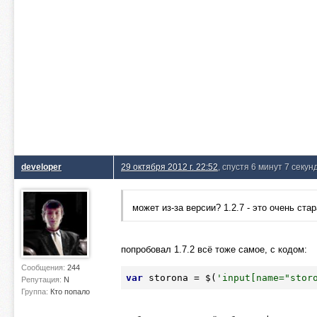
developer
29 октября 2012 г. 22:52
, спустя 6 минут 7 секун
может из-за версии? 1.2.7 - это очень ста
попробовал 1.7.2 всё тоже самое, с кодом:
Сообщения:
244
var
 storona = $(
'input[name="stor
Репутация:
N
Группа:
Кто попало