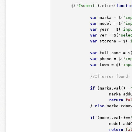
	$(
'#submit'
).click(
functi
var
 marka = $(
'in
var
 model = $(
'in
var
 year = $(
'inp
var
 ver = $(
'sele
var
 storona = $(
'
var
 full_name = $
var
 phone = $(
'in
var
 town = $(
'inp
//If error found,
if
 (marka.val()==
			marka.ad
return
fa
		} 
else
 marka.remo
if
 (model.val()==
			model.ad
return
fa