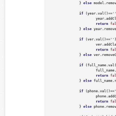
		} 
else
 model.remo
if
 (year.val()==
'
			year.add
return
fa
		} 
else
 year.remov
if
 (ver.val()==
''
)
			ver.addCl
return
fa
		} 
else
 ver.remove
if
 (full_name.val
			full_nam
return
fa
		} 
else
 full_name.
if
 (phone.val()==
			phone.ad
return
fa
		} 
else
 phone.remo