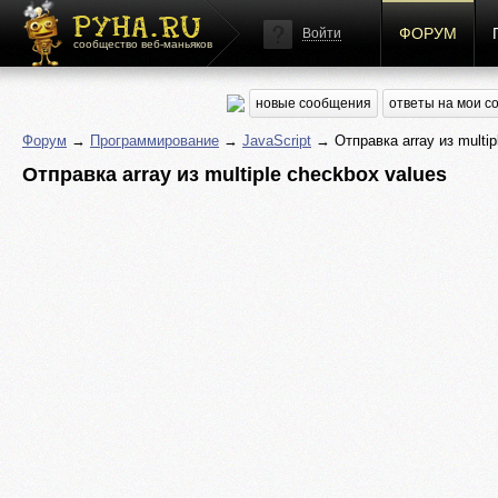
ФОРУМ
Войти
сообщество веб-маньяков
новые сообщения
ответы на мои 
Форум
→
Программирование
→
JavaScript
→ Отправка array из multip
Отправка array из multiple checkbox values