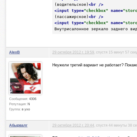
(водительское)
<
br
 />
<
input
type
=
"checkbox"
name
=
"stor
(пассажирское)
<
br
 />
<
input
type
=
"checkbox"
name
=
"stor
Внутрисалонное зеркало заднего ви
AlexB
29 октября 2012 г. 19:59
, спустя 15 минут 57 сек
Неужели третий вариант не работает? Покаж
Сообщения:
4306
Репутация:
N
Группа:
в ухо
Абырвалг
29 октября 2012 г. 20:44
, спустя 44 минуты 38 с