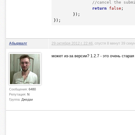
//cancel the subm
return
false
;

	});	

});	
Абырвалг
29 октября 2012 г. 22:46
, спустя 8 минут 39 секу
может из-за версии? 1.2.7 - это очень старая
Сообщения:
6480
Репутация:
N
Группа:
Джедаи