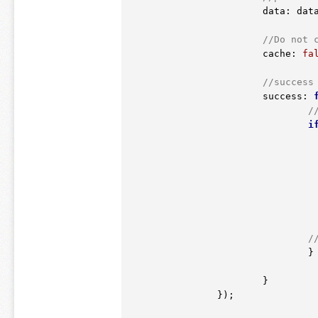
			data: data,		

//Do not 
			cache: 
fa
//success
			success: 
/
i
/
				}
			}		

		});
