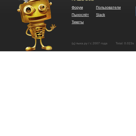
Форум
Пользователи
Пыхослёт
Slack
Тикеты
(ц) пыха.ру / с 2007 года Total: 0.02