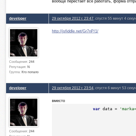
вообще перестает всё работать, форма отправ
developer
29 октября 2012 г. 23:47
, спустя 55 минут 4 сек
http://jsfiddle.net/Gr7nP/1/
Сообщения:
244
Репутация:
N
Группа:
Кто попало
developer
29 октября 2012 г. 23:54
, спустя 6 минут 53 сек
вместо
var
 data = 
'marka
Сообщения:
244