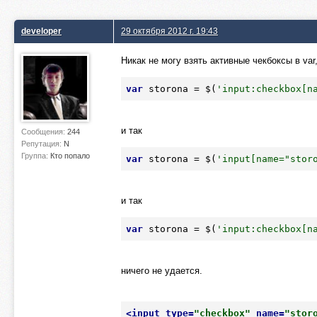
developer
29 октября 2012 г. 19:43
Никак не могу взять активные чекбоксы в var
var
 storona = $(
'input:checkbox[n
и так
Сообщения:
244
Репутация:
N
Группа:
Кто попало
var
 storona = $(
'input[name="stor
и так
var
 storona = $(
'input:checkbox[n
ничего не удается.
<
input
type
=
"checkbox"
name
=
"stor