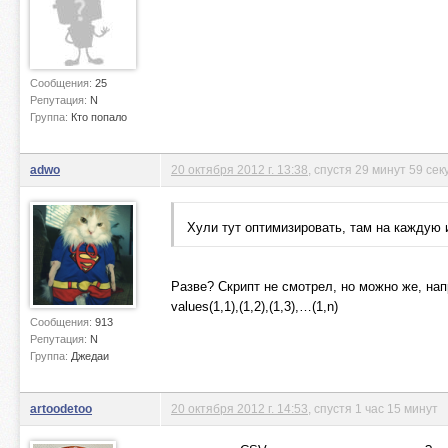
Сообщения:
25
Репутация:
N
Группа:
Кто попало
adwo
20 октября 2012 г. 13:38
, спустя 29 минут 59 сек
Хули тут оптимизировать, там на каждую 
Разве? Скрипт не смотрел, но можно же, наприм
values(1,1),(1,2),(1,3),…(1,n)
Сообщения:
913
Репутация:
N
Группа:
Джедаи
artoodetoo
20 октября 2012 г. 14:53
, спустя 1 час 15 минут