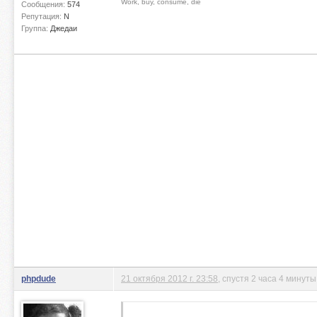
Work, buy, consume, die
Сообщения:
574
Репутация:
N
Группа:
Джедаи
phpdude
21 октября 2012 г. 23:58
, спустя 2 часа 4 минуты