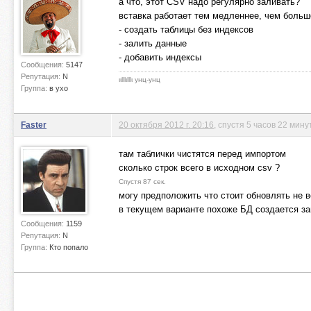
а что, этот CSV надо регулярно заливать?
вставка работает тем медленнее, чем больше
- создать таблицы без индексов
- залить данные
- добавить индексы
Сообщения:
5147
Репутация:
N
ιιlllιlllι унц-унц
Группа:
в ухо
Faster
20 октября 2012 г. 20:16
, спустя 5 часов 22 мину
там таблички чистятся перед импортом
сколько строк всего в исходном csv ?
Спустя 87 сек.
могу предположить что стоит обновлять не 
в текущем варианте похоже БД создается за
Сообщения:
1159
Репутация:
N
Группа:
Кто попало