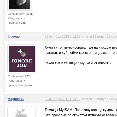
Сообщения:
26646
Репутация:
N
Группа:
в ухо
indeego
20 октября 2012 г. 12:18
, спустя 19 минут 22 се
Хули тут оптимизировать, там на каждую ите
пузатая, и хуй пойми как стоят индексы - то
Какой тип у таблицы? MyISAM or InnoDB?
Сообщения:
125
Репутация:
N
Группа:
Кто попало
Magnum79
20 октября 2012 г. 13:08
, спустя 50 минут 26 сек
Таблицы MyISAM. Про ебанутость джумлы на
Эта проблема со скриптом импорта осталась