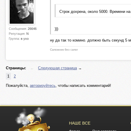
Строк дохрена, около 5000. Времени на
)))
Сообщения:
26646
Репутация:
N
Группа:
в ухо
ну да так то комино. должно быть секунд 5 м
Сапожник без сапог
Страницы:
←
Следующая страница
→
1
2
Пожалуйста,
авторизуйтесь
, чтобы написать комментарий!
НАШЕ ВСЕ