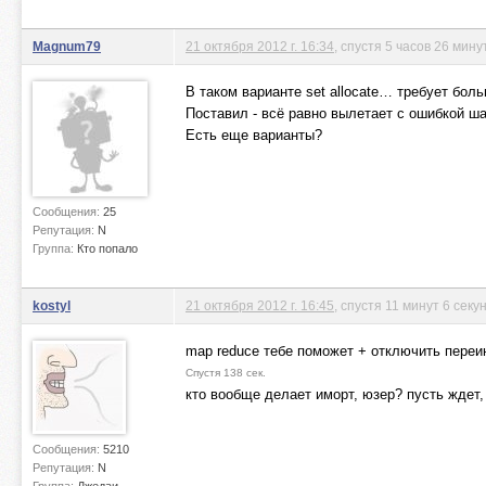
Magnum79
21 октября 2012 г. 16:34
, спустя 5 часов 26 мину
В таком варианте set allocate… требует бол
Поставил - всё равно вылетает с ошибкой ш
Есть еще варианты?
Сообщения:
25
Репутация:
N
Группа:
Кто попало
kostyl
21 октября 2012 г. 16:45
, спустя 11 минут 6 секу
map reduce тебе поможет + отключить пере
Спустя 138 сек.
кто вообще делает иморт, юзер? пусть ждет
Сообщения:
5210
Репутация:
N