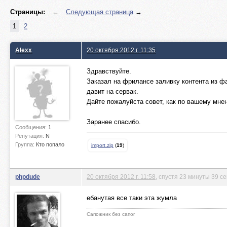
Страницы:
←
Следующая страница
→
1
2
Alexx
20 октября 2012 г. 11:35
Здравствуйте.
Заказал на фрилансе заливку контента из ф
давит на сервак.
Дайте пожалуйста совет, как по вашему мнен
Заранее спасибо.
Сообщения:
1
Репутация:
N
Группа:
Кто попало
import.zip
(
19
)
phpdude
20 октября 2012 г. 11:58
, спустя 23 минуты 39 с
ебанутая все таки эта жумла
Сапожник без сапог