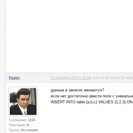
Faster
21 октября 2012 г. 11:08
, спустя 14 часов 52 мин
данные в записях меняются?
если нет достаточно ввести поле с уникаль
INSERT INTO table (a,b,c) VALUES (1,2,3)
Сообщения:
1159
Репутация:
N
Группа:
Кто попало