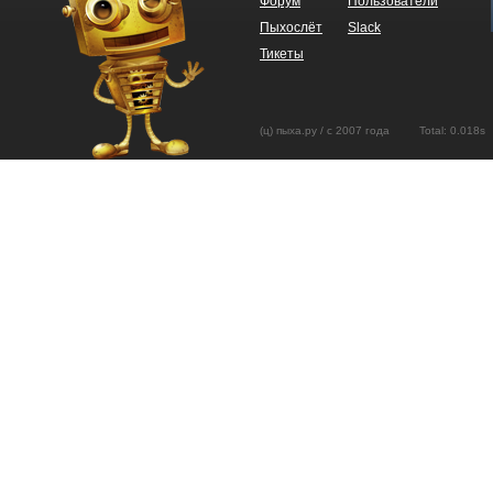
Форум
Пользователи
Пыхослёт
Slack
Тикеты
(ц) пыха.ру / с 2007 года Total: 0.01