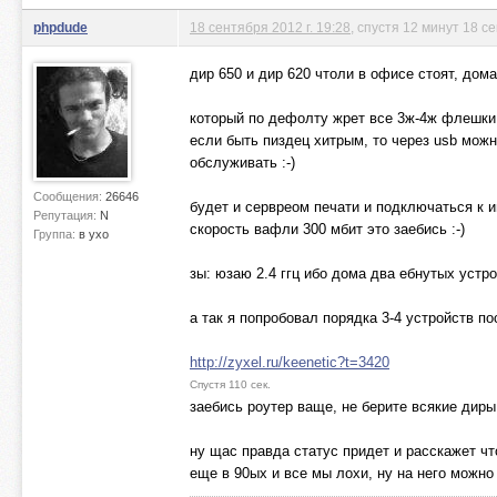
phpdude
18 сентября 2012 г. 19:28
, спустя 12 минут 18 с
дир 650 и дир 620 чтоли в офисе стоят, дом
который по дефолту жрет все 3ж-4ж флешки,
если быть пиздец хитрым, то через usb можн
обслуживать :-)
Сообщения:
26646
будет и сервреом печати и подключаться к 
Репутация:
N
скорость вафли 300 мбит это заебись :-)
Группа:
в ухо
зы: юзаю 2.4 ггц ибо дома два ебнутых устр
а так я попробовал порядка 3-4 устройств п
http://zyxel.ru/keenetic?t=3420
Спустя 110 сек.
заебись роутер ваще, не берите всякие диры,
ну щас правда статус придет и расскажет чт
еще в 90ых и все мы лохи, ну на него можно 