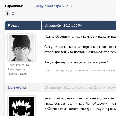
Страницы:
←
Следующая страница
→
1
2
Frozzeg
18 сентября 2012 г. 16:54
Нужно объединить пару компов и вайфай раз
Сижу читаю отзывы на яндекс маркете - это 
отваливается, что постоянно приходится пер
Какую фирму или модель посоветуете?
Сообщения:
5641
Репутация:
N
You can be anything you want to be. Just turn yourself into
Группа:
Джедаи
technobulka
18 сентября 2012 г. 17:14
, спустя 20 минут 9 сек
юзал тп-линк, пахал как миленький, пока не 
пришлось взять д-линк, с йоптой дружит, н
ЮСБишным зюхелем, иногда с нихуя перестав