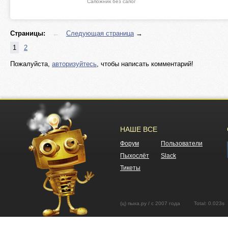
Сапожник без сапог
Страницы:
←
Следующая страница
→
1
2
Пожалуйста,
авторизуйтесь
, чтобы написать комментарий!
НАШЕ ВСЕ
Форум
Пользователи
Пыхослёт
Slack
Тикеты
(ц) пыха.ру / с 2007 года Total: 0.02