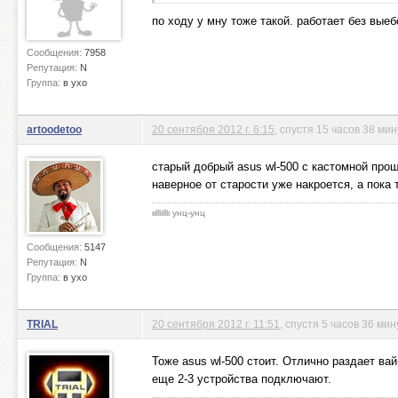
по ходу у мну тоже такой. работает без вые
Сообщения:
7958
Репутация:
N
Группа:
в ухо
artoodetoo
20 сентября 2012 г. 6:15
, спустя 15 часов 38 мин
старый добрый asus wl-500 с кастомной про
наверное от старости уже накроется, а пока
ιιlllιlllι унц-унц
Сообщения:
5147
Репутация:
N
Группа:
в ухо
TRIAL
20 сентября 2012 г. 11:51
, спустя 5 часов 36 мин
Тоже asus wl-500 стоит. Отлично раздает ва
еще 2-3 устройства подключают.