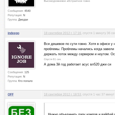
Высокоуровневое абстрактное говно
Сообщения:
4540
Репутация:
N
Группа:
Джедаи
indeego
18 сентября 2012 г. 17:16
, спустя 1 минуту 36 с
Все дешевое по сути говно. Хотя в офисе у 
проблемы. Проблемы начались когда завели 
держать поток между сервером и ноутом. Ос
Спустя 61 сек.
А дома 3й год работает асус вл520 джи си
Сообщения:
125
Репутация:
N
Группа:
Кто попало
OFF
18 сентября 2012 г. 18:53
, спустя 1 час 37 минут
Нужно объединить пару компов и вайфай 