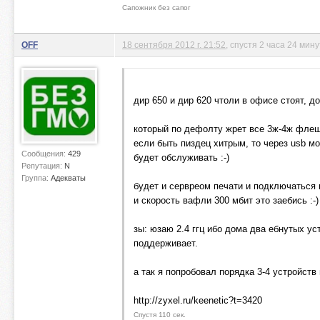
Сапожник без сапог
OFF
18 сентября 2012 г. 21:52
, спустя 2 часа 24 мин
дир 650 и дир 620 чтоли в офисе стоят, 
который по дефолту жрет все 3ж-4ж флешк
если быть пиздец хитрым, то через usb мо
Сообщения:
429
будет обслуживать :-)
Репутация:
N
Группа:
Адекваты
будет и сервреом печати и подключаться 
и скорость вафли 300 мбит это заебись :-)
зы: юзаю 2.4 ггц ибо дома два ебнутых ус
поддерживает.
а так я попробовал порядка 3-4 устройств
http://zyxel.ru/keenetic?t=3420
Спустя 110 сек.