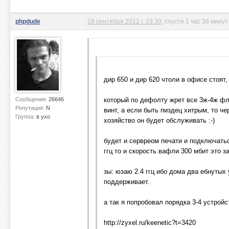
phpdude
18 сентября 2012 г. 23:30
, спустя 1 час 38 минут
дир 650 и дир 620 чтоли в офисе стоят
Сообщения:
26646
который по дефолту жрет все 3ж-4ж фл
Репутация:
N
винт, а если быть пиздец хитрым, то че
Группа:
в ухо
хозяйство он будет обслуживать :-)
будет и сервреом печати и подключать
ггц то и скорость вафли 300 мбит это за
зы: юзаю 2.4 ггц ибо дома два ебнутых 
поддерживает.
а так я попробовал порядка 3-4 устрой
http://zyxel.ru/keenetic?t=3420