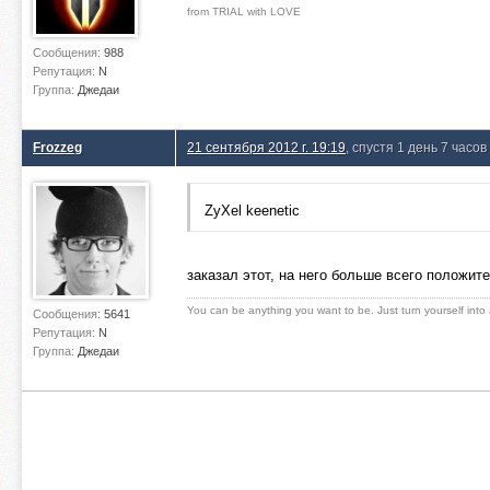
from TRIAL with LOVE
Сообщения:
988
Репутация:
N
Группа:
Джедаи
Frozzeg
21 сентября 2012 г. 19:19
, спустя 1 день 7 часов
ZyXel keenetic
заказал этот, на него больше всего положит
You can be anything you want to be. Just turn yourself into
Сообщения:
5641
Репутация:
N
Группа:
Джедаи