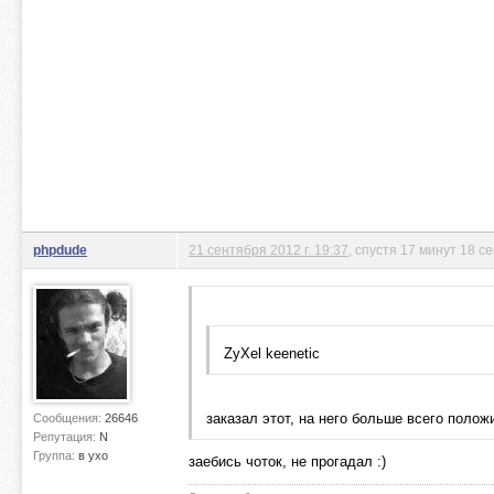
phpdude
21 сентября 2012 г. 19:37
, спустя 17 минут 18 с
ZyXel keenetic
заказал этот, на него больше всего поло
Сообщения:
26646
Репутация:
N
Группа:
в ухо
заебись чоток, не прогадал :)