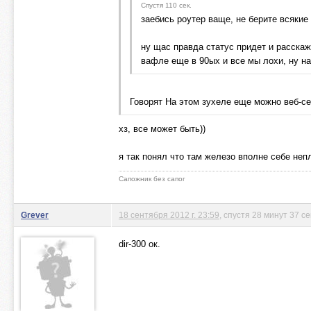
Спустя 110 сек.
заебись роутер ваще, не берите всякие 
ну щас правда статус придет и расскаже
вафле еще в 90ых и все мы лохи, ну на
Говорят На этом зухеле еще можно веб-сер
хз, все может быть))
я так понял что там железо вполне себе неп
Сапожник без сапог
Grever
18 сентября 2012 г. 23:59
, спустя 28 минут 37 с
dir-300 ок.