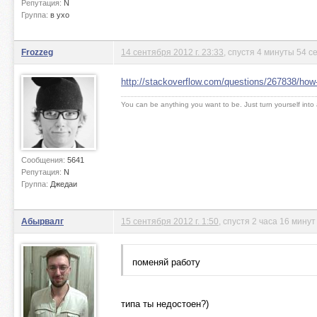
Репутация:
N
Группа:
в ухо
Frozzeg
14 сентября 2012 г. 23:33
, спустя 4 минуты 54 с
http://stackoverflow.com/questions/267838/how-
You can be anything you want to be. Just turn yourself into
Сообщения:
5641
Репутация:
N
Группа:
Джедаи
Абырвалг
15 сентября 2012 г. 1:50
, спустя 2 часа 16 минут
поменяй работу
типа ты недостоен?)