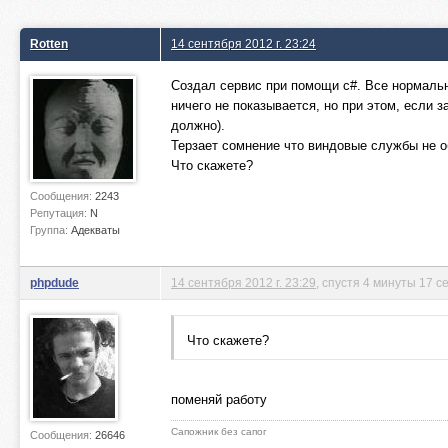
Rotten
14 сентября 2012 г. 23:24
Создал сервис при помощи с#. Все нормальн
ничего не показывается, но при этом, если з
должно).
Терзает сомнение что виндовые службы не 
Что скажете?
Сообщения:
2243
Репутация:
N
Группа:
Адекваты
phpdude
14 сентября 2012 г. 23:29
, спустя 4 минуты 17 с
Что скажете?
поменяй работу
Сапожник без сапог
Сообщения:
26646