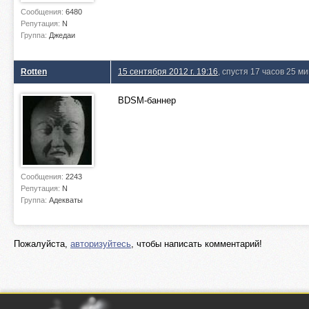
Сообщения:
6480
Репутация:
N
Группа:
Джедаи
Rotten
15 сентября 2012 г. 19:16
, спустя 17 часов 25 м
BDSM-баннер
Сообщения:
2243
Репутация:
N
Группа:
Адекваты
Пожалуйста,
авторизуйтесь
, чтобы написать комментарий!