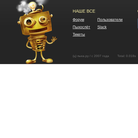
НАШЕ ВСЕ
Форум
Пользователи
Пыхослёт
Slack
Тикеты
(ц) пыха.ру / с 2007 года Total: 0.01