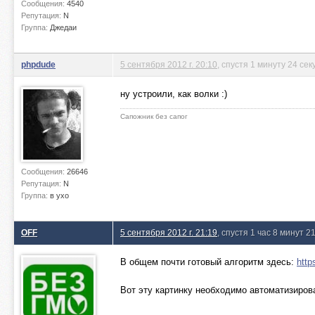
Сообщения:
4540
Репутация:
N
Группа:
Джедаи
phpdude
5 сентября 2012 г. 20:10
, спустя 1 минуту 24 се
ну устроили, как волки :)
Сапожник без сапог
Сообщения:
26646
Репутация:
N
Группа:
в ухо
OFF
5 сентября 2012 г. 21:19
, спустя 1 час 8 минут 2
В общем почти готовый алгоритм здесь:
htt
Вот эту картинку необходимо автоматизиров