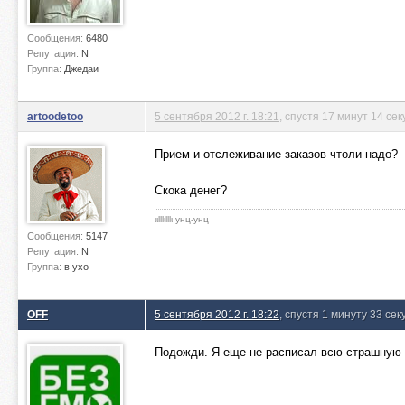
Сообщения:
6480
Репутация:
N
Группа:
Джедаи
artoodetoo
5 сентября 2012 г. 18:21
, спустя 17 минут 14 сек
Прием и отслеживание заказов чтоли надо?
Скока денег?
ιιlllιlllι унц-унц
Сообщения:
5147
Репутация:
N
Группа:
в ухо
OFF
5 сентября 2012 г. 18:22
, спустя 1 минуту 33 се
Подожди. Я еще не расписал всю страшную п