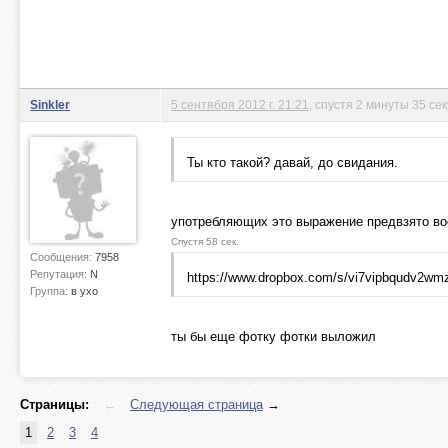
Sinkler
5 сентября 2012 г. 21:21
, спустя 2 минуты 35 се
Ты кто такой? давай, до свидания.
употребляющих это выражение предвзято во
Спустя 58 сек.
Сообщения:
7958
Репутация:
N
https://www.dropbox.com/s/vi7vipbqudv2wm
Группа:
в ухо
ты бы еще фотку фотки выложил
Страницы:
←
Следующая страница
→
1
2
3
4