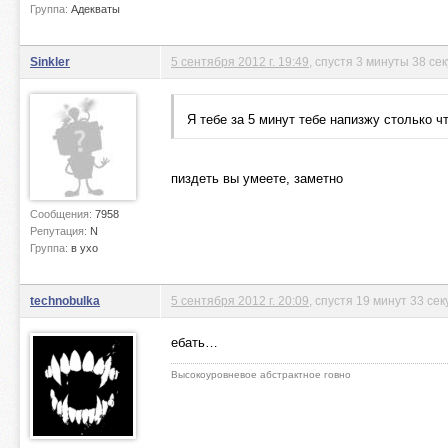
Группа:
Адекваты
Sinkler
5 сентября 2012 г. 19:49
, спустя 3 минуты 38 се
Я тебе за 5 минут тебе напизжу столько чт
пиздеть вы умеете, заметно
Сообщения:
7958
Репутация:
N
Группа:
в ухо
technobulka
5 сентября 2012 г. 20:09
, спустя 19 минут 33 се
ебать…
Высокоуровневое абстрактное говно