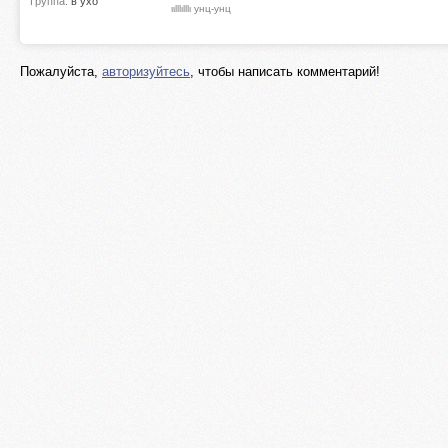
Группа:
в ухо
ιιlllιlllι унц-унц
Пожалуйста,
авторизуйтесь
, чтобы написать комментарий!