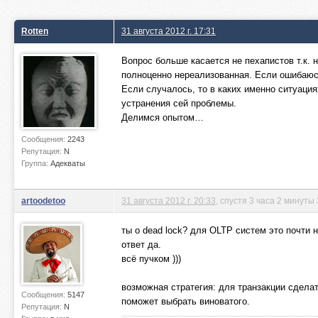
Rotten
31 августа 2012 г. 17:31
Вопрос больше касается не пехапистов т.к. 
полноценно нереализованная. Если ошибаюсь 
Если случалось, то в каких именно ситуаци
устранения сей проблемы.
Делимся опытом…
Сообщения:
2243
Репутация:
N
Группа:
Адекваты
artoodetoo
31 августа 2012 г. 20:33
, спустя 3 часа 2 минуты
ты о dead lock? для OLTP систем это почти 
ответ да.
всё пучком )))
возможная стратегия: для транзакции сдела
Сообщения:
5147
поможет выбрать виноватого.
Репутация:
N