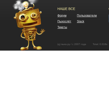
НАШЕ ВСЕ
Форум
Пользователи
Пыхослёт
Slack
Тикеты
(ц) пыха.ру / с 2007 года Total: 0.01