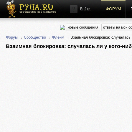
ФОРУМ
Войти
сообщество веб-маньяков
новые сообщения
ответы на мои 
Форум
→
Сообщество
→
Флейм
→ Взаимная блокировка: случалась л
Взаимная блокировка: случалась ли у кого-ниб